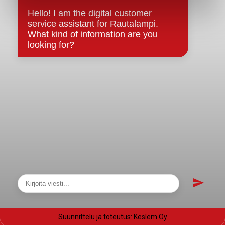
Evästeet
Saavutettavuusseloste
Tietosuoja
Tietosuojaselosteet
Tietopyyntö
Päätöksenteko ja lähidemokratia
Päätökset, esityslistat & pöytäkirjat
Hallinto
Kunnanhallitus
Kunnanvaltuusto
Lautakunnat
Näytä sivukartta