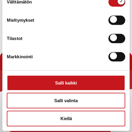
Välttämätön
valinta
Mieltymykset
Omatoimikirjasto on avoinna normaalisti klo 7-18.
Tilastot
« Uutishuone
Markkinointi
Salli kaikki
Rautalammin kunta
Yhteystiedot
Salli valinta
Kuntainfo
Strategiat, ohjelmat, ohjeet, suunnitelmat, säännöt ja
Kiellä
sopimukset
Asiakirjajulkisuuskuvaus