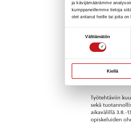
ja kävijämäärämme analysoim
kumppaneillemme tietoja siitä
olet antanut heille tai joita o
Suostumuksen
Välttämätön
valinta
Kiellä
Tarjolla osa-aik
Työtehtäviin kuu
sekä tuotannolli
aikavälillä 3.8.-
opiskeluiden ohe