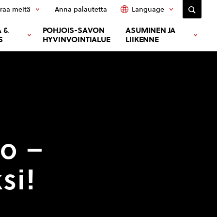
raa meitä
Anna palautetta
Language
 &
POHJOIS-SAVON
ASUMINEN JA
S
HYVINVOINTIALUE
LIIKENNE
o –
si!