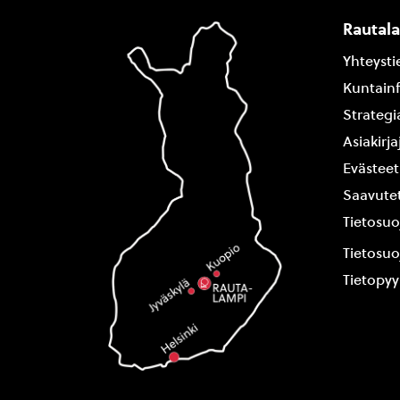
Rautal
Yhteysti
Kuntain
Strategi
Asiakirj
Evästeet
Saavutet
Tietosuo
Tietosuo
Tietopy