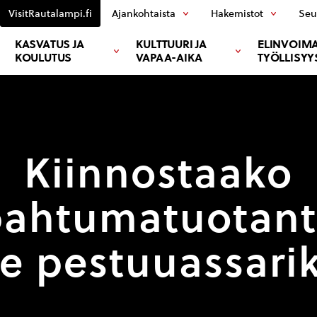
VisitRautalampi.fi
Ajankohtaista
Hakemistot
Seu
KASVATUS JA
KULTTUURI JA
ELINVOIMA
KOULUTUS
VAPAA-AIKA
TYÖLLISYY
Kiinnostaako
pahtumatuotant
e pestuuassarik