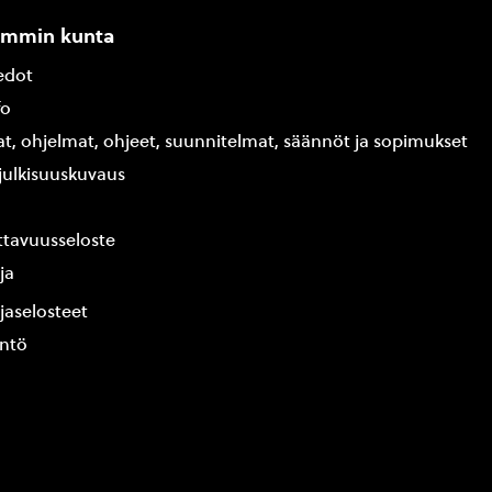
ammin kunta
edot
fo
at, ohjelmat, ohjeet, suunnitelmat, säännöt ja sopimukset
ajulkisuuskuvaus
tavuusseloste
ja
jaselosteet
yntö