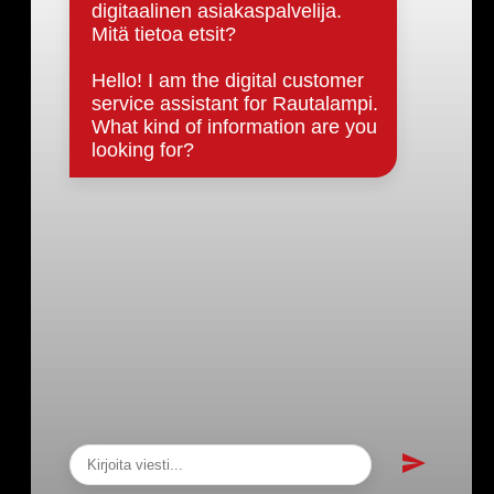
Päätöksenteko ja lähidemokratia
Päätökset, esityslistat & pöytäkirjat
Hallinto
Kunnanhallitus
Kunnanvaltuusto
Lautakunnat