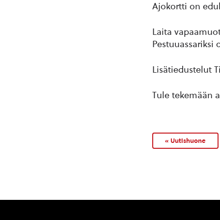
Ajokortti on eduk
Laita vapaamuot
Pestuuassariksi o
Lisätiedustelut T
Tule tekemään a
« Uutishuone