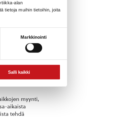
tiikka-alan
ietoja muihin tietoihin, joita
Markkinointi
Salli kaikki
ssa.
aikkojen myynti,
sa-aikaista
lista tehdä