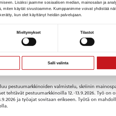
iseen. Lisäksi jaamme sosiaalisen median, mainosalan ja analy
, miten käytät sivustoamme. Kumppanimme voivat yhdistää näitä t
n kerätty, kun olet käyttänyt heidän palvelujaan.
Mieltymykset
Tilastot
Salli valinta
atyötä esimerkiksi opiskelijalle elokuussa ja syyskuu
luu pestuumarkkinoiden valmistelu, skriinin mainosp
set tehtävät pestuumarkkinoilla 12.-13.9.2026. Työ on o
13.9.2026 ja työajat sovitaan erikseen. Työtä on mahdol
lla.