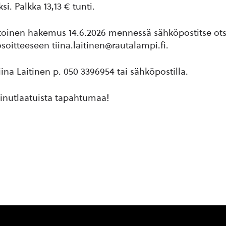
si. Palkka 13,13 € tunti.
oinen hakemus 14.6.2026 mennessä sähköpostitse ots
soitteeseen tiina.laitinen@rautalampi.fi.
iina Laitinen p. 050 3396954 tai sähköpostilla.
inutlaatuista tapahtumaa!