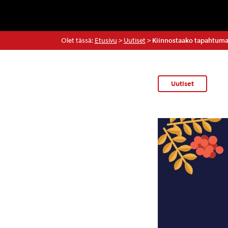
Olet tässä:
Etusivu
>
Uutiset
>
Kiinnostaako tapahtumat
Uutiset