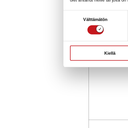
Suostumuksen
Välttämätön
valinta
Kiellä