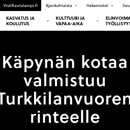
VisitRautalampi.fi
Ajankohtaista
Hakemistot
Seu
KASVATUS JA
KULTTUURI JA
ELINVOIMA
KOULUTUS
VAPAA-AIKA
TYÖLLISYY
Käpynän kotaa
valmistuu
Turkkilanvuore
rinteelle