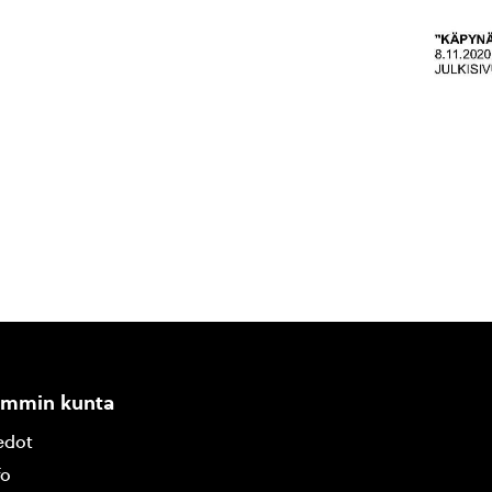
ammin kunta
edot
fo