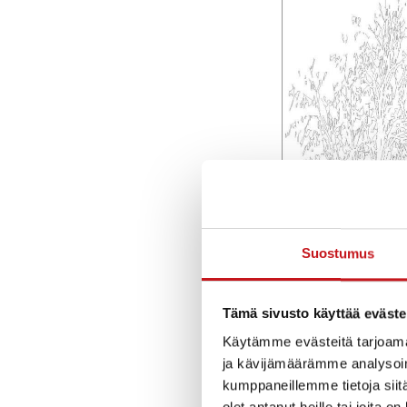
Suostumus
Tämä sivusto käyttää eväste
Käytämme evästeitä tarjoama
ja kävijämäärämme analysoim
kumppaneillemme tietoja siitä
olet antanut heille tai joita o