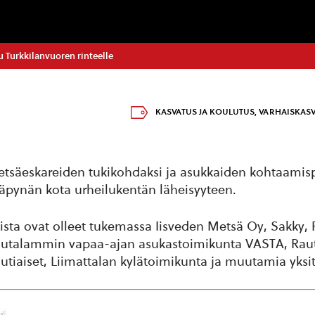
 Turkkilanvuoren rinteelle
KASVATUS JA KOULUTUS
,
VARHAISKAS
säeskareiden tukikohdaksi ja asukkaiden kohtaamisp
äpynän kota urheilukentän läheisyyteen.
sta ovat olleet tukemassa Iisveden Metsä Oy, Sakky
autalammin vapaa-ajan asukastoimikunta VASTA, Rau
iaiset, Liimattalan kylätoimikunta ja muutamia yksity