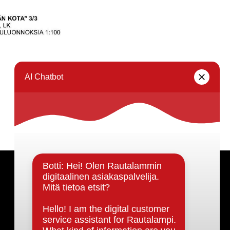
Päätöksenteko ja lähidemokratia
Päätökset, esityslistat & pöytäkirjat
Hallinto