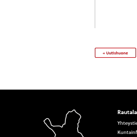
« Uutishuone
Rautal
Yhteysti
Kuntain