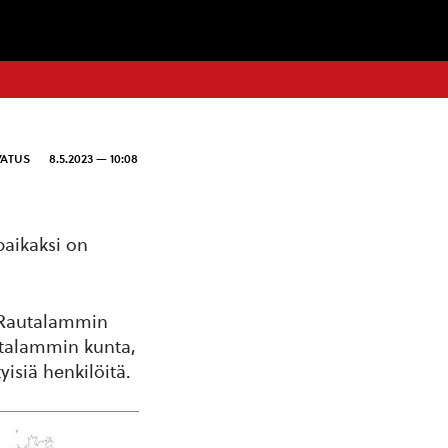
VATUS
8.5.2023 — 10:08
aikaksi on
, Rautalammin
talammin kunta,
isiä henkilöitä.