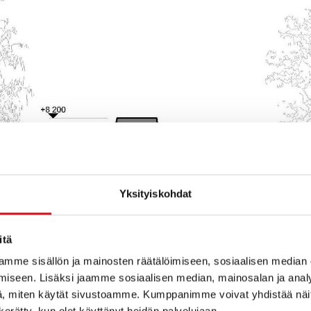
Yksityiskohdat
itä
mme sisällön ja mainosten räätälöimiseen, sosiaalisen median
iseen. Lisäksi jaamme sosiaalisen median, mainosalan ja analy
, miten käytät sivustoamme. Kumppanimme voivat yhdistää näitä t
n kerätty, kun olet käyttänyt heidän palvelujaan.