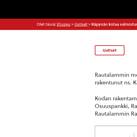
Olet tässä:
Etusivu
>
Uutiset
>
Käpynän kotaa valmistuu
Uutiset
Rautalammin met
rakentunut ns. K
Kodan rakentami
Osuuspankki, R
Rautalammin Raut