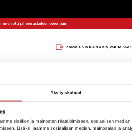
inen otti jälleen askeleen eteenpäin
KASVATUS JA KOULUTUS
,
VARHAISKAS
uantaina noin kymmenen aktiivista ja innokasta talko
lipinnan kodan seinälautoihin KV -yhtiöt Oy:n mainio
salmentiellä. Tilan käyttömahdollisuudesta isot kiitok
Yksityiskohdat
rapeuttista` tai `Miten tämä maalaaminen onkin näin
 pitäisi aloittaa, niin .. ` Muun muassa nämä osuvat
itä
alkoomaalareilta, joille myös lämpimät kiitokset.
mme sisällön ja mainosten räätälöimiseen, sosiaalisen median
iseen. Lisäksi jaamme sosiaalisen median, mainosalan ja analy