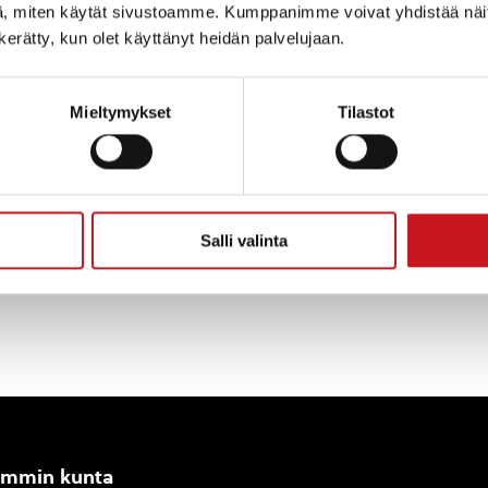
rakentaminen etenee OSPA –hankkeen tukemana. To
, miten käytät sivustoamme. Kumppanimme voivat yhdistää näitä t
sten käytössä viimeistään syksyllä 2022. Kota toimii m
n kerätty, kun olet käyttänyt heidän palvelujaan.
ten tukikohtana, kunnan asukkaiden yhteisöllisenä ko
akeskuksena. Se on helposti saavutettava tila ympäris
kupeessa lähellä urheilukenttää ja keskustan palveluj
Mieltymykset
Tilastot
a hankkeen etenemisestä tiedotetaan paikallisissa le
etoa myös https://www.mansikkary.fi/fi/hankkeet/ospa-
Salli valinta
ammin kunta