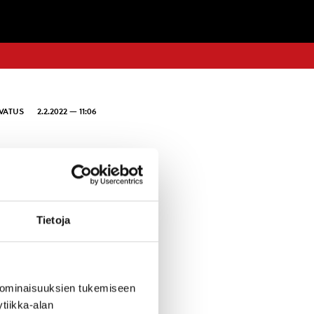
VATUS
2.2.2022 — 11:06
olaista maalasi
issa tiloissa
set omistajille!
Tietoja
 mukavaa täällä,
 kommentit
 ominaisuuksien tukemiseen
tiikka-alan