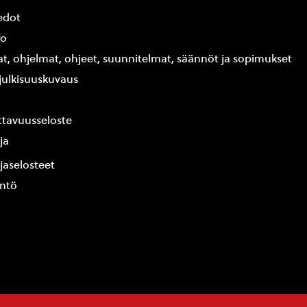
edot
fo
at, ohjelmat, ohjeet, suunnitelmat, säännöt ja sopimukset
ajulkisuuskuvaus
tavuusseloste
ja
jaselosteet
yntö