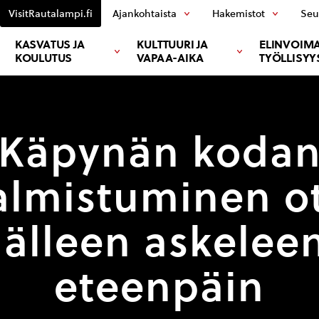
VisitRautalampi.fi
Ajankohtaista
Hakemistot
Seu
KASVATUS JA
KULTTUURI JA
ELINVOIMA
KOULUTUS
VAPAA-AIKA
TYÖLLISYY
Käpynän koda
almistuminen ot
jälleen askelee
eteenpäin