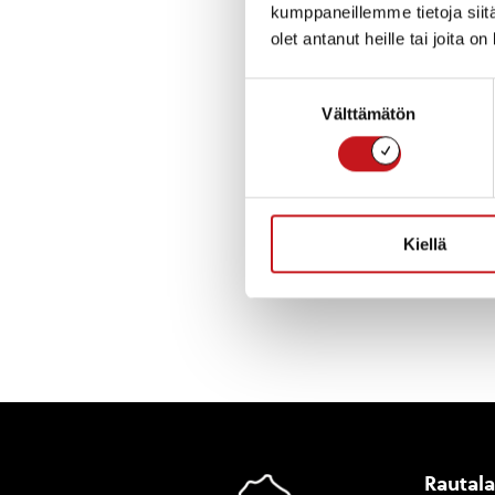
Käpynän kodan 
kumppaneillemme tietoja siitä
kota on kuntalai
olet antanut heille tai joita o
metsäeskarilais
ja luontoliikunt
Suostumuksen
Turkkilanvuoren 
Välttämätön
valinta
rakentumisesta j
sivuilla, lisäti
Kiellä
« Uutishuone
Rautal