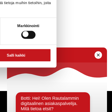
ivon mukaan
ietoja muihin tietoihin, joita
m.
htaamispaikkana
töineen
a. Kodan
Markkinointi
hdissä ja kunnan
hanke/.
Salli kaikki
Päätöksenteko ja lähidemokratia