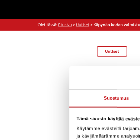
Olet tässä:
Etusivu
>
Uutiset
>
Käpynän kodan valmistum
Uutiset
Tammikuisena la
ensimmäisen maa
Rautalammin Kivi
Suostumus
`Tämä on niin te
mutta jos kotona
Tämä sivusto käyttää eväste
saattoi kuulla t
Käytämme evästeitä tarjoama
ja kävijämäärämme analysoim