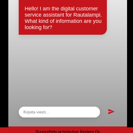
Päätökset, esityslistat & pöytäkirjat
Hallinto
Kunnanhallitus
Kunnanvaltuusto
Lautakunnat