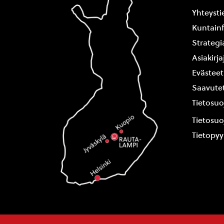
Yhteysti
Kuntain
Strategi
Asiakirj
Evästeet
Saavutet
Tietosuo
Tietosuo
Tietopy