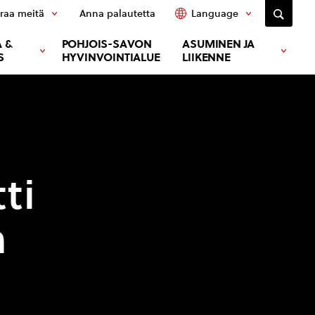
raa meitä
Anna palautetta
Language
 &
POHJOIS-SAVON
ASUMINEN JA
S
HYVINVOINTIALUE
LIIKENNE
n
ti
n