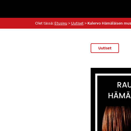
Olet tässä:
Etusivu
>
Uutiset
>
Kalervo Hämäläisen musii
Uutiset