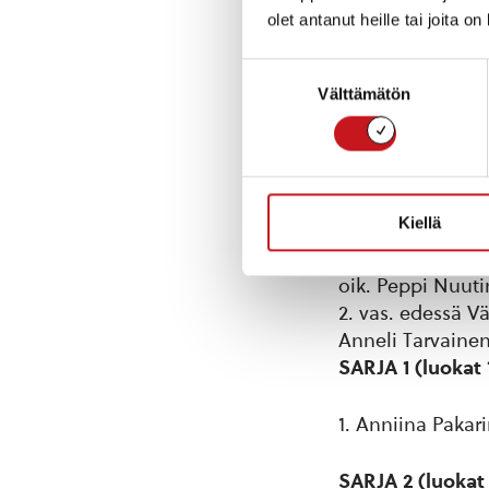
olet antanut heille tai joita o
Suostumuksen
Välttämätön
valinta
Kiellä
Vasen kuva: alak
oik. Peppi Nuutin
2. vas. edessä V
Anneli Tarvainen
SARJA 1 (luokat 
1. Anniina Pakar
SARJA 2 (luokat