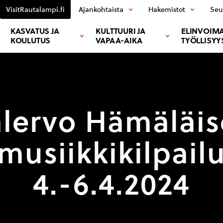
VisitRautalampi.fi
Ajankohtaista
Hakemistot
Seu
KASVATUS JA
KULTTUURI JA
ELINVOIMA
KOULUTUS
VAPAA-AIKA
TYÖLLISYY
lervo Hämäläi
musiikkikilpail
4.-6.4.2024