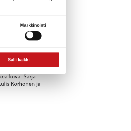
Markkinointi
Salli kaikki
ammilta, sekä
kea kuva: Sarja
Aulis Korhonen ja