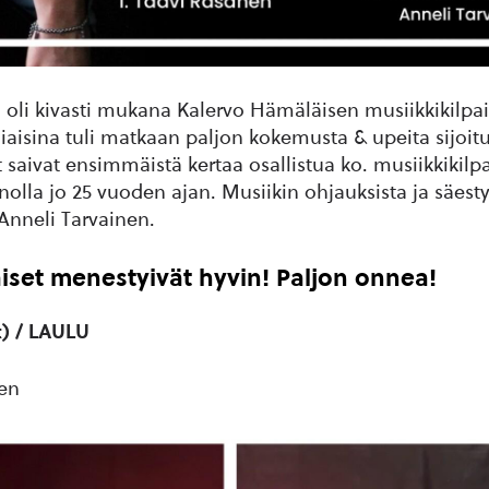
 oli kivasti mukana Kalervo Hämäläisen musiikkikilpai
liaisina tuli matkaan paljon kokemusta & upeita sijoitu
 saivat ensimmäistä kertaa osallistua ko. musiikkikilpa
nolla jo 25 vuoden ajan. Musiikin ohjauksista ja säesty
 Anneli Tarvainen.
iset menestyivät hyvin! Paljon onnea!
t) / LAULU
en