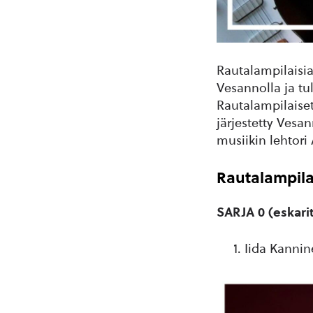
Rautalampilaisia
Vesannolla ja tu
Rautalampilaiset
järjestetty Vesan
musiikin lehtori
Rautalampila
SARJA 0 (eskari
Iida Kannin