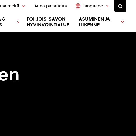
raa meitä
Anna palautetta
Language
 &
POHJOIS-SAVON
ASUMINEN JA
S
HYVINVOINTIALUE
LIIKENNE
sen
u