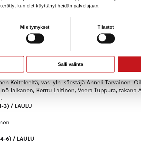
n kerätty, kun olet käyttänyt heidän palvelujaan.
Mieltymykset
Tilastot
Salli valinta
oululaisia. Anniina Pakarinen ja Iida Kanninen Rautal
en Keiteleeltä, vas. ylh. säestäjä Anneli Tarvainen. Oi
äinö Jalkanen, Kerttu Laitinen, Veera Tuppura, takana 
.
1-3) / LAULU
inen
 4-6) / LAULU