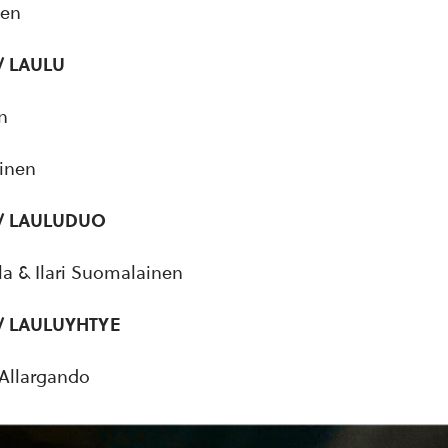
nen
 / LAULU
n
ainen
) / LAULUDUO
la & Ilari Suomalainen
 / LAULUYHTYE
Allargando