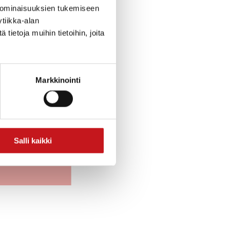
 ominaisuuksien tukemiseen
tiikka-alan
ietoja muihin tietoihin, joita
Markkinointi
Salli kaikki