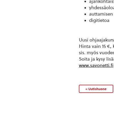
ajankohtai
yhdessäolo
auttamisen 
digitietoa
Uusi ohjaajakurs
Hinta vain 15 €, 
sis. myös vuode
Soita ja kysy lis
www.savonetti.fi
« Uutishuone