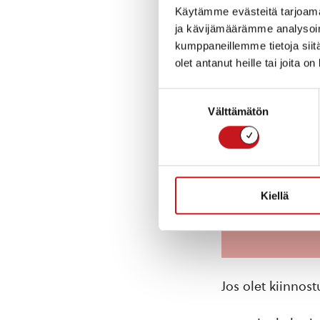
Käytämme evästeitä tarjoama
ja kävijämäärämme analysoim
kumppaneillemme tietoja siitä
olet antanut heille tai joita o
Suostumuksen
Välttämätön
valinta
Kiellä
Jos olet kiinnost