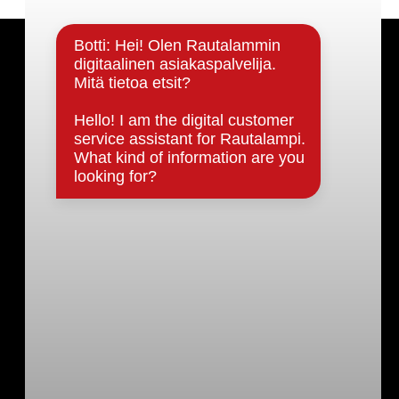
Päätöksenteko ja lähidemokratia
Päätökset, esityslistat & pöytäkirjat
Hallinto
Kunnanhallitus
Kunnanvaltuusto
Lautakunnat