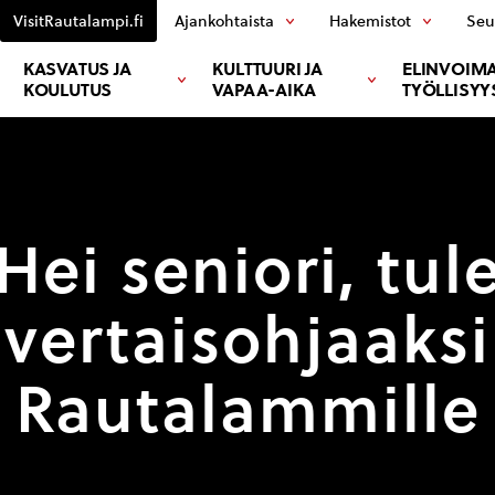
VisitRautalampi.fi
Ajankohtaista
Hakemistot
Seu
KASVATUS JA
KULTTUURI JA
ELINVOIMA
KOULUTUS
VAPAA-AIKA
TYÖLLISYY
Hei seniori, tul
vertaisohjaaksi
Rautalammille