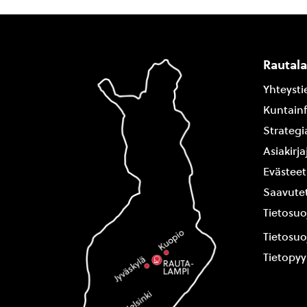
Rautal
Yhteysti
Kuntain
Strategi
Asiakirj
Evästeet
Saavutet
Tietosuo
Tietosuo
Tietopy