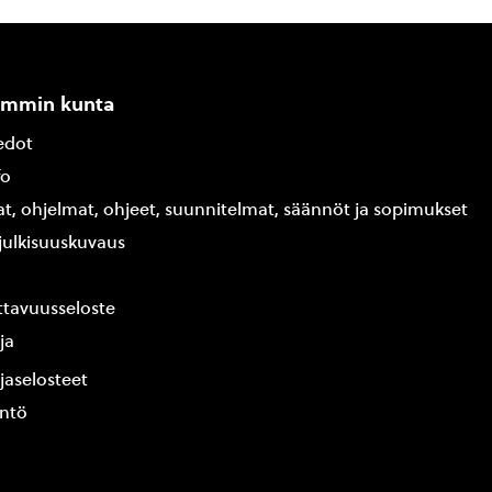
ammin kunta
edot
fo
at, ohjelmat, ohjeet, suunnitelmat, säännöt ja sopimukset
ajulkisuuskuvaus
tavuusseloste
ja
jaselosteet
yntö