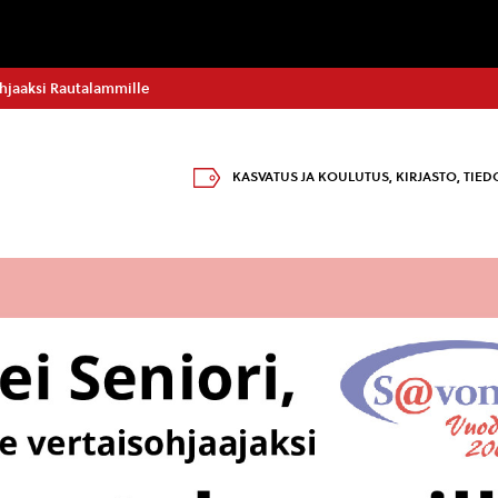
sohjaaksi Rautalammille
KASVATUS JA KOULUTUS
,
KIRJASTO
,
TIED