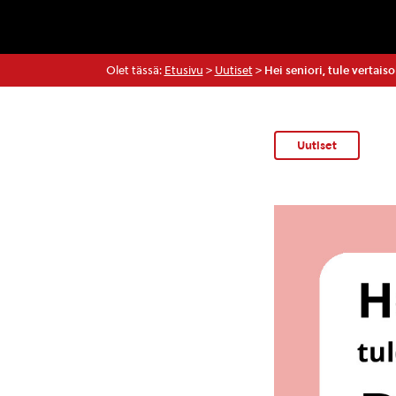
Olet tässä:
Etusivu
>
Uutiset
>
Hei seniori, tule vertai
Uutiset