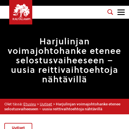
Harjulinjan
voimajohtohanke etenee
selostusvaiheeseen –
uusia reittivaihtoehtoja
nähtävillä
Olet tässä:
Etusivu
>
Uutiset
>
Harjulinjan voimajohtohanke etenee
selostusvaiheeseen – uusia reittivaihtoehtoja nähtävillä
Uutiset