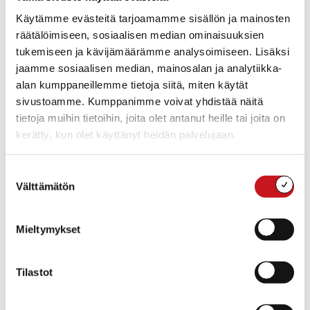
Käytämme evästeitä tarjoamamme sisällön ja mainosten
Lisäksi Fingrid voi pyynnöstä toimittaa reittiaineistoja
räätälöimiseen, sosiaalisen median ominaisuuksien
paikkatietomuodossa niitä tarvitseville.
tukemiseen ja kävijämäärämme analysoimiseen. Lisäksi
jaamme sosiaalisen median, mainosalan ja analytiikka-
Uusista reittivaihtoehdoista on äskettäin lähetetty
alan kumppaneillemme tietoja siitä, miten käytät
maanomistajatiedote kaikille ohjelma- ja
sivustoamme. Kumppanimme voivat yhdistää näitä
selostusvaiheen reittien varrella sijaitsevien kiinteistöjen
omistajille 300 metrin vyöhykkeellä suunnitelluista
tietoja muihin tietoihin, joita olet antanut heille tai joita on
johtoreiteistä. Yksityishenkilöiltä on jo saatu runsaasti
kerätty, kun olet käyttänyt heidän palvelujaan.
palautetta, ja palautetta toivotaan aktiivisesti myös
seurantaryhmän jäseniltä sekä muilta sidosryhmiltä.
Suostumuksen
Välttämätön
valinta
Selostusvaiheen reiteistä ei järjestetä tässä vaiheessa
erillistä julkista kuulemista tai lausuntokierrosta.
Mieltymykset
Varsinainen julkinen kuuleminen toteutetaan
myöhemmin, kun arviointiselostus asetetaan virallisesti
nähtäville. Tätä ennen järjestetään suunnitelmien
Tilastot
mukaisesti seurantaryhmän kokous.