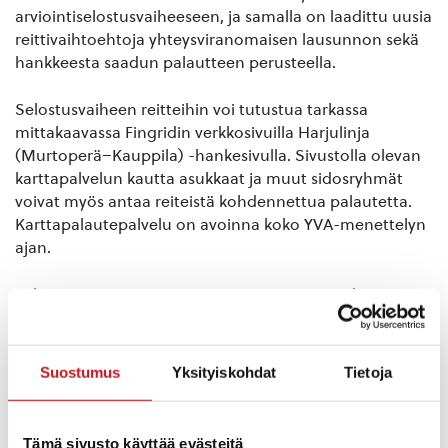
arviointiselostusvaiheeseen, ja samalla on laadittu uusia
reittivaihtoehtoja yhteysviranomaisen lausunnon sekä
hankkeesta saadun palautteen perusteella.
Selostusvaiheen reitteihin voi tutustua tarkassa
mittakaavassa Fingridin verkkosivuilla Harjulinja
(Murtoperä–Kauppila) -hankesivulla. Sivustolla olevan
karttapalvelun kautta asukkaat ja muut sidosryhmät
voivat myös antaa reiteistä kohdennettua palautetta.
Karttapalautepalvelu on avoinna koko YVA-menettelyn
ajan.
Palautetta voi toimittaa myös suoraan Fingridin
asiantuntijoille sähköpostitse tai puhelimitse:
Ympäristöasiat:
Marja Nuottajärvi,
Suostumus
Yksityiskohdat
Tietoja
marja.nuottajarvi@fingrid.fi, puh. 030 395 5301
Reittisuunnittelu:
Pasi Saari, pasi.saari@fingrid.fi,
puh. 030 395 5178
Tämä sivusto käyttää evästeitä