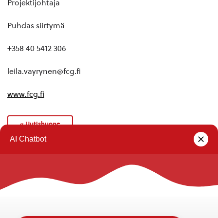
Projektijohtaja
Puhdas siirtymä
+358 40 5412 306
leila.vayrynen@fcg.fi
www.fcg.fi
« Uutishuone
Rautalammin kunta
Yhteystiedot
Kuntainfo