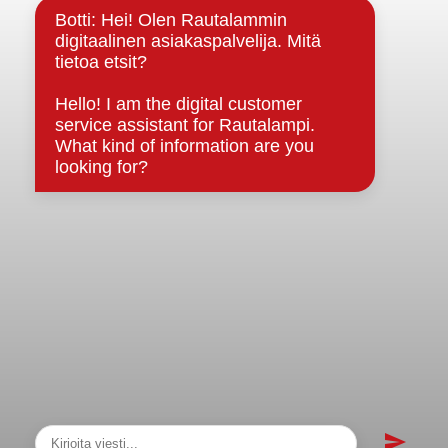
Strategiat, ohjelmat, ohjeet, suunnitelmat, säännöt ja
sopimukset
Asiakirjajulkisuuskuvaus
Evästeet
Saavutettavuusseloste
Tietosuoja
Tietosuojaselosteet
Tietopyyntö
Päätöksenteko ja lähidemokratia
Päätökset, esityslistat & pöytäkirjat
Hallinto
Kunnanhallitus
Kunnanvaltuusto
Lautakunnat