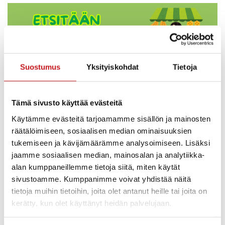
Suostumus
Yksityiskohdat
Tietoja
Tämä sivusto käyttää evästeitä
Käytämme evästeitä tarjoamamme sisällön ja mainosten
räätälöimiseen, sosiaalisen median ominaisuuksien
tukemiseen ja kävijämäärämme analysoimiseen. Lisäksi
jaamme sosiaalisen median, mainosalan ja analytiikka-
alan kumppaneillemme tietoja siitä, miten käytät
Haluaisiko yhdistyksesi tai seurasi tienata
sivustoamme. Kumppanimme voivat yhdistää näitä
heinäkuussa?
tietoja muihin tietoihin, joita olet antanut heille tai joita on
Etsimme heinäkuun iltatoreille 3.7., 10.7., 17.7., 24.7. ja 31.7.
kerätty, kun olet käyttänyt heidän palvelujaan.
klo 17-19 iltatorijärjestäjiä.