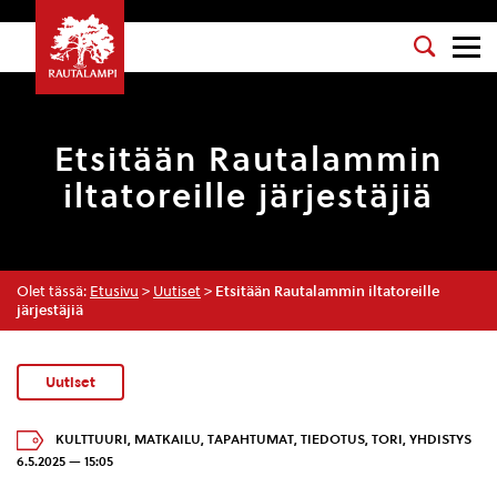
Etsitään Rautalammin
iltatoreille järjestäjiä
Olet tässä:
Etusivu
>
Uutiset
>
Etsitään Rautalammin iltatoreille
järjestäjiä
Uutiset
KULTTUURI
,
MATKAILU
,
TAPAHTUMAT
,
TIEDOTUS
,
TORI
,
YHDISTYS
6.5.2025 — 15:05