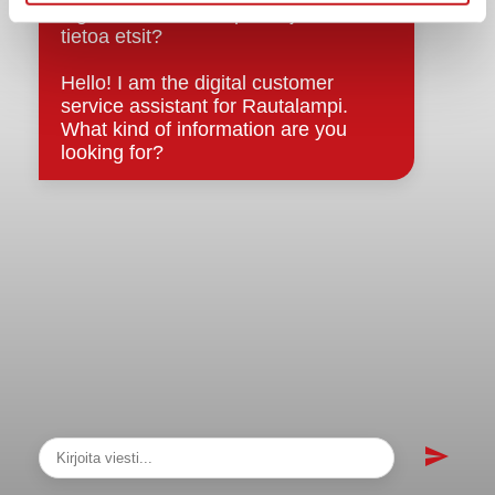
sopimukset
Asiakirjajulkisuuskuvaus
Evästeet
Saavutettavuusseloste
Tietosuoja
Tietosuojaselosteet
Tietopyyntö
Päätöksenteko ja lähidemokratia
Päätökset, esityslistat & pöytäkirjat
Hallinto
Kunnanhallitus
Kunnanvaltuusto
Lautakunnat