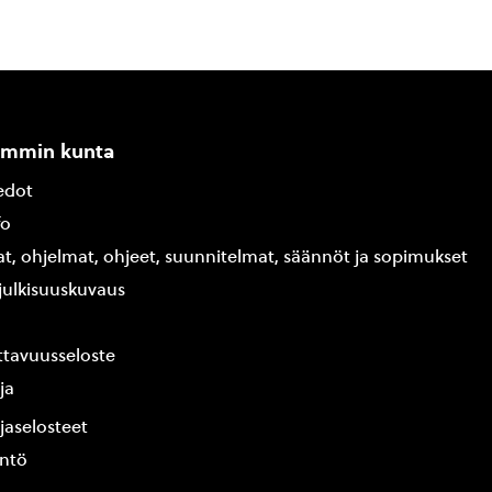
ammin kunta
edot
fo
at, ohjelmat, ohjeet, suunnitelmat, säännöt ja sopimukset
ajulkisuuskuvaus
tavuusseloste
ja
jaselosteet
yntö