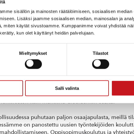
itä
uunnittelusta asennukseen asti. Palvelemme monipuolis
a rakennus- ja energiateollisuudesta, kaivos- ja
mme sisällön ja mainosten räätälöimiseen, sosiaalisen median
oreilla.
iseen. Lisäksi jaamme sosiaalisen median, mainosalan ja analy
, miten käytät sivustoamme. Kumppanimme voivat yhdistää näitä t
n kerätty, kun olet käyttänyt heidän palvelujaan.
tuotteita toimitetaan asiakkaidemme kautta ympäri 
ossa on työnalla esim. prosessisäiliötä Turkkiin. Kansa
ttävät korkeaa laatua ja tarkasti dokumentoituja toimi
Mieltymykset
Tilastot
yksen jatkuvana panostuksena osaamiseen ja laadun k
oria ulottuu 1980-luvun alkuun, jolloin yrityksen per
den öljy-yhtiöiden kasvavissa säiliötarpeissa. Yrityst
ittain, ja samalla rakennettiin ensimmäiset tuotantotil
Salli valinta
nan kanssa. Toiminta on vuosikymmenten aikana kas
 henkilöstön kuin markkina-alueidenkin osalta.
ollisuudessa puhutaan paljon osaajapulasta, meillä ti
sessämme on panostettu uusien työntekijöiden koulut
 mahdollistamiseen. Oppisopimuskoulutus ja yhteistyö