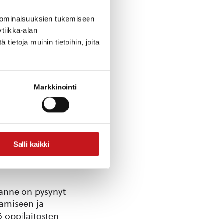
esti eri
 ominaisuuksien tukemiseen
tiikka-alan
ietoja muihin tietoihin, joita
maailmaa. Tällä
inväliset
ntatapoja, mikä
Markkinointi
ehittämiseen.
ustaja Esko Hukka
oiminta
at yhteistyössä
Salli kaikki
vanut niin
lanne on pysynyt
tamiseen ja
 oppilaitosten