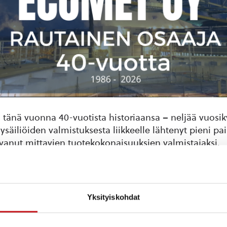
i tänä vuonna 40-vuotista historiaansa – neljää vuos
ysäiliöiden valmistuksesta liikkeelle lähtenyt pieni pa
vanut mittavien tuotekokonaisuuksien valmistajaksi.
almistuu nykyisin vaativia ja usein täysin asiakasko
uten prosessisäiliöitä, savukaasupesureita, painelaittei
uteen erilaisia betonielementtien valumuotteja, ontel
Yksityiskohdat
 valmistuksen koneita ja laitteita sekä erilaisia kanta
 Tarvittaessa pystymme tarjoamaan tuotteen avaimet k