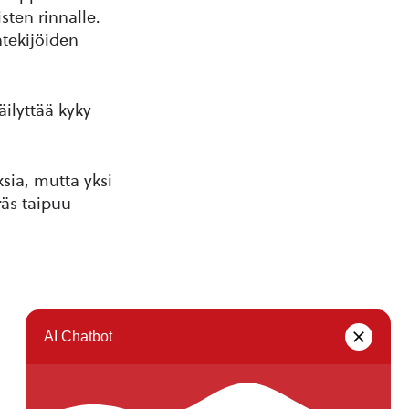
ten rinnalle.
ntekijöiden
ilyttää kyky
ia, mutta yksi
räs taipuu