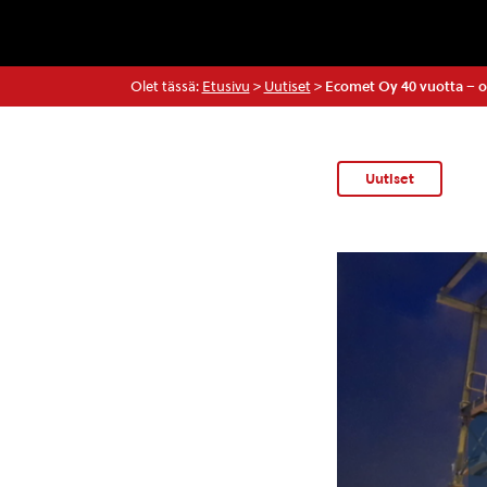
Olet tässä:
Etusivu
>
Uutiset
>
Ecomet Oy 40 vuotta – 
Uutiset