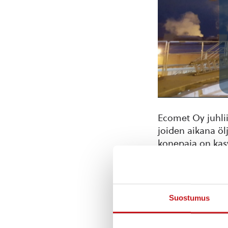
Ecomet Oy juhli
joiden aikana ölj
konepaja on kas
Tuotannostamme v
kokonaisuuksia, k
rakennusteollisu
Suostumus
betonielementtien
teräsrakenteita.