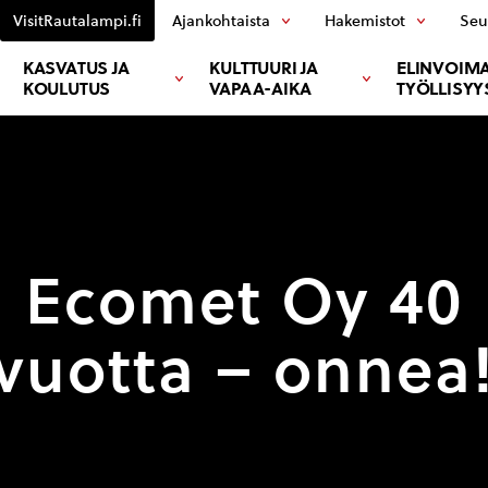
VisitRautalampi.fi
Ajankohtaista
Hakemistot
Seu
KASVATUS JA
KULTTUURI JA
ELINVOIMA
KOULUTUS
VAPAA-AIKA
TYÖLLISYY
Ecomet Oy 40
vuotta – onnea