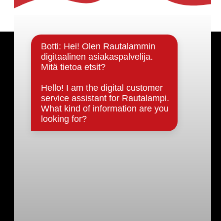
Päätöksenteko ja lähidemokratia
Päätökset, esityslistat & pöytäkirjat
Hallinto
Kunnanhallitus
Kunnanvaltuusto
Lautakunnat