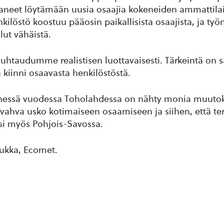
aneet löytämään uusia osaajia kokeneiden ammattilais
ilöstö koostuu pääosin paikallisista osaajista, ja työ
lut vähäistä.
uhtaudumme realistisen luottavaisesti. Tärkeintä on sä
 kiinni osaavasta henkilöstöstä.
ssä vuodessa Toholahdessa on nähty monia muutoks
: vahva usko kotimaiseen osaamiseen ja siihen, että te
i myös Pohjois-Savossa.
 Hukka, Ecomet.