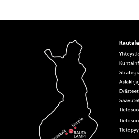
Rautal
Yhteysti
Kuntain
Strategi
Asiakirj
Evästeet
Saavutet
Tietosuo
Tietosuo
Tietopy