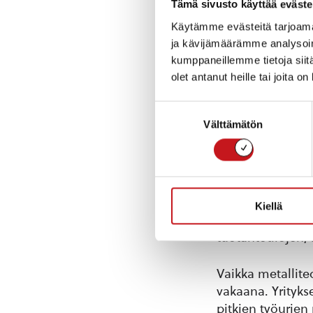
Tämä sivusto käyttää eväste
periaatteella, s
teollisuudenaloj
Käytämme evästeitä tarjoama
raideliikennesekt
ja kävijämäärämme analysoim
kumppaneillemme tietoja siitä
olet antanut heille tai joita o
Valmistamiamme 
hetkellä tuotann
Suostumuksen
asiakkaat edelly
Välttämätön
valinta
näkyy myös yrit
Yrityksemme hist
näki mahdollisuu
käynnistyi vaihe
Kiellä
Rautalammin kun
tuotantotilojen,
Vaikka metallite
vakaana. Yrityk
pitkien työurien