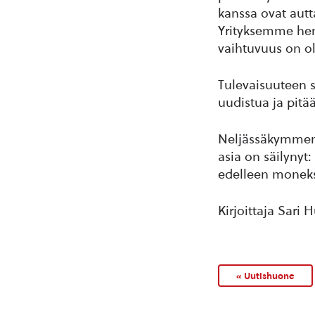
kanssa ovat autt
Yrityksemme henk
vaihtuvuus on ol
Tulevaisuuteen s
uudistua ja pitää
Neljässäkymmene
asia on säilynyt
edelleen moneks
Kirjoittaja Sari
« Uutishuone