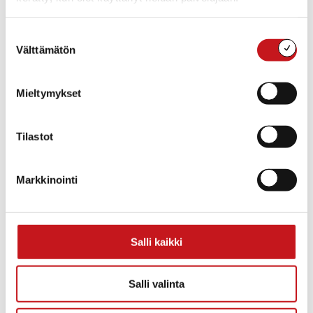
17:00 - 19:00
Tapahtumaluokka:
Suostumuksen
Lasten, nuorten ja perheiden tapahtumat
Välttämätön
valinta
Mieltymykset
Tilastot
Markkinointi
Salli kaikki
TAPAHTUMAPAIKKA
Rautalampi
Salli valinta
Rautalammintie 4