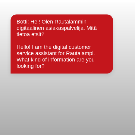
Yhteystiedot
Kuntainfo
Strategiat, ohjelmat, ohjeet, suunnitelmat, säännöt ja
sopimukset
Asiakirjajulkisuuskuvaus
Evästeet
Saavutettavuusseloste
Tietosuoja
Tietosuojaselosteet
Tietopyyntö
Päätöksenteko ja lähidemokratia
Päätökset, esityslistat & pöytäkirjat
Hallinto
Kunnanhallitus
Kunnanvaltuusto