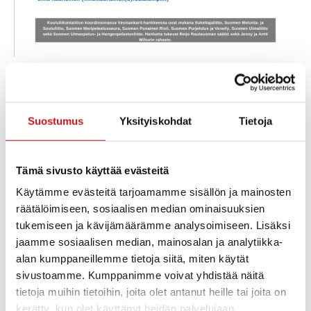
Vauhdikkaissa Vesisankarit-tapahtumissa opetellaan
erilaisia vesitaitoja, uimahyppyjä, ensiaputaitoja sekä
uinti- ja sukellustaitoja hauskoilla vesitaitoradoilla
Suostumus
Yksityiskohdat
Tietoja
ohjaajien opetuksessa.
Tämä sivusto käyttää evästeitä
Käytämme evästeitä tarjoamamme sisällön ja mainosten
Lisää kalenteriin
räätälöimiseen, sosiaalisen median ominaisuuksien
tukemiseen ja kävijämäärämme analysoimiseen. Lisäksi
jaamme sosiaalisen median, mainosalan ja analytiikka-
TIEDOT
alan kumppaneillemme tietoja siitä, miten käytät
Päivämäärä:
sivustoamme. Kumppanimme voivat yhdistää näitä
ke 26.4.2023
tietoja muihin tietoihin, joita olet antanut heille tai joita on
Aika:
kerätty, kun olet käyttänyt heidän palvelujaan.