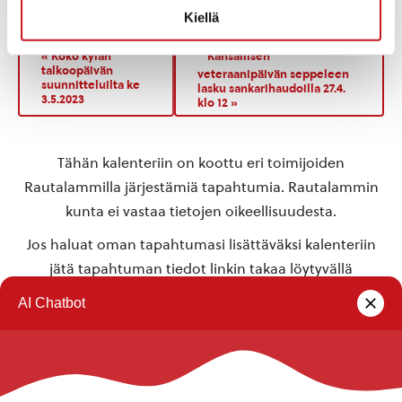
Rautalampi
,
Pohjois-Savo
77700
Suomi
+ Google Map
Kiellä
«
Koko kylän
Kansallisen
talkoopäivän
veteraanipäivän seppeleen
suunnitteluilta ke
lasku sankarihaudoilla 27.4.
3.5.2023
klo 12
»
Tähän kalenteriin on koottu eri toimijoiden
Rautalammilla järjestämiä tapahtumia. Rautalammin
kunta ei vastaa tietojen oikeellisuudesta.
Jos haluat oman tapahtumasi lisättäväksi kalenteriin
jätä tapahtuman tiedot linkin takaa löytyvällä
lomakkeella
.
Rautalammin kunta