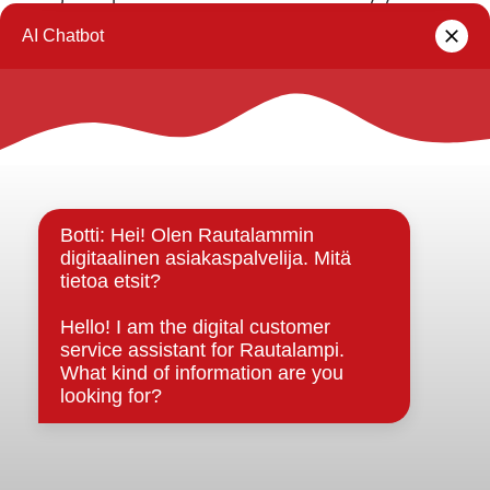
lomakkeella
.
Rautalammin kunta
Yhteystiedot
Kuntainfo
Strategiat, ohjelmat, ohjeet, suunnitelmat, säännöt ja
sopimukset
Asiakirjajulkisuuskuvaus
Evästeet
Saavutettavuusseloste
Tietosuoja
Tietosuojaselosteet
Tietopyyntö