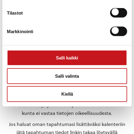
Tilastot
Markkinointi
TAPAHTUMAPAIKKA
Rautalampi
Rautalammintie 4
Rautalampi
,
Pohjois-Savo
77700
Suomi
+ Google Map
Salli kaikki
«
Vesisankarit
Rautalammin vapputapahtuma
Salli valinta
»
Kiellä
Tähän kalenteriin on koottu eri toimijoiden
Rautalammilla järjestämiä tapahtumia. Rautalammin
kunta ei vastaa tietojen oikeellisuudesta.
Jos haluat oman tapahtumasi lisättäväksi kalenteriin
jätä tapahtuman tiedot linkin takaa löytyvällä