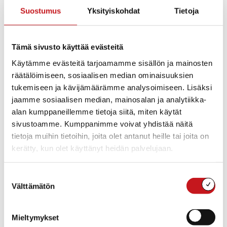
Suostumus
Yksityiskohdat
Tietoja
Lisää kalenteriin
Tämä sivusto käyttää evästeitä
Käytämme evästeitä tarjoamamme sisällön ja mainosten
TIEDOT
räätälöimiseen, sosiaalisen median ominaisuuksien
Päivämäärä:
tukemiseen ja kävijämäärämme analysoimiseen. Lisäksi
to 27.4.2023
jaamme sosiaalisen median, mainosalan ja analytiikka-
Aika:
alan kumppaneillemme tietoja siitä, miten käytät
12:00 - 12:15
sivustoamme. Kumppanimme voivat yhdistää näitä
tietoja muihin tietoihin, joita olet antanut heille tai joita on
kerätty, kun olet käyttänyt heidän palvelujaan.
Suostumuksen
Välttämätön
valinta
Mieltymykset