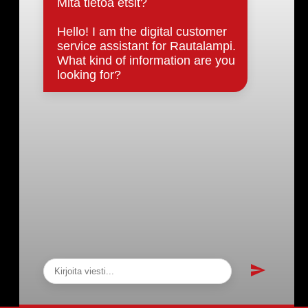
Päätöksenteko ja lähidemokratia
Päätökset, esityslistat & pöytäkirjat
Hallinto
Kunnanhallitus
Kunnanvaltuusto
Lautakunnat