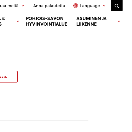
raa meitä
Anna palautetta
Language
 &
POHJOIS-SAVON
ASUMINEN JA
S
HYVINVOINTIALUE
LIIKENNE
ssa.