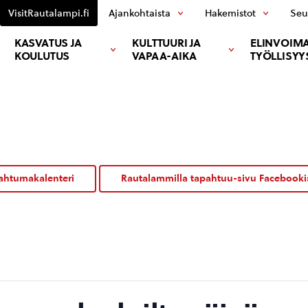
VisitRautalampi.fi
Ajankohtaista
Hakemistot
Seu
KASVATUS JA
KULTTUURI JA
ELINVOIMA
KOULUTUS
VAPAA-AIKA
TYÖLLISYY
ahtumakalenteri
Rautalammilla tapahtuu-sivu Facebooki