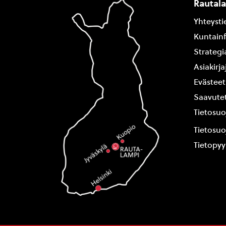
Rautal
Yhteysti
Kuntain
Strategi
Asiakirj
Evästeet
Saavutet
Tietosuo
Tietosuo
Tietopy