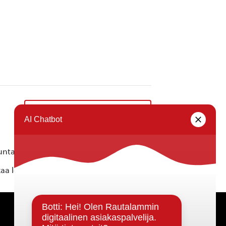
Joulukonsertti ’Joulun tarina’
»
ta ei vastaa tietojen oikeellisuudesta.
kaa löytyvällä
lomakkeella
.