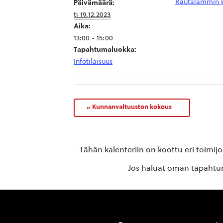
Rautalammin k
Päivämäärä:
ti 19.12.2023
Aika:
13:00 - 15:00
Tapahtumaluokka:
Infotilaisuus
«
Kunnanvaltuuston kokous
Tähän kalenteriin on koottu eri toimij
Jos haluat oman tapahtuma