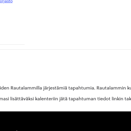
irjasto
oiden Rautalammilla järjestämiä tapahtumia. Rautalammin kun
si lisättäväksi kalenteriin jätä tapahtuman tiedot linkin ta