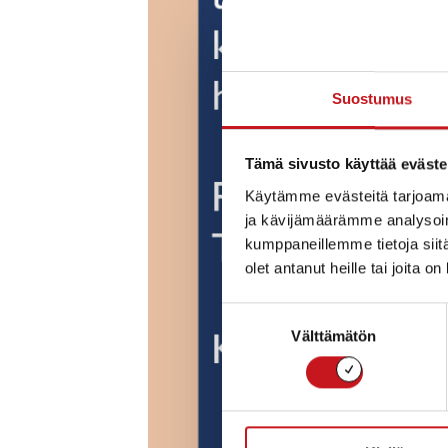
Suostumus
Tämä sivusto käyttää eväste
Käytämme evästeitä tarjoama
ja kävijämäärämme analysoim
kumppaneillemme tietoja siitä
olet antanut heille tai joita o
Suostumuksen
Välttämätön
valinta