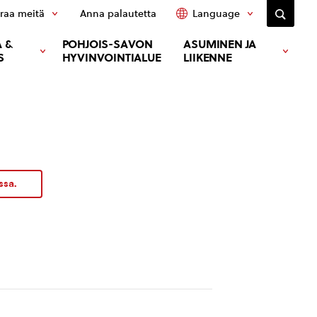
raa meitä
Anna palautetta
Language
 &
POHJOIS-SAVON
ASUMINEN JA
S
HYVINVOINTIALUE
LIIKENNE
ssa.