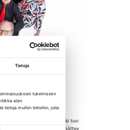
Tietoja
 ominaisuuksien tukemiseen
tiikka-alan
ietoja muihin tietoihin, joita
 eri kulttuurien joulumusiikki tuo
na alkaa ennustuksista ja päättyy