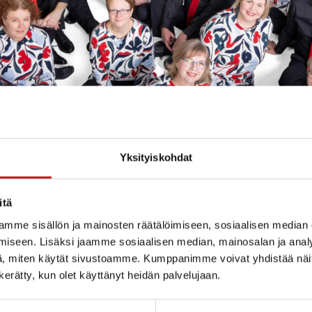
Yksityiskohdat
itä
mme sisällön ja mainosten räätälöimiseen, sosiaalisen median
iseen. Lisäksi jaamme sosiaalisen median, mainosalan ja analy
, miten käytät sivustoamme. Kumppanimme voivat yhdistää näitä t
n kerätty, kun olet käyttänyt heidän palvelujaan.
ulijat joulun ajan tapahtumien läpi. Eri vuosisatojen ja
muksiin ja suomalaisiin jouluperinteisiin. Joulun tari