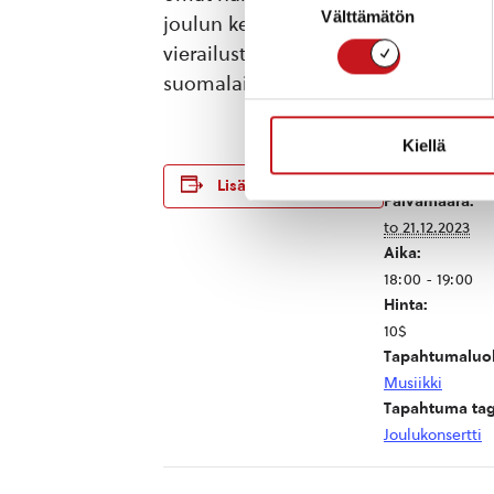
Välttämätön
valinta
joulun kellojen sointiin. Se kertoo 
vierailusta. Konsertin kohokohta k
suomalaisten runoilijoiden runokat
Kiellä
TIEDOT
Lisää kalenteriin
Päivämäärä:
to 21.12.2023
Aika:
18:00 - 19:00
Hinta:
10$
Tapahtumaluo
Musiikki
Tapahtuma tag
Joulukonsertti