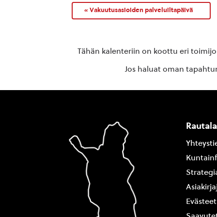
«
Vakuutusasioiden palveluiltapäivä
Tähän kalenteriin on koottu eri toimij
Jos haluat oman tapahtuma
Rautal
Yhteysti
Kuntain
Strategi
Asiakirj
Evästeet
Saavutet