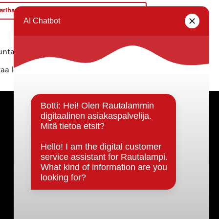
karihautojen kunniavartiosto klo 14.30-16.30.
»
ta ei vastaa tietojen oikeellisuudesta.
kaa löytyvällä
lomakkeella
.
Päätöksenteko ja lähidemokratia
Päätökset, esityslistat & pöytäkirjat
Hallinto
Kunnanhallitus
Kunnanvaltuusto
Lautakunnat