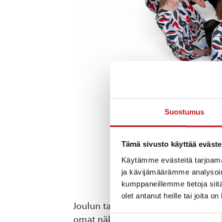
Suostumus
Tämä sivusto käyttää eväste
Käytämme evästeitä tarjoama
ja kävijämäärämme analysoim
kumppaneillemme tietoja siitä
olet antanut heille tai joita o
Joulun tarina -konsertti kuljettaa ku
omat näkökulmansa ikiaikaisiin kerto
Suostumuksen