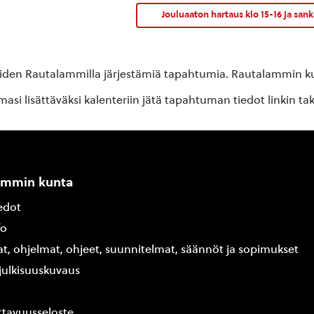
Jouluaaton hartaus klo 15-16 ja san
oiden Rautalammilla järjestämiä tapahtumia. Rautalammin kun
si lisättäväksi kalenteriin jätä tapahtuman tiedot linkin ta
ammin kunta
edot
fo
at, ohjelmat, ohjeet, suunnitelmat, säännöt ja sopimukset
ajulkisuuskuvaus
tavuusseloste