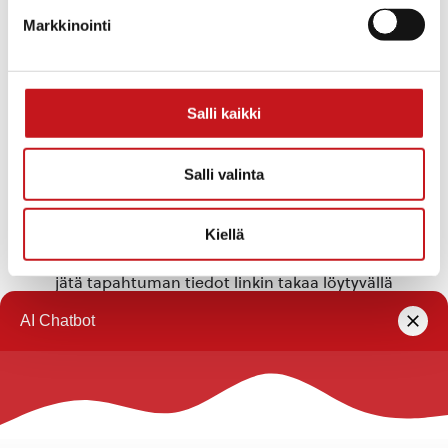
Markkinointi
«
Tonttu Ketterän pulmatehtävät
Jouluinen
ja Myllytontun postitoimisto ja
satutuntipäivä
kyläkaupan joulunavaus
kirjastolla
»
Kerkonkoskella
Salli kaikki
Tähän kalenteriin on koottu eri toimijoiden
Salli valinta
Rautalammilla järjestämiä tapahtumia. Rautalammin
kunta ei vastaa tietojen oikeellisuudesta.
Kiellä
Jos haluat oman tapahtumasi lisättäväksi kalenteriin
jätä tapahtuman tiedot linkin takaa löytyvällä
lomakkeella
.
Rautalammin kunta
Yhteystiedot