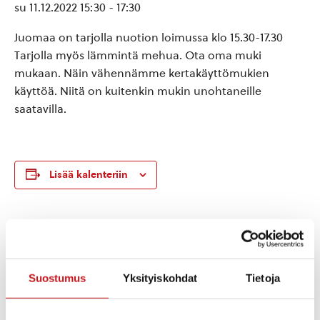
su 11.12.2022 15:30
-
17:30
Juomaa on tarjolla nuotion loimussa klo 15.30-17.30
Tarjolla myös lämmintä mehua. Ota oma muki
mukaan. Näin vähennämme kertakäyttömukien
käyttöä. Niitä on kuitenkin mukin unohtaneille
saatavilla.
Lisää kalenteriin
TIEDOT
JÄRJESTÄJÄ
Sisä-Savon Luonnonystävät
Päivämäärä:
ry
su 11.12.2022
Suostumus
Yksityiskohdat
Tietoja
Aika:
15:30 - 17:30