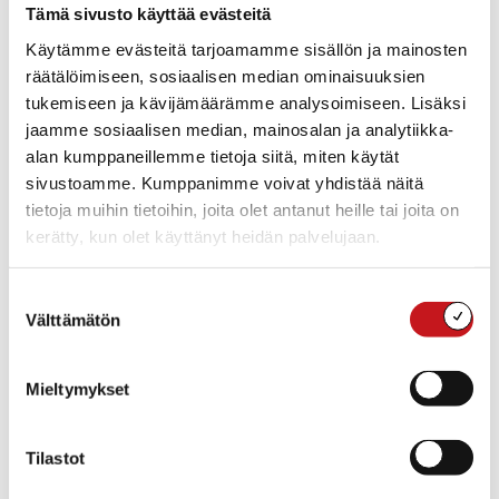
Tapahtumaluokat:
Tämä sivusto käyttää evästeitä
Hyvinvointi
,
Joulu
,
Muut
tapahtumat
,
Retkeily
Käytämme evästeitä tarjoamamme sisällön ja mainosten
räätälöimiseen, sosiaalisen median ominaisuuksien
tukemiseen ja kävijämäärämme analysoimiseen. Lisäksi
jaamme sosiaalisen median, mainosalan ja analytiikka-
alan kumppaneillemme tietoja siitä, miten käytät
sivustoamme. Kumppanimme voivat yhdistää näitä
tietoja muihin tietoihin, joita olet antanut heille tai joita on
kerätty, kun olet käyttänyt heidän palvelujaan.
Suostumuksen
Välttämätön
valinta
Mieltymykset
TAPAHTUMAPAIKKA
Uittiksen laavu
Uimalantie, Pitkälahden ranta
Tilastot
Rautalampi
,
77700
Suomi
+ Google Map