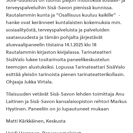
Sote-uudistus on tuonut paljon muutoksia sosiaali- ja
terveyspalveluihin Sisä-Savon pienissä kunnissa.
Rautalammin kunta ja
”Osallisuus kuuluu kaikille” -
hanke
ovat keränneet kuntalaisten kokemuksia mm.
sosiaalityöstä, terveyspalveluista ja palveluiden
saatavuudesta ja tämän pohjalta järjestävät
aluevaalipaneelin tiistaina 14.1.2025 klo 18
Rautalammin kirjaston kivijalassa. Tarinateatteri
SisäValo lukee tositarinoita paneelikeskustelun
teemojen alustuksiksi. Lopussa Tarinateattari SisäValo
esittää yleisön tarinoista pienen tarinateatterikollasin.
Ohjaaja Jukka Virtala.
Tilaisuuden vetävät Sisä-Savon lehden toimittaja Anu
Laitinen ja Sisä-Savon kansalaisopiston rehtori Markus
Hyytinen. Paneeliin on jo lupautuneet mukaan
Matti Kärkkäinen, Keskusta