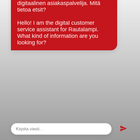
sopimukset
Asiakirjajulkisuuskuvaus
Evästeet
Saavutettavuusseloste
Tietosuoja
Tietosuojaselosteet
Tietopyyntö
Päätöksenteko ja lähidemokratia
Päätökset, esityslistat & pöytäkirjat
Hallinto
Kunnanhallitus
Kunnanvaltuusto
Lautakunnat