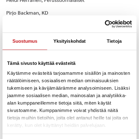
Heidi Herranen, Perussuomalaiset
Pirjo Backman, KD
Jussi Herranen, SDP
Sari Hintikka-Varis, Kokoomus.
Suostumus
Yksityiskohdat
Tietoja
Jani From, Vasemmistoliitto
Tämä sivusto käyttää evästeitä
Mukaan on kutsuttu myös Vihreät, LiikeNyt ja
Vapauden liitto.
Käytämme evästeitä tarjoamamme sisällön ja mainosten
räätälöimiseen, sosiaalisen median ominaisuuksien
Lämpimästi tervetuloa tähän tärkeään iltaan
tukemiseen ja kävijämäärämme analysoimiseen. Lisäksi
kuulemaan aluevaaliehdokkaiden mietteitä
jaamme sosiaalisen median, mainosalan ja analytiikka-
palveluista, esittämään kysymyksiä ehdokkaille tai
alan kumppaneillemme tietoja siitä, miten käytät
kertomaan omia kokemuksia palveluista. Kahvitarjoilu
sivustoamme. Kumppanimme voivat yhdistää näitä
klo 17.30 alkaen.
tietoja muihin tietoihin, joita olet antanut heille tai joita on
kerätty, kun olet käyttänyt heidän palvelujaan.
Lisätietoja: