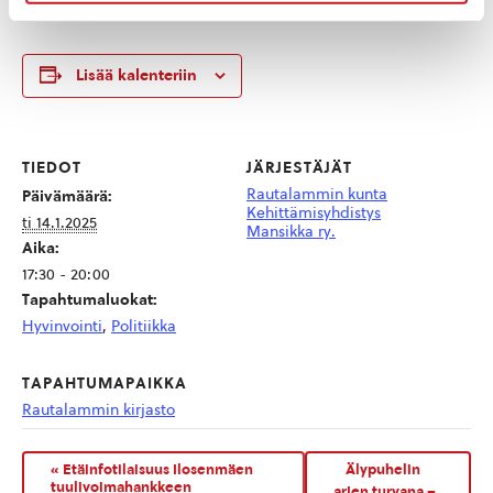
Lisää kalenteriin
TIEDOT
JÄRJESTÄJÄT
Rautalammin kunta
Päivämäärä:
Kehittämisyhdistys
ti 14.1.2025
Mansikka ry.
Aika:
17:30 - 20:00
Tapahtumaluokat:
Hyvinvointi
,
Politiikka
TAPAHTUMAPAIKKA
Rautalammin kirjasto
«
Etäinfotilaisuus Ilosenmäen
Älypuhelin
tuulivoimahankkeen
arjen turvana –