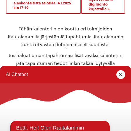
ajankohtaisista asioista 14.1.2025
digiluento
klo 17-19
kirjastolla
»
Tähän kalenteriin on koottu eri toimijoiden
Rautalammilla järjestämiä tapahtumia. Rautalammin
kunta ei vastaa tietojen oikeellisuudesta.
Jos haluat oman tapahtumasi lisättäväksi kalenteriin
jätä tapahtuman tiedot linkin takaa löytyvällä
lomakkeella
.
Rautalammin kunta
Yhteystiedot
Kuntainfo
Strategiat, ohjelmat, ohjeet, suunnitelmat, säännöt ja