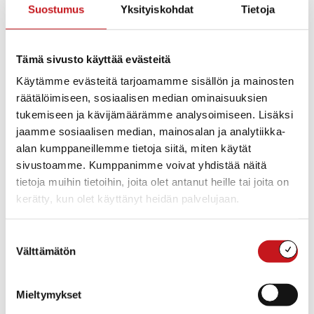
Suostumus
Yksityiskohdat
Tietoja
Tämä sivusto käyttää evästeitä
Käytämme evästeitä tarjoamamme sisällön ja mainosten
räätälöimiseen, sosiaalisen median ominaisuuksien
tukemiseen ja kävijämäärämme analysoimiseen. Lisäksi
jaamme sosiaalisen median, mainosalan ja analytiikka-
Luennolla opastetaan älypuhelimessa olevien
alan kumppaneillemme tietoja siitä, miten käytät
turvallisuustoimintojen käyttöönotossa. Luento
sivustoamme. Kumppanimme voivat yhdistää näitä
toteutetaan yhteistyössä Savonetin kanssa.
tietoja muihin tietoihin, joita olet antanut heille tai joita on
kerätty, kun olet käyttänyt heidän palvelujaan.
Suostumuksen
Lisää kalenteriin
Välttämätön
valinta
Mieltymykset
TIEDOT