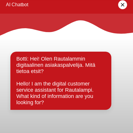
lomakkeella
.
Rautalammin kunta
Yhteystiedot
Kuntainfo
Strategiat, ohjelmat, ohjeet, suunnitelmat, säännöt ja
sopimukset
Asiakirjajulkisuuskuvaus
Evästeet
Saavutettavuusseloste
Tietosuoja
Tietosuojaselosteet
Tietopyyntö
Päätöksenteko ja lähidemokratia