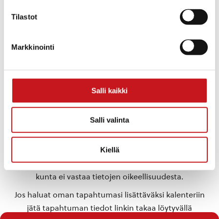
Päivämäärä:
pe 17.1.2025
Tilastot
Aika:
13:00 - 15:00
Markkinointi
TAPAHTUMAPAIKKA
Rautalammin kirjasto
Salli kaikki
«
Sotekapina –
Uusien asukkaiden ilta ke
aluevaalipaneeli
22.1. klo 18-20
14.1.2025 klo 18
kunnanvirastolla
»
Salli valinta
Kiellä
Tähän kalenteriin on koottu eri toimijoiden
Rautalammilla järjestämiä tapahtumia. Rautalammin
kunta ei vastaa tietojen oikeellisuudesta.
Jos haluat oman tapahtumasi lisättäväksi kalenteriin
jätä tapahtuman tiedot linkin takaa löytyvällä