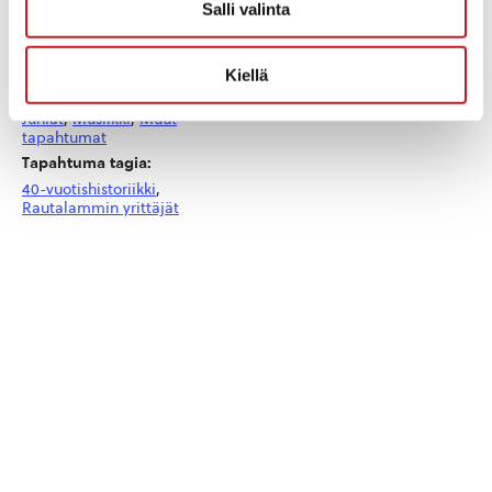
Salli valinta
lauantai 22.8.2026
Aika:
15:00 - 22:00
Kiellä
Tapahtumaluokat:
Juhlat
,
Musiikki
,
Muut
tapahtumat
Tapahtuma tagia:
40-vuotishistoriikki
,
Rautalammin yrittäjät