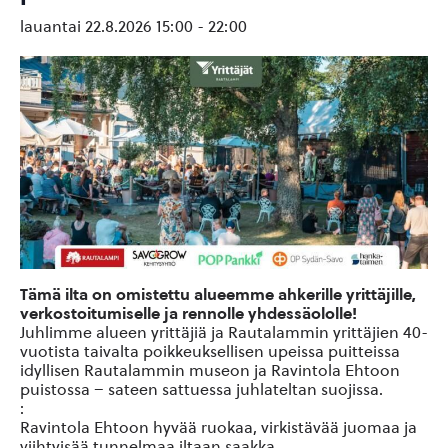
lauantai 22.8.2026 15:00
-
22:00
Tämä ilta on omistettu alueemme ahkerille yrittäjille,
verkostoitumiselle ja rennolle yhdessäololle!
Juhlimme alueen yrittäjiä ja Rautalammin yrittäjien 40-
vuotista taivalta poikkeuksellisen upeissa puitteissa
idyllisen Rautalammin museon ja Ravintola Ehtoon
puistossa – sateen sattuessa juhlateltan suojissa.
:
Ravintola Ehtoon hyvää ruokaa, virkistävää juomaa ja
viihtyisää tunnelmaa iltaan saakka.