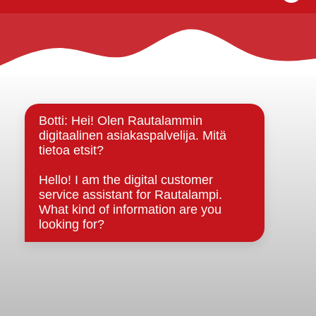
Rautalammin kunta
Yhteystiedot
Kuntainfo
Strategiat, ohjelmat, ohjeet, suunnitelmat, säännöt ja
sopimukset
Asiakirjajulkisuuskuvaus
Evästeet
Saavutettavuusseloste
Tietosuoja
Tietosuojaselosteet
Tietopyyntö
Päätöksenteko ja lähidemokratia
Päätökset, esityslistat & pöytäkirjat