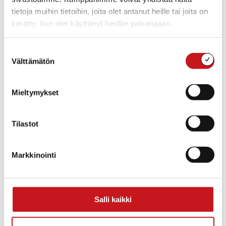
tietoja muihin tietoihin, joita olet antanut heille tai joita on
kerätty, kun olet käyttänyt heidän palvelujaan.
Suostumuksen
Välttämätön
valinta
Mieltymykset
Tilastot
Markkinointi
Lisää kalenteriin
Salli kaikki
TIEDOT
JÄRJESTÄJÄ
Rautalammin Yrittäjät
Päivämäärä: