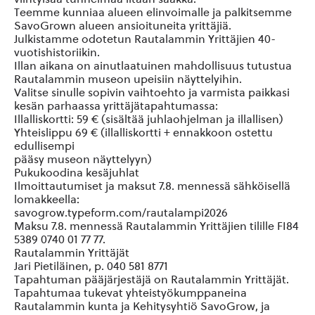
Teemme kunniaa alueen elinvoimalle ja palkitsemme
SavoGrown alueen ansioituneita yrittäjiä.
Julkistamme odotetun Rautalammin Yrittäjien 40-
vuotishistoriikin.
Illan aikana on ainutlaatuinen mahdollisuus tutustua
Rautalammin museon upeisiin näyttelyihin.
Valitse sinulle sopivin vaihtoehto ja varmista paikkasi
kesän parhaassa yrittäjätapahtumassa:
Illalliskortti: 59 € (sisältää juhlaohjelman ja illallisen)
Yhteislippu 69 € (illalliskortti + ennakkoon ostettu
edullisempi
pääsy museon näyttelyyn)
Pukukoodina kesäjuhlat
Ilmoittautumiset ja maksut 7.8. mennessä sähköisellä
lomakkeella:
savogrow.typeform.com/rautalampi2026
Maksu 7.8. mennessä Rautalammin Yrittäjien tilille FI84
5389 0740 01 77 77.
Rautalammin Yrittäjät
Jari Pietiläinen, p. 040 581 8771
Tapahtuman pääjärjestäjä on Rautalammin Yrittäjät.
Tapahtumaa tukevat yhteistyökumppaneina
Rautalammin kunta ja Kehitysyhtiö SavoGrow, ja