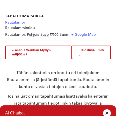
TAPAHTUMAPAIKKA
Rautalampi
Rautalammintie 4
Rautalampi
,
Pohjois-Savo
77700
Suomi
+ Google Map
«
Asahia Wanhan Myllyn
Kiesimä-ilmiö
miljöössä
»
Tähän kalenteriin on koottu eri toimijoiden
Rautalammilla järjestämiä tapahtumia. Rautalammin
kunta ei vastaa tietojen oikeellisuudesta.
Jos haluat oman tapahtumasi lisättäväksi kalenteriin
jätä tapahtuman tiedot linkin takaa löytyvällä
lomakkeella
.