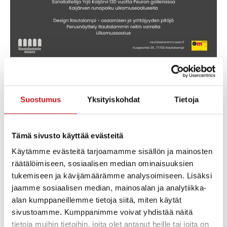
Reidar Särestöniemen taidenäyttely Rautalammin
museon taidesalissa 21.4. – 30.9.2026.
Suostumus
Yksityiskohdat
Tietoja
Rautalampilainen sanataiteilija Yrjö Kaijärvi oli Reidar
Särestöniemen elämän rakkaus. Näyttelyn keskiössä
on Reidarin ja Yrjön rakkaus – rakkaus toisiinsa,
Tämä sivusto käyttää evästeitä
luontoon, taiteeseen, ihmisiin ja kotiseutuun. Näyttely
Käytämme evästeitä tarjoamamme sisällön ja mainosten
on osa Yrjö Kaijärven 130-vuotisjuhlavuotta.
räätälöimiseen, sosiaalisen median ominaisuuksien
tukemiseen ja kävijämäärämme analysoimiseen. Lisäksi
Näyttelyssä on esillä myös ennen julkaisemattomia
jaamme sosiaalisen median, mainosalan ja analytiikka-
Yrjö Kaijärven runoja Reidar Särestöniemelle.
alan kumppaneillemme tietoja siitä, miten käytät
Artikkelikuva: Reidar Särestöniemi, Rakastuneet
sivustoamme. Kumppanimme voivat yhdistää näitä
tietoja muihin tietoihin, joita olet antanut heille tai joita on
hylkeet / Seals in Love, 1972, öljy ja tempera / oil and