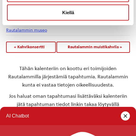
useo.fi/sarestoniemen-
rakkaus/
Kiellä
TAPAHTUMAPAIKKA
Rautalammin museo
«
Kahvikonsertti
Rautalammin muistikahvila
»
Tähän kalenteriin on koottu eri toimijoiden
Rautalammilla järjestämiä tapahtumia. Rautalammin
kunta ei vastaa tietojen oikeellisuudesta.
Jos haluat oman tapahtumasi lisättäväksi kalenteriin
jätä tapahtuman tiedot linkin takaa löytyvällä
lomakkeella
.