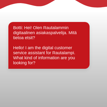
Rautalammin kunta
Yhteystiedot
Kuntainfo
Strategiat, ohjelmat, ohjeet, suunnitelmat, säännöt ja
sopimukset
Asiakirjajulkisuuskuvaus
Evästeet
Saavutettavuusseloste
Tietosuoja
Tietosuojaselosteet
Tietopyyntö
Päätöksenteko ja lähidemokratia
Päätökset, esityslistat & pöytäkirjat
Hallinto