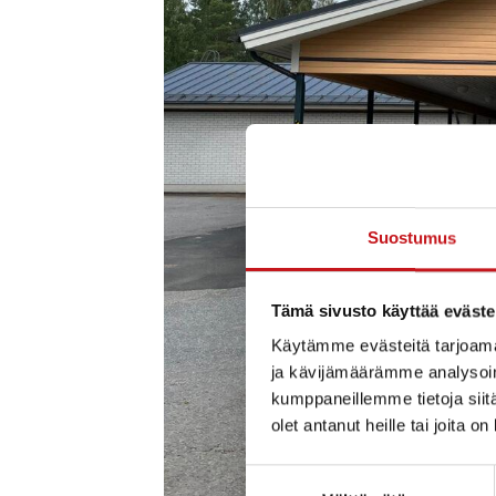
Suostumus
Tämä sivusto käyttää eväste
Käytämme evästeitä tarjoama
ja kävijämäärämme analysoim
kumppaneillemme tietoja siitä
olet antanut heille tai joita o
Suostumuksen