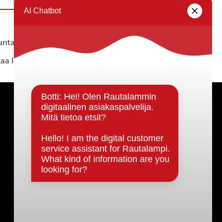
ta ei vastaa tietojen oikeellisuudesta.
kaa löytyvällä
lomakkeella
.
Päätöksenteko ja lähidemokratia
Päätökset, esityslistat & pöytäkirjat
Hallinto
Kunnanhallitus
Kunnanvaltuusto
Lautakunnat