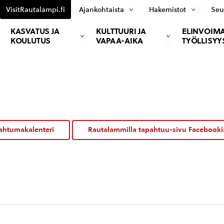
VisitRautalampi.fi
Ajankohtaista
Hakemistot
Seu
KASVATUS JA
KULTTUURI JA
ELINVOIMA
KOULUTUS
VAPAA-AIKA
TYÖLLISYY
ahtumakalenteri
Rautalammilla tapahtuu-sivu Facebooki