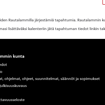
oiden Rautalammilla järjestämiä tapahtumia. Rautalammin kun
si lisättäväksi kalenteriin jätä tapahtuman tiedot linkin ta
ammin kunta
edot
fo
at, ohjelmat, ohjeet, suunnitelmat, säännöt ja sopimukset
ajulkisuuskuvaus
tavuusseloste