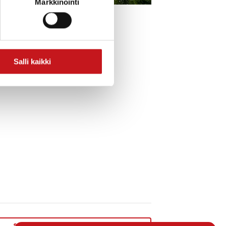
Markkinointi
astuukeräyksen hyväksi.
Salli kaikki
Särestöniemen rakkaus -taidenäyttely
»