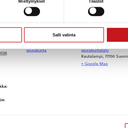
Mieltymykset
Tilastot
hmien ja musiikinharrastajien kahvikonsertti yhteisv
Salli valinta
JÄRJESTÄJÄ
TAPAHTUMAPAIKKA
Rautalammin ev.lut.
Rautalammin
seurakunta
seurakuntatalo
2026
Rautalampi
,
77700
Suomi
+ Google Map
kka:
ia:
i