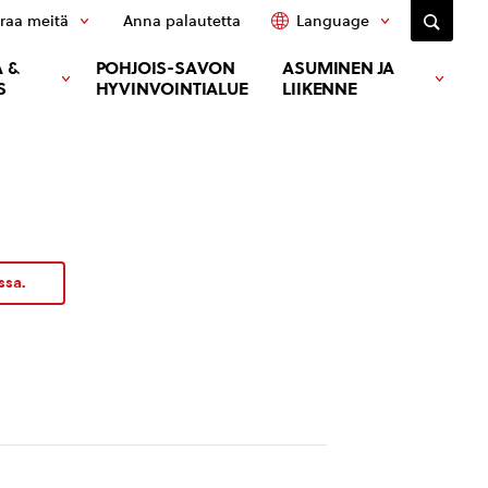
raa meitä
Anna palautetta
Language
 &
POHJOIS-SAVON
ASUMINEN JA
S
HYVINVOINTIALUE
LIIKENNE
ssa.