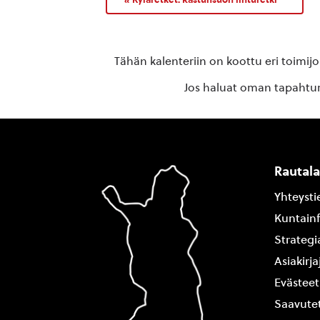
Tähän kalenteriin on koottu eri toimij
Jos haluat oman tapahtuma
Rautal
Yhteysti
Kuntain
Strategi
Asiakirj
Evästeet
Saavutet