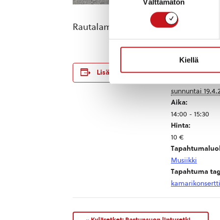
Välttämätön
valinta
Rautalammin seurakunnan musiikkiry
Kiellä
TIEDOT
Lisää kalenteriin
Päivämäärä:
sunnuntai 19.4.
Aika:
14:00 - 15:30
Hinta:
10 €
Tapahtumaluo
Musiikki
Tapahtuma tag
kamarikonsertt
«
Kyläretket: Rastunsuon linturetki