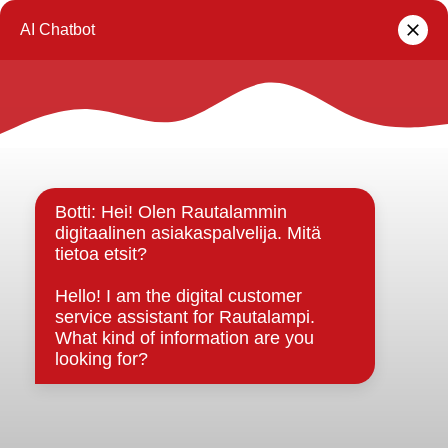
lomakkeella
.
Rautalammin kunta
Yhteystiedot
Kuntainfo
Strategiat, ohjelmat, ohjeet, suunnitelmat, säännöt ja
sopimukset
Asiakirjajulkisuuskuvaus
Evästeet
Saavutettavuusseloste
Tietosuoja
Tietosuojaselosteet
Tietopyyntö