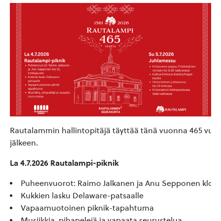
Rautalammin hallintopitäjä täyttää tänä vuonna 465 vuott
jälkeen.
La 4.7.2026
Rautalampi-piknik
Puheenvuorot: Raimo Jalkanen ja
Anu Sepponen klo 1
Kukkien lasku Delaware-patsaalle
Vapaamuotoinen piknik-tapahtuma
Musiikkia, pihapelejä ja vapaata seurustelua