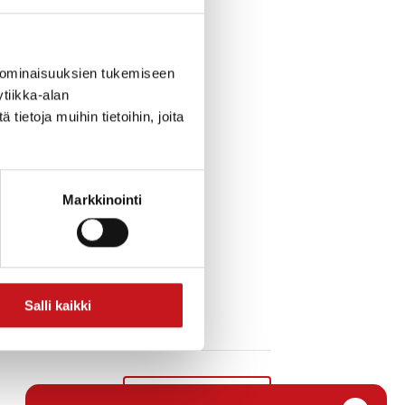
 ominaisuuksien tukemiseen
tiikka-alan
ietoja muihin tietoihin, joita
Markkinointi
Salli kaikki
Naisten ryhmä
»