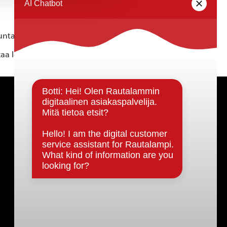
ta ei vastaa tietojen oikeellisuudesta.
kaa löytyvällä
lomakkeella
.
Päätöksenteko ja lähidemokratia
Päätökset, esityslistat & pöytäkirjat
Hallinto
Kunnanhallitus
Kunnanvaltuusto
Lautakunnat