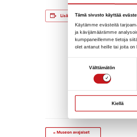
TIEDOT
Tämä sivusto käyttää eväste
Lisää kalenteriin
Alkaa:
Käytämme evästeitä tarjoama
ma 6.5.2024 11:
ja kävijämäärämme analysoim
Loppuu:
kumppaneillemme tietoja siitä
ti 31.12.2030 16:
olet antanut heille tai joita o
Hinta:
Ilmainen - 12 €
Suostumuksen
Tapahtumaluo
Välttämätön
valinta
Näyttelyt
Tapahtuma tag
näyttely
Kotisivu:
https://www.r
Kiellä
museo.fi/raut
reitin-varrelta/
«
Museon avajaiset