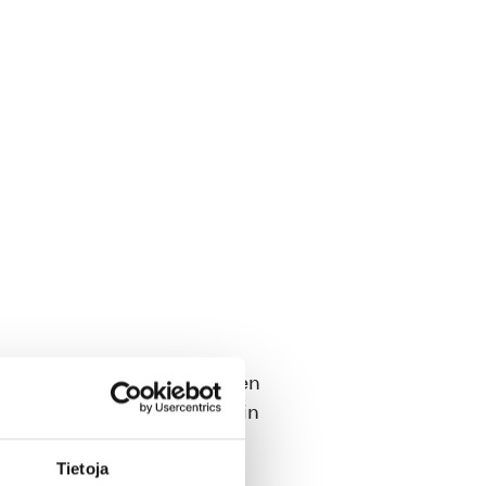
errotaan Rautalammin ja sen
erustuu pääosin museon omiin
uomesta.
Tietoja