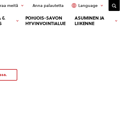
raa meitä
Anna palautetta
Language
 &
POHJOIS-SAVON
ASUMINEN JA
S
HYVINVOINTIALUE
LIIKENNE
ssa.