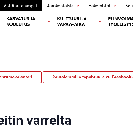
VisitRautalampi.fi
Ajankohtaista
Hakemistot
Seu
KASVATUS JA
KULTTUURI JA
ELINVOIMA
KOULUTUS
VAPAA-AIKA
TYÖLLISYY
ahtumakalenteri
Rautalammilla tapahtuu-sivu Facebooki
itin varrelta