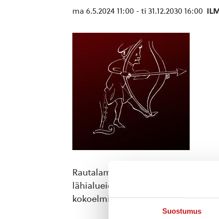
ma 6.5.2024 11:00
-
ti 31.12.2030 16:00
ILM
Rautalammin museon uudessa, upeas
lähialueiden menneisyydestä esihis
kokoelmiin. Museon kokoelmissa on t
Suostumus