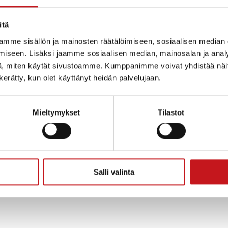
JÄRJESTÄJÄ
TAPAHTUMAPAIKKA
itä
Rautalammin museo
Rautalammin museo
mme sisällön ja mainosten räätälöimiseen, sosiaalisen median
Puhelin
00
iseen. Lisäksi jaamme sosiaalisen median, mainosalan ja analy
044 - 753 0140
, miten käytät sivustoamme. Kumppanimme voivat yhdistää näitä t
Sähköposti
00
n kerätty, kun olet käyttänyt heidän palvelujaan.
asiakaspalvelu@rautalam
minmuseo.fi
Siirry Järjestäjän
kka:
verkkosivuille
Mieltymykset
Tilastot
ia:
autalammin
Salli valinta
alammin-