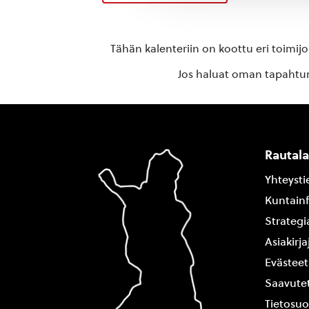
Tähän kalenteriin on koottu eri toimij
Jos haluat oman tapahtuma
Rautal
Yhteysti
Kuntain
Strategi
Asiakirj
Evästeet
Saavutet
Tietosuo