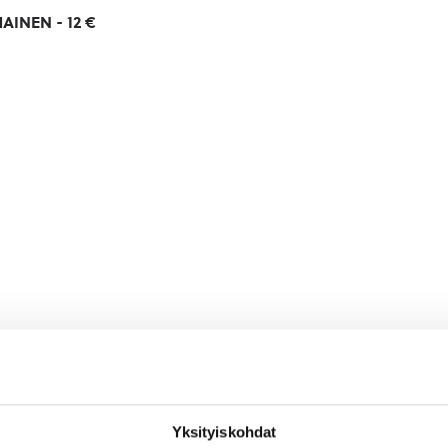
AINEN - 12 €
sa perusnäyttelyssä ”Rautalammin reitin varrelta” k
toriasta toiseen maailmansotaan saakka. Näyttely p
allenteita laajalta alueelta Savosta ja osin Keski-S
Yksityiskohdat