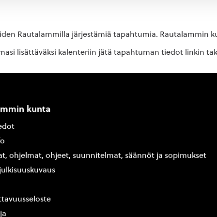
oiden Rautalammilla järjestämiä tapahtumia. Rautalammin kun
si lisättäväksi kalenteriin jätä tapahtuman tiedot linkin ta
ammin kunta
edot
fo
at, ohjelmat, ohjeet, suunnitelmat, säännöt ja sopimukset
ajulkisuuskuvaus
tavuusseloste
ja