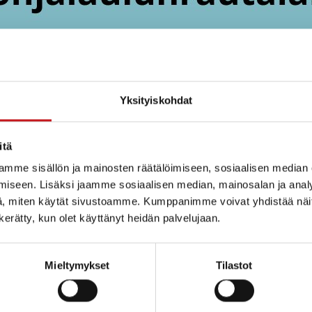
euran vuosikokoukseen!
ssa, Toholahden kupeessa Kuopiontie 2.
Yksityiskohdat
uudesta runokirjastaan Valoa kohti tilaisuuden aluksi
itä
räiset asiat: vuoden 2024 toimintakertomus, tämän v
mme sisällön ja mainosten räätälöimiseen, sosiaalisen median
2025 suunnitelma, tilinpäätös viime vuodelta sekä ta
iseen. Lisäksi jaamme sosiaalisen median, mainosalan ja analy
, miten käytät sivustoamme. Kumppanimme voivat yhdistää näitä t
nelmasta!
n kerätty, kun olet käyttänyt heidän palvelujaan.
Mieltymykset
Tilastot
JÄRJESTÄJÄ
Rautalammin
Kulttuuriseura ry.