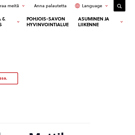
raa meitä
Anna palautetta
Language
 &
POHJOIS-SAVON
ASUMINEN JA
S
HYVINVOINTIALUE
LIIKENNE
ssa.