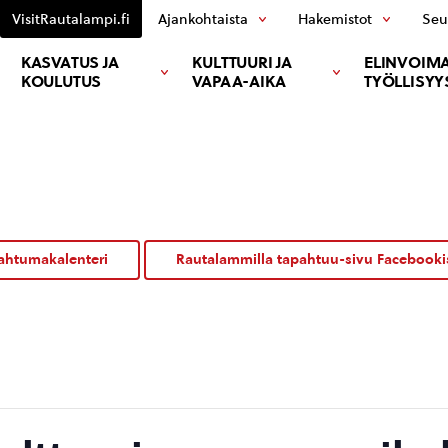
VisitRautalampi.fi
Ajankohtaista
Hakemistot
Seu
KASVATUS JA
KULTTUURI JA
ELINVOIMA
KOULUTUS
VAPAA-AIKA
TYÖLLISYY
ahtumakalenteri
Rautalammilla tapahtuu-sivu Facebooki