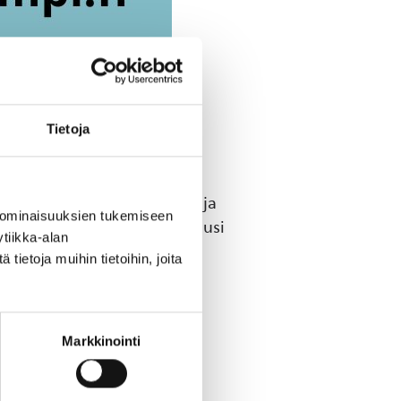
Tietoja
 kahvin kera.
uoden toimintasuunnitelma ja
 ominaisuuksien tukemiseen
lousarvio tällä vuodelle. Uusi
tiikka-alan
ietoja muihin tietoihin, joita
Markkinointi