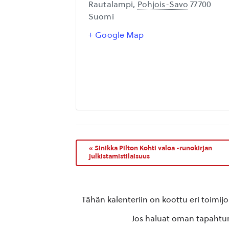
Rautalampi
,
Pohjois-Savo
77700
Suomi
+ Google Map
«
Sinikka Pilton Kohti valoa -runokirjan
julkistamistilaisuus
Tähän kalenteriin on koottu eri toimij
Jos haluat oman tapahtuma