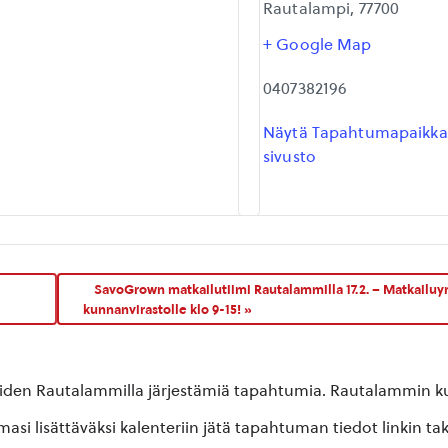
Rautalampi
,
77700
+ Google Map
0407382196
Näytä Tapahtumapaikk
sivusto
SavoGrown matkailutiimi Rautalammilla 17.2. – Matkailuyri
kunnanvirastolle klo 9-15!
»
oiden Rautalammilla järjestämiä tapahtumia. Rautalammin kun
si lisättäväksi kalenteriin jätä tapahtuman tiedot linkin ta