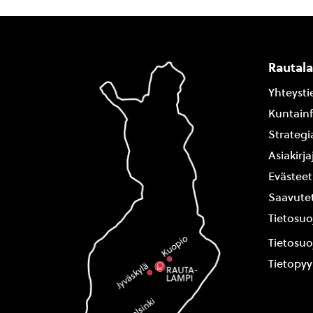
Rautal
Yhteysti
Kuntain
Strategi
Asiakirj
Evästeet
Saavutet
Tietosuo
Tietosuo
Tietopy