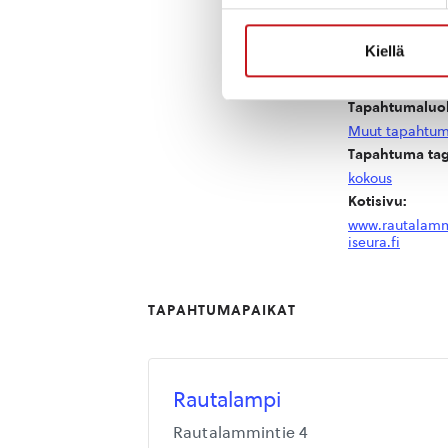
Aika:
16:00 - 17:30
Kiellä
Hinta:
Ilmainen
Tapahtumaluo
Muut tapahtum
Tapahtuma tag
kokous
Kotisivu:
www.rautalamm
iseura.fi
TAPAHTUMAPAIKAT
Rautalampi
Rautalammintie 4