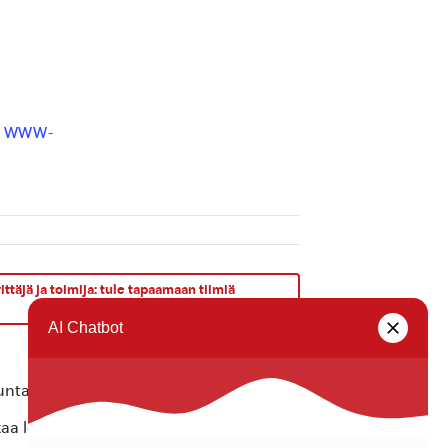
a WWW-
ttäjä ja toimija: tule tapaamaan tiimiä
ta ei vastaa tietojen oikeellisuudesta.
kaa löytyvällä
lomakkeella
.