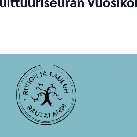
lttuuriseuran vuosiko