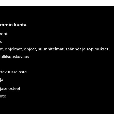
ammin kunta
edot
fo
at, ohjelmat, ohjeet, suunnitelmat, säännöt ja sopimukset
ajulkisuuskuvaus
tavuusseloste
ja
jaselosteet
yntö