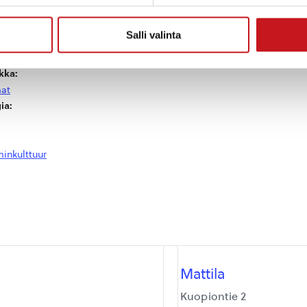
Sähköposti
posti@rautalamminkulttu
uriseura.fi
Salli valinta
Siirry Järjestäjän
verkkosivuille
kka:
at
ia:
inkulttuur
Mattila
Kuopiontie 2