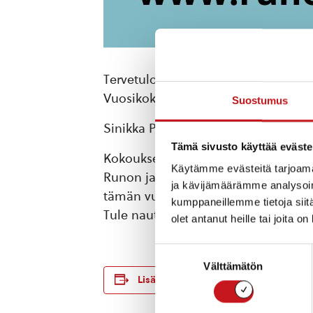
Tervetuloa Rautalammin Kulttuuris
Vuosikokous pidetään Mattilan talo
Suostumus
Sinikka Pilto on mukana kertomassa 
Tämä sivusto käyttää eväste
Kokouksessa käsitellään sääntömää
Käytämme evästeitä tarjoama
Runon ja LAulun Rautalammin kersän 
ja kävijämäärämme analysoim
tämän vuoden hallitus valitaan.
kumppaneillemme tietoja siitä
Tule nauttimaan MAttilan talon tun
olet antanut heille tai joita o
Suostumuksen
Välttämätön
valinta
TIEDOT
Lisää kalenteriin
Päivämäärä:
su 16.2.2025