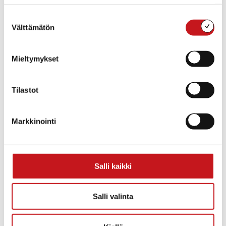
vietävien palveluiden uudistus
Suostumuksen
Kello 18.45-19.30, keskustelua
Välttämätön
valinta
Päätössanat
Mieltymykset
Tilastot
Lisää kalenteriin
Markkinointi
TIEDOT
JÄRJESTÄJÄ
Pohjois-Savon
Päivämäärä:
hyvinvointialue
Salli kaikki
ti 16.4.2024
Aika:
17:30 - 19:30
Salli valinta
Tapahtumaluokat:
Hyvinvointi
,
Infotilaisuus
Tapahtuma tagia: