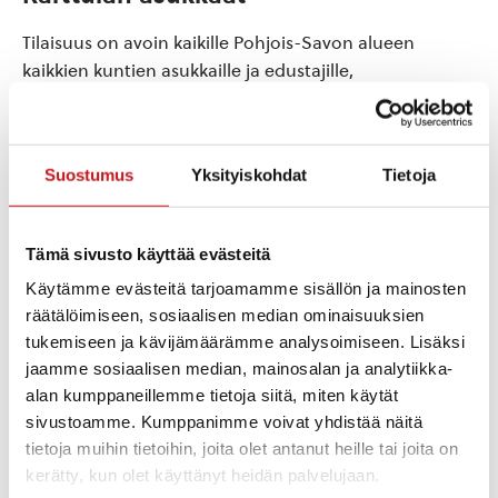
Tilaisuus on avoin kaikille Pohjois-Savon alueen
kaikkien kuntien asukkaille ja edustajille,
hyvinvointialueen sidosryhmien edustajille sekä
henkilöstölle. Kohderyhmänä ovat erityisesti
Suonenjoen, Rautalammin ja Karttulan asukkaat.
Suostumus
Yksityiskohdat
Tietoja
Osallistuminen ei vaadi ennakkoilmoittautumista.
Ohjelma:
Tämä sivusto käyttää evästeitä
Käytämme evästeitä tarjoamamme sisällön ja mainosten
Kello 17.30-18.00, kahvitarjoilu
räätälöimiseen, sosiaalisen median ominaisuuksien
Avaus ja tervetuloa
tukemiseen ja kävijämäärämme analysoimiseen. Lisäksi
Kello 18.00-18.15, palvelujärjestelmän uudistamisen
jaamme sosiaalisen median, mainosalan ja analytiikka-
lähtökohdat
alan kumppaneillemme tietoja siitä, miten käytät
Kello 18.15-18.30, vastaanottotoiminnan ja
sivustoamme. Kumppanimme voivat yhdistää näitä
alueellisen erikoissairaanhoidon sekä
tietoja muihin tietoihin, joita olet antanut heille tai joita on
aikuissosiaalityön uudistus
kerätty, kun olet käyttänyt heidän palvelujaan.
Kello 18.30-18.45, osastohoidon, asumisen ja kotiin