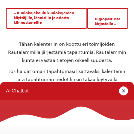
«
Kuulokojekoulu kuulokojeiden
käyttäjille, läheisille ja asiasta
Digiopastusta
kiinnostuneille
kirjastolla
»
Tähän kalenteriin on koottu eri toimijoiden
Rautalammilla järjestämiä tapahtumia. Rautalammin
kunta ei vastaa tietojen oikeellisuudesta.
Jos haluat oman tapahtumasi lisättäväksi kalenteriin
jätä tapahtuman tiedot linkin takaa löytyvällä
lomakkeella
.
Rautalammin kunta
Yhteystiedot