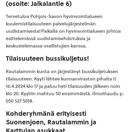
(osoite: Jalkalantie 6)
Tervetuloa Pohjois-Savon hyvinvointialueen
kuulemistilaisuuteen palvelujärjestelmän
uudistamisesta! Paikalla on hyvinvointialueen johtoa
esittelemässä uudistamisehdotuksia ja
keskustelemassa osallistujien kanssa.
Tilaisuuteen bussikuljetus!
Rautalammin kunta on järjestänyt bussikuljetuksen
tilaisuuteen. Kyyti lähtee kunnanviraston pihalta ti
16.4.2024 klo 17 ja paluu heti tilaisuuden jälkeen noin
klo 20. Kyytiin mahtuu 50 ensimmäistä. Ilmoittaudu p.
050 527 5018.
Kohderyhmänä erityisesti
Suonenjoen, Rautalammin ja
Karttulan asukkaat