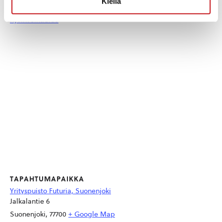
Kiellä
Pohjois-Savon
hyvinvointialue
TAPAHTUMAPAIKKA
Yrityspuisto Futuria, Suonenjoki
Jalkalantie 6
Suonenjoki
,
77700
+ Google Map