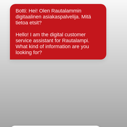
Kuntainfo
Strategiat, ohjelmat, ohjeet, suunnitelmat, säännöt ja
sopimukset
Asiakirjajulkisuuskuvaus
Evästeet
Saavutettavuusseloste
Tietosuoja
Tietosuojaselosteet
Tietopyyntö
Päätöksenteko ja lähidemokratia
Päätökset, esityslistat & pöytäkirjat
Hallinto
Kunnanhallitus
Kunnanvaltuusto
Lautakunnat