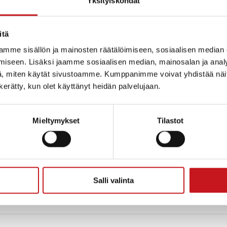
Yksityiskohdat
tys, yhteinen ruokailu ja pientä ohjelmaa
itä
Lisää kale
mme sisällön ja mainosten räätälöimiseen, sosiaalisen median
iseen. Lisäksi jaamme sosiaalisen median, mainosalan ja analy
, miten käytät sivustoamme. Kumppanimme voivat yhdistää näitä t
n kerätty, kun olet käyttänyt heidän palvelujaan.
AIKKA
 4
Mieltymykset
Tilastot
jois-Savo
oogle
Salli valinta