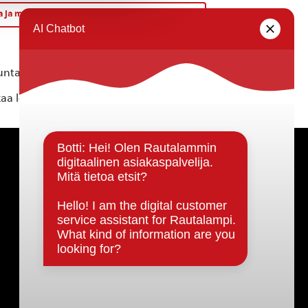
a ja merirosvoja – satutuokio 4-9-vuotiaille
»
ta ei vastaa tietojen oikeellisuudesta.
kaa löytyvällä
lomakkeella
.
Päätöksenteko ja lähidemokratia
Päätökset, esityslistat & pöytäkirjat
Hallinto
Kunnanhallitus
Kunnanvaltuusto
Lautakunnat