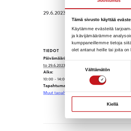
Suostumus
29.6.2023 klo 10 liturgia, vedenpyhi
Tämä sivusto käyttää eväste
Käytämme evästeitä tarjoama
ja kävijämäärämme analysoim
kumppaneillemme tietoja siitä
olet antanut heille tai joita o
TIEDOT
TAPAHTUMAP
Rautalampi
Päivämäärä:
Suostumuksen
Rautalammintie
to 29.6.2023
Välttämätön
valinta
Rautalampi
,
Poh
Aika:
10:00 - 14:00
77700
Suomi
+ G
Tapahtumaluokka:
Map
Muut tapahtumat
Kiellä