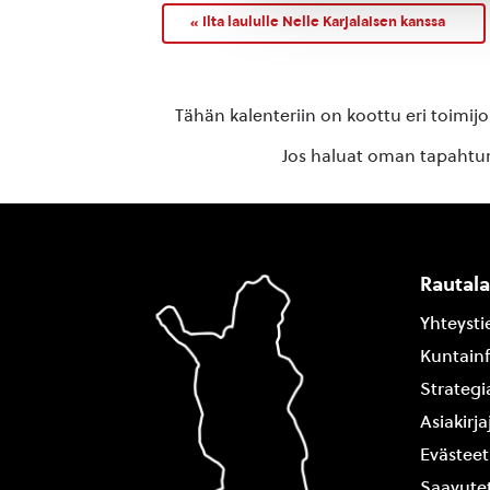
«
Ilta laululle Nelle Karjalaisen kanssa
Tähän kalenteriin on koottu eri toimij
Jos haluat oman tapahtuma
Rautal
Yhteysti
Kuntain
Strategi
Asiakirj
Evästeet
Saavutet