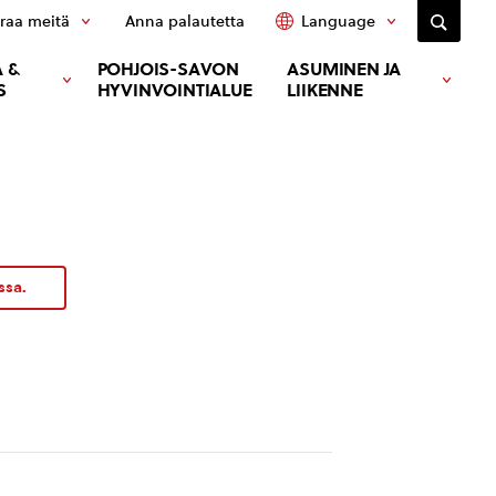
raa meitä
Anna palautetta
Language
 &
POHJOIS-SAVON
ASUMINEN JA
S
HYVINVOINTIALUE
LIIKENNE
ssa.