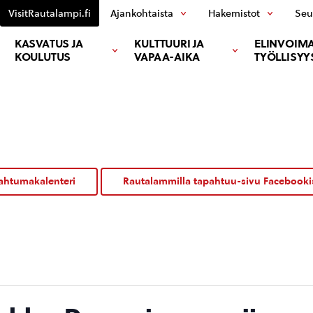
VisitRautalampi.fi
Ajankohtaista
Hakemistot
Seu
KASVATUS JA
KULTTUURI JA
ELINVOIMA
KOULUTUS
VAPAA-AIKA
TYÖLLISYY
ahtumakalenteri
Rautalammilla tapahtuu-sivu Facebooki