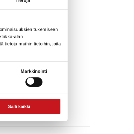
Tietoja
nteriin
 ominaisuuksien tukemiseen
tiikka-alan
ietoja muihin tietoihin, joita
Markkinointi
Salli kaikki