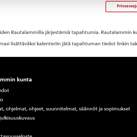
Prinsessoj
oiden Rautalammilla järjestämiä tapahtumia. Rautalammin kun
si lisättäväksi kalenteriin jätä tapahtuman tiedot linkin ta
ammin kunta
edot
fo
at, ohjelmat, ohjeet, suunnitelmat, säännöt ja sopimukset
ajulkisuuskuvaus
tavuusseloste