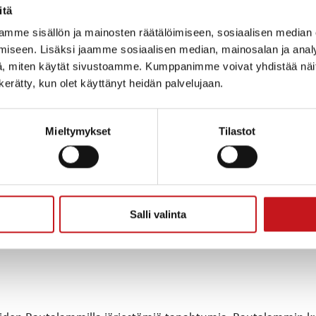
itä
mme sisällön ja mainosten räätälöimiseen, sosiaalisen median
TAPAHTUMAPAIKKA
iseen. Lisäksi jaamme sosiaalisen median, mainosalan ja analy
Rautalampi
, miten käytät sivustoamme. Kumppanimme voivat yhdistää näitä t
Rautalammintie 4
n kerätty, kun olet käyttänyt heidän palvelujaan.
Rautalampi
,
Pohjois-Savo
77700
Suomi
+ Google
Mieltymykset
Tilastot
Map
Salli valinta