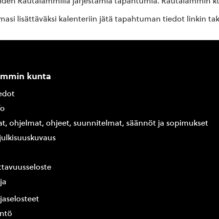
oiden Rautalammilla järjestämiä tapahtumia. Rautalammin kun
si lisättäväksi kalenteriin jätä tapahtuman tiedot linkin ta
ammin kunta
edot
fo
at, ohjelmat, ohjeet, suunnitelmat, säännöt ja sopimukset
ajulkisuuskuvaus
tavuusseloste
ja
jaselosteet
yntö