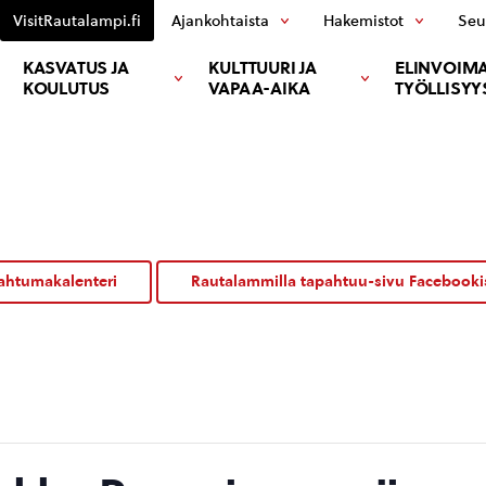
VisitRautalampi.fi
Ajankohtaista
Hakemistot
Seu
KASVATUS JA
KULTTUURI JA
ELINVOIMA
KOULUTUS
VAPAA-AIKA
TYÖLLISYY
ahtumakalenteri
Rautalammilla tapahtuu-sivu Facebooki