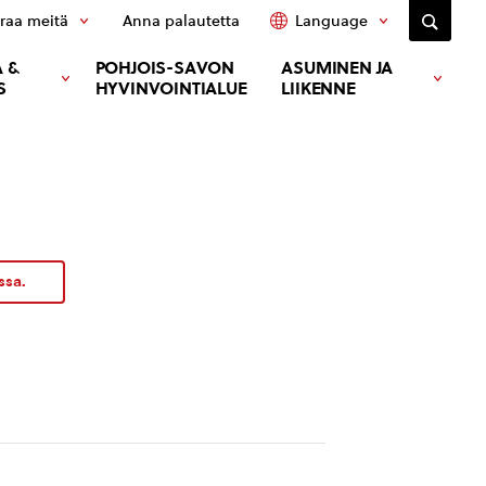
raa meitä
Anna palautetta
Language
 &
POHJOIS-SAVON
ASUMINEN JA
S
HYVINVOINTIALUE
LIIKENNE
ssa.