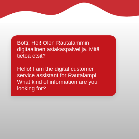
Rautalammin kunta
Yhteystiedot
Kuntainfo
Strategiat, ohjelmat, ohjeet, suunnitelmat, säännöt ja
sopimukset
Asiakirjajulkisuuskuvaus
Evästeet
Saavutettavuusseloste
Tietosuoja
Tietosuojaselosteet
Tietopyyntö
Päätöksenteko ja lähidemokratia
Päätökset, esityslistat & pöytäkirjat
Hallinto