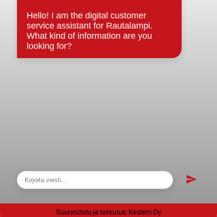
Evästeet
Saavutettavuusseloste
Tietosuoja
Tietosuojaselosteet
Tietopyyntö
Päätöksenteko ja lähidemokratia
Päätökset, esityslistat & pöytäkirjat
Hallinto
Kunnanhallitus
Kunnanvaltuusto
Lautakunnat