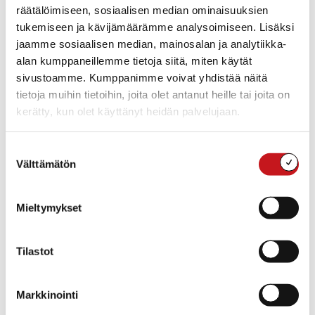
räätälöimiseen, sosiaalisen median ominaisuuksien
tukemiseen ja kävijämäärämme analysoimiseen. Lisäksi
jaamme sosiaalisen median, mainosalan ja analytiikka-
alan kumppaneillemme tietoja siitä, miten käytät
sivustoamme. Kumppanimme voivat yhdistää näitä
tietoja muihin tietoihin, joita olet antanut heille tai joita on
kerätty, kun olet käyttänyt heidän palvelujaan.
Suostumuksen
Välttämätön
valinta
TAPAHTUMAPAIKKA
Mieltymykset
Rautalampi
Rautalammintie 4
Rautalampi
,
Pohjois-Savo
77700
Suomi
+ Google Map
Tilastot
«
Teflon Brothers
Kunnanvaltuuston
Nuapurissa pe 24.3.2023
Markkinointi
kokous 4.4.2023 klo 18
»