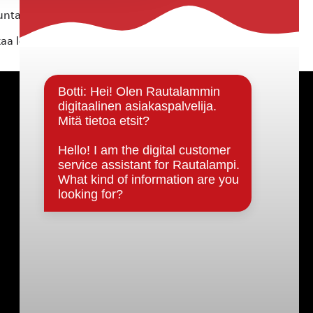
ta ei vastaa tietojen oikeellisuudesta.
kaa löytyvällä
lomakkeella
.
Päätöksenteko ja lähidemokratia
Päätökset, esityslistat & pöytäkirjat
Hallinto
Kunnanhallitus
Kunnanvaltuusto
Lautakunnat