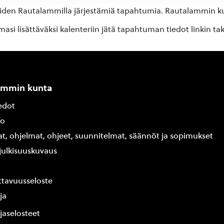
oiden Rautalammilla järjestämiä tapahtumia. Rautalammin kun
si lisättäväksi kalenteriin jätä tapahtuman tiedot linkin ta
ammin kunta
edot
fo
at, ohjelmat, ohjeet, suunnitelmat, säännöt ja sopimukset
ajulkisuuskuvaus
tavuusseloste
ja
jaselosteet