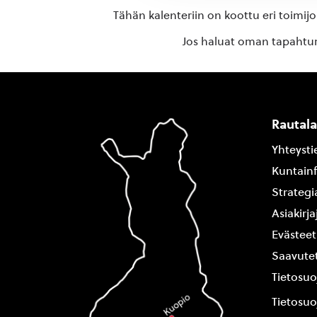
Tähän kalenteriin on koottu eri toimij
Jos haluat oman tapahtuma
Rautal
Yhteysti
Kuntain
Strategi
Asiakirj
Evästeet
Saavutet
Tietosuo
Tietosuo