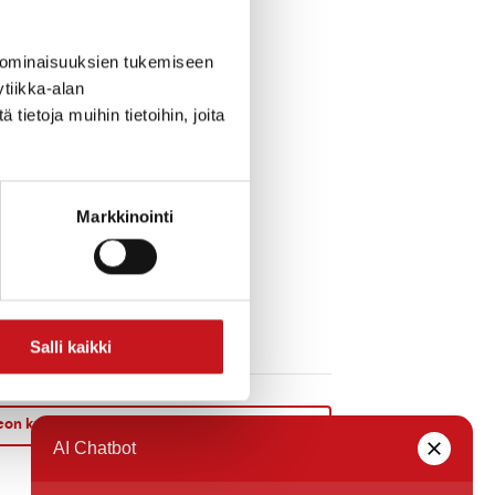
sa-Liisa Piironen.
 ominaisuuksien tukemiseen
tiikka-alan
ietoja muihin tietoihin, joita
Markkinointi
Salli kaikki
on kulttuuriluento: Rautalampilainen rock
»