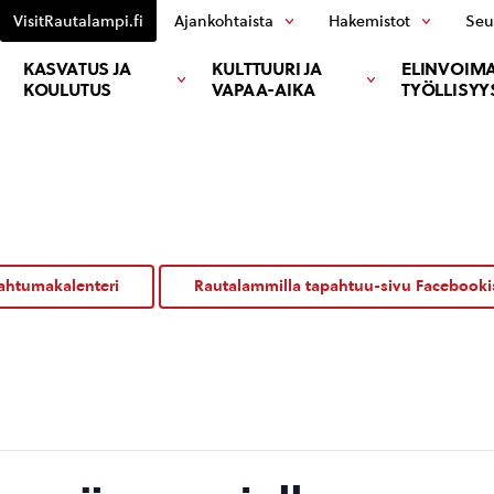
VisitRautalampi.fi
Ajankohtaista
Hakemistot
Seu
KASVATUS JA
KULTTUURI JA
ELINVOIMA
KOULUTUS
VAPAA-AIKA
TYÖLLISYY
ahtumakalenteri
Rautalammilla tapahtuu-sivu Facebooki