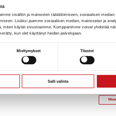
ttelua ja yhteislauluja. Mukana Teemu Sarkkinen ja Kai
itä
mme sisällön ja mainosten räätälöimiseen, sosiaalisen median
iseen. Lisäksi jaamme sosiaalisen median, mainosalan ja analy
, miten käytät sivustoamme. Kumppanimme voivat yhdistää näitä t
JÄRJESTÄJÄ
TAPAHTUMAPAIKKA
n kerätty, kun olet käyttänyt heidän palvelujaan.
Rautalammin seurakunta
Hankamäen maja
Hankamäentie 936
Rautalampi
,
77700
Suomi
Mieltymykset
Tilastot
+ Google Map
Näytä Tapahtumapaikka
kka:
WWW-sivusto
ia:
Salli valinta
Muse