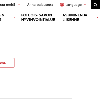
raa meitä
Anna palautetta
Language
 &
POHJOIS-SAVON
ASUMINEN JA
S
HYVINVOINTIALUE
LIIKENNE
ssa.