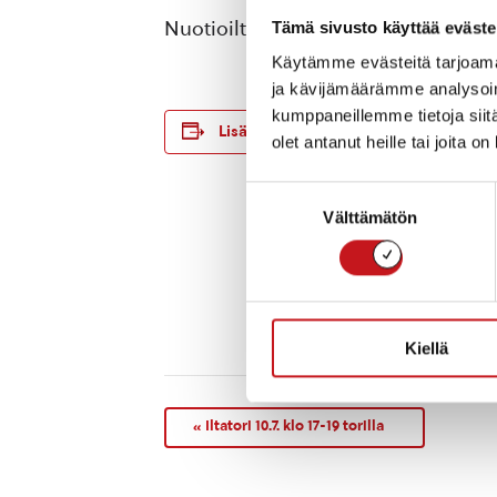
Nuotioilta; makkaran paistoa, kahvi
Tämä sivusto käyttää eväste
Käytämme evästeitä tarjoama
ja kävijämäärämme analysoim
kumppaneillemme tietoja siitä
TIEDOT
Lisää kalenteriin
olet antanut heille tai joita o
Päivämäärä:
to 10.7.2025
Suostumuksen
Aika:
Välttämätön
valinta
18:00 - 20:00
Tapahtumaluo
Musiikki
Tapahtuma tag
retki
Kiellä
«
Iltatori 10.7. klo 17-19 torilla