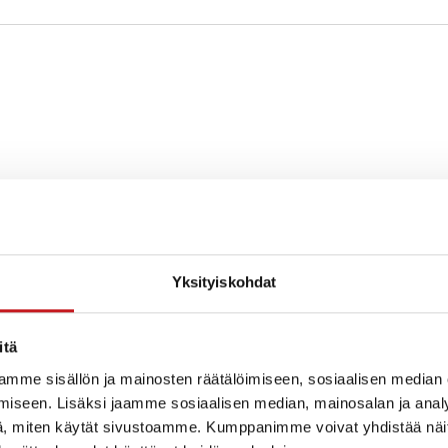
apaikka
Yksityiskohdat
itä
mme sisällön ja mainosten räätälöimiseen, sosiaalisen median
iseen. Lisäksi jaamme sosiaalisen median, mainosalan ja analy
, miten käytät sivustoamme. Kumppanimme voivat yhdistää näitä t