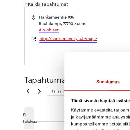
« Kaikki Tapahtumat
Osoite
Hankamäentie 936
Rautalampi
,
77700
Suomi
Ajo-ohjeet
WWW-
http://hankamaenkyla.fi/maja/
sivusto
Tapahtumat tässä tapahtum
Suostumus
Tuleva
Tänään
Valitse
Tämä sivusto käyttää eväste
päivä.
Käytämme evästeitä tarjoama
Ei
ja kävijämäärämme analysoim
Notice
tuloksia.
kumppaneillemme tietoja siitä