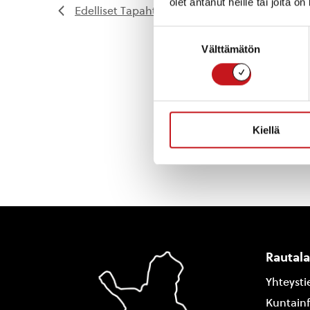
olet antanut heille tai joita o
Edelliset
Tapahtumat
Suostumuksen
Välttämätön
valinta
Kiellä
Rautal
Yhteysti
Kuntain