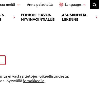
raa meitä
Anna palautetta
Language
 &
POHJOIS-SAVON
ASUMINEN JA
S
HYVINVOINTIALUE
LIIKENNE
ta ei vastaa tietojen oikeellisuudesta.
kaa löytyvällä
lomakkeella
.