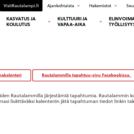
VisitRautalampi.fi
Ajankohtaista
Hakemistot
Seu
KASVATUS JA
KULTTUURI JA
ELINVOIMA
KOULUTUS
VAPAA-AIKA
TYÖLLISYY
akalenteri
Rautalammilla tapahtuu-sivu Facebookissa.
oiden Rautalammilla järjestämiä tapahtumia. Rautalammin kun
si lisättäväksi kalenteriin jätä tapahtuman tiedot linkin ta