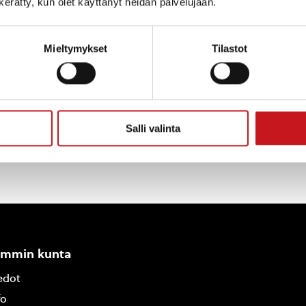
n kerätty, kun olet käyttänyt heidän palvelujaan.
Mieltymykset
Tilastot
Salli valinta
ammin kunta
edot
fo