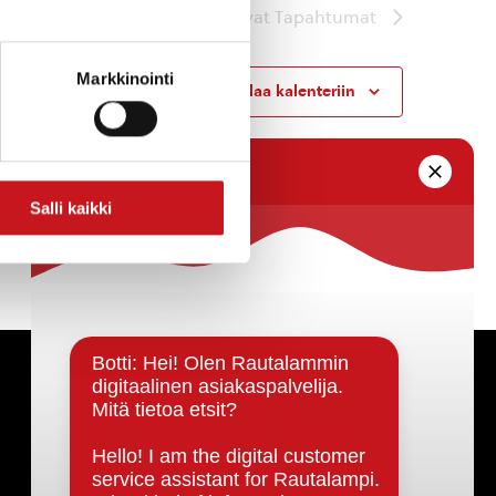
Seuraavat
Tapahtumat
Markkinointi
Tilaa kalenteriin
Salli kaikki
Päätöksenteko ja lähidemokratia
Päätökset, esityslistat & pöytäkirjat
Hallinto