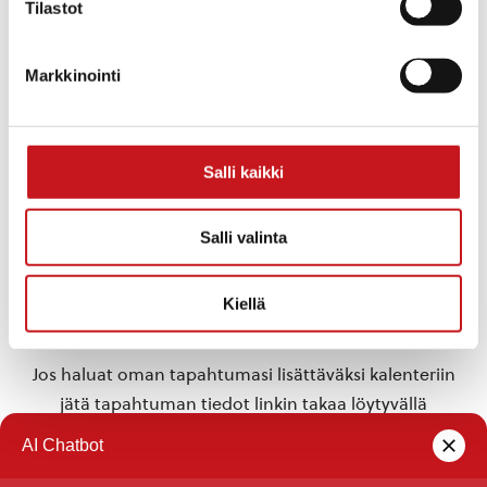
Tilastot
TAPAHTUMAPAIKKA
Rautalampi
Rautalammintie 4
Markkinointi
Rautalampi
,
Pohjois-Savo
77700
Suomi
+ Google Map
«
Ehtoon ja Mortonin
Törmälän kahvio ja
Salli kaikki
Pestuuiltamat 8.-9.9.2023
lounas Työväentalolla
»
Salli valinta
Tähän kalenteriin on koottu eri toimijoiden
Kiellä
Rautalammilla järjestämiä tapahtumia. Rautalammin
kunta ei vastaa tietojen oikeellisuudesta.
Jos haluat oman tapahtumasi lisättäväksi kalenteriin
jätä tapahtuman tiedot linkin takaa löytyvällä
lomakkeella
.