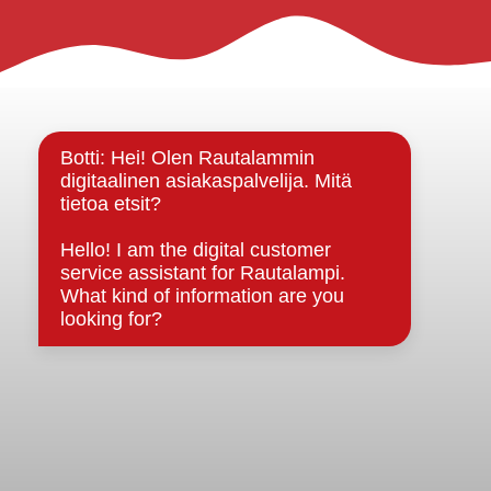
Rautalammin kunta
Yhteystiedot
Kuntainfo
Strategiat, ohjelmat, ohjeet, suunnitelmat, säännöt ja
sopimukset
Asiakirjajulkisuuskuvaus
Evästeet
Saavutettavuusseloste
Tietosuoja
Tietosuojaselosteet
Tietopyyntö
Päätöksenteko ja lähidemokratia
Päätökset, esityslistat & pöytäkirjat