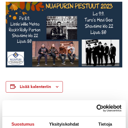
Lisää kalenteriin
TIEDOT
JÄRJESTÄJÄ
Ravintola Nuapuri
Päivämäärä:
Puhelin
Suostumus
Yksityiskohdat
Tietoja
pe 8.9.2023