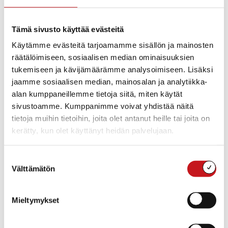
0400 601 889
Aika:
Sähköposti
22:00 - 00:00
info@nuapuri.fi
Tämä sivusto käyttää evästeitä
Tapahtumaluokat:
Siirry Järjestäjän
Musiikki
,
Muut tapahtumat
,
Käytämme evästeitä tarjoamamme sisällön ja mainosten
verkkosivuille
Pestuumarkkinat
räätälöimiseen, sosiaalisen median ominaisuuksien
Tapahtuma tagia:
tukemiseen ja kävijämäärämme analysoimiseen. Lisäksi
Nuapuri
jaamme sosiaalisen median, mainosalan ja analytiikka-
alan kumppaneillemme tietoja siitä, miten käytät
sivustoamme. Kumppanimme voivat yhdistää näitä
tietoja muihin tietoihin, joita olet antanut heille tai joita on
kerätty, kun olet käyttänyt heidän palvelujaan.
Suostumuksen
Välttämätön
valinta
Mieltymykset