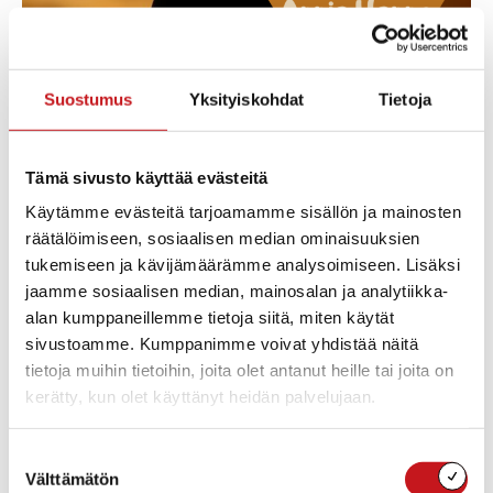
Suostumus
Yksityiskohdat
Tietoja
Tämä sivusto käyttää evästeitä
Käytämme evästeitä tarjoamamme sisällön ja mainosten
Keskustelun alustajana toimii Annie Henno. Anniella
räätälöimiseen, sosiaalisen median ominaisuuksien
on oma kohtaisia kokemuksia sekä narsismista ja
tukemiseen ja kävijämäärämme analysoimiseen. Lisäksi
läheisriippuvuudesta. Hän on myös toimittanut
jaamme sosiaalisen median, mainosalan ja analytiikka-
aiheesta kirjoja, mm. Kun kupla puhkeaa: narsismin
alan kumppaneillemme tietoja siitä, miten käytät
uhrit kertovat. Tervetuloa kuuntelemaan Annie
sivustoamme. Kumppanimme voivat yhdistää näitä
Hennoa ja keskustelemaan illan aiheista.
tietoja muihin tietoihin, joita olet antanut heille tai joita on
kerätty, kun olet käyttänyt heidän palvelujaan.
Suostumuksen
Lisää kalenteriin
Välttämätön
valinta