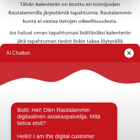
Tähän kalenteriin on koottu eri toimijoiden
Rautalammilla järjestämiä tapahtumia. Rautalammin
kunta ei vastaa tietojen oikeellisuudesta.
Jos haluat oman tapahtumasi lisättäväksi kalenteriin
jätä tapahtuman tiedot linkin takaa löytyvällä
lomakkeella
.
Rautalammin kunta
Yhteystiedot
Kuntainfo
Strategiat, ohjelmat, ohjeet, suunnitelmat, säännöt ja
sopimukset
Asiakirjajulkisuuskuvaus
Evästeet