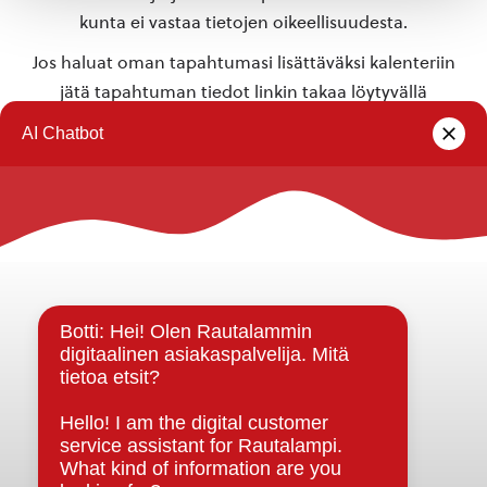
kunta ei vastaa tietojen oikeellisuudesta.
Jos haluat oman tapahtumasi lisättäväksi kalenteriin
jätä tapahtuman tiedot linkin takaa löytyvällä
lomakkeella
.
Rautalammin kunta
Yhteystiedot
Kuntainfo
Strategiat, ohjelmat, ohjeet, suunnitelmat, säännöt ja
sopimukset
Asiakirjajulkisuuskuvaus
Evästeet
Saavutettavuusseloste
Tietosuoja