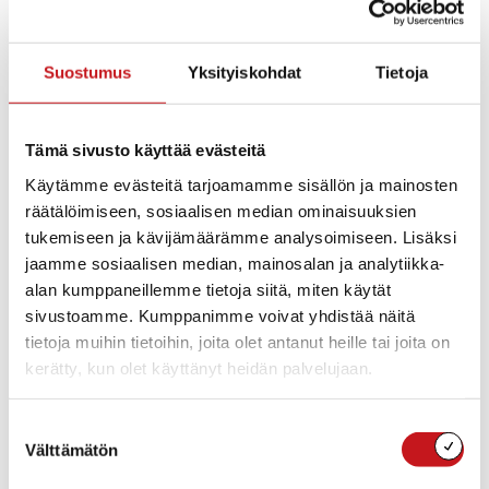
Suostumus
Yksityiskohdat
Tietoja
Tämä sivusto käyttää evästeitä
Tietotekniikalla ehostettu kirjailijan näköispatsas lukee
Käytämme evästeitä tarjoamamme sisällön ja mainosten
kirjaa Matti Rossin äänellä viikolla 12 kirjaston
räätälöimiseen, sosiaalisen median ominaisuuksien
aukioloaikoina.
tukemiseen ja kävijämäärämme analysoimiseen. Lisäksi
Avajaiset ma 20.3. klo 17.30.
jaamme sosiaalisen median, mainosalan ja analytiikka-
Kahvia ja pullaa.
alan kumppaneillemme tietoja siitä, miten käytät
sivustoamme. Kumppanimme voivat yhdistää näitä
tietoja muihin tietoihin, joita olet antanut heille tai joita on
kerätty, kun olet käyttänyt heidän palvelujaan.
Lisää kalenteriin
Suostumuksen
Välttämätön
valinta