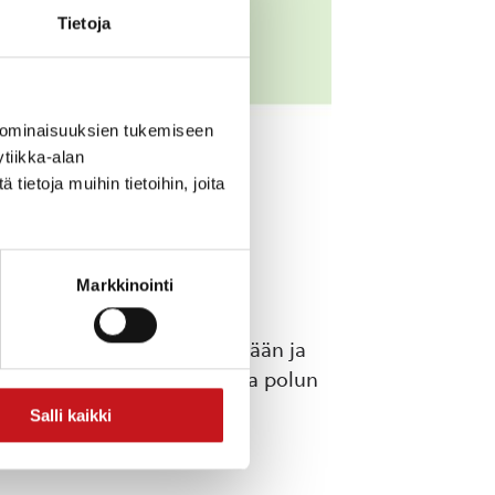
Tietoja
 ominaisuuksien tukemiseen
tiikka-alan
ietoja muihin tietoihin, joita
Markkinointi
ja -polut. Hankkeessa kerätään ja
ee kuunneltavaksi verkkoon ja polun
Salli kaikki