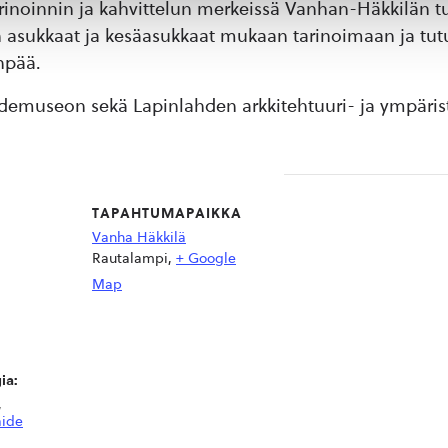
oinnin ja kahvittelun merkeissä Vanhan-Häkkilän tuva
un asukkaat ja kesäasukkaat mukaan tarinoimaan ja tu
npää.
demuseon sekä Lapinlahden arkkitehtuuri- ja ympäris
TAPAHTUMAPAIKKA
Vanha Häkkilä
Rautalampi
,
+ Google
Map
ia:
,
aide