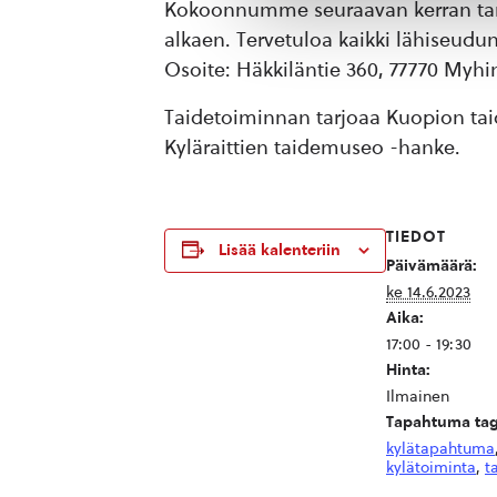
Kokoonnumme seuraavan kerran tarin
alkaen. Tervetuloa kaikki lähiseud
Osoite: Häkkiläntie 360, 77770 Myhi
Taidetoiminnan tarjoaa Kuopion tai
Kyläraittien taidemuseo -hanke.
TIEDOT
Lisää kalenteriin
Päivämäärä:
ke 14.6.2023
Aika:
17:00 - 19:30
Hinta:
Ilmainen
Tapahtuma tag
kylätapahtuma
kylätoiminta
,
t