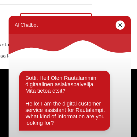
Kunnanvaltuuston kokous
»
ta ei vastaa tietojen oikeellisuudesta.
kaa löytyvällä
lomakkeella
.
Päätöksenteko ja lähidemokratia
Päätökset, esityslistat & pöytäkirjat
Hallinto
Kunnanhallitus
Kunnanvaltuusto