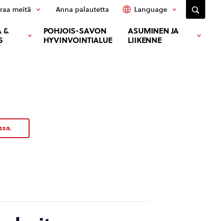
raa meitä
Anna palautetta
Language
 &
POHJOIS-SAVON
ASUMINEN JA
S
HYVINVOINTIALUE
LIIKENNE
ssa.