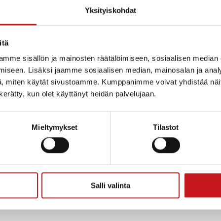
Yksityiskohdat
itä
mme sisällön ja mainosten räätälöimiseen, sosiaalisen median
iseen. Lisäksi jaamme sosiaalisen median, mainosalan ja analy
, miten käytät sivustoamme. Kumppanimme voivat yhdistää näitä t
n kerätty, kun olet käyttänyt heidän palvelujaan.
Mieltymykset
Tilastot
nna 2023 taidehanke, jonka aiheena ovat kylätarinat 
tetaan ja äänitetään niiden pohjalta kuunnelma. Se tul
sittämistä kyläjuhlassa.
Salli valinta
lee yhdessä kyläläisten kanssa kesän aikana.