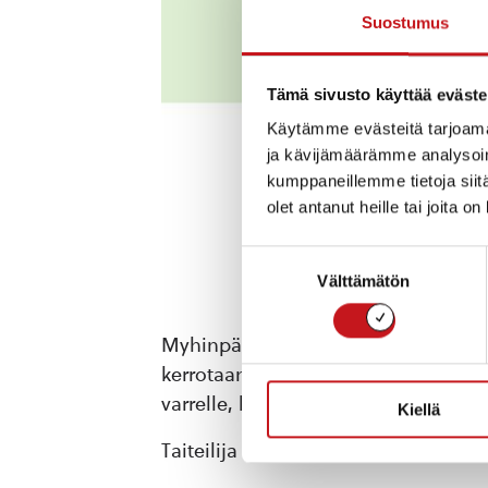
Suostumus
Tämä sivusto käyttää eväste
Käytämme evästeitä tarjoama
ja kävijämäärämme analysoim
kumppaneillemme tietoja siitä
olet antanut heille tai joita o
Suostumuksen
Välttämätön
valinta
Myhinpään seudulla toteutetaan vuo
kerrotaan tarinoita sekä käsikirjoi
varrelle, lisäksi on suunniteltu sen e
Kiellä
Taiteilija Katja Väänänen työskente