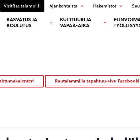
VisitRautalampi.fi
Ajankohtaista
Hakemistot
Seu
KASVATUS JA
KULTTUURI JA
ELINVOIMA
KOULUTUS
VAPAA-AIKA
TYÖLLISYY
ahtumakalenteri
Rautalammilla tapahtuu-sivu Facebooki