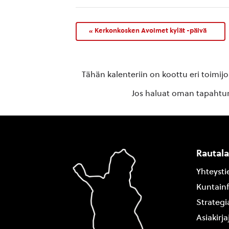
«
Kerkonkosken Avoimet kylät -päivä
Tähän kalenteriin on koottu eri toimij
Jos haluat oman tapahtuma
Rautal
Yhteysti
Kuntain
Strategi
Asiakirj