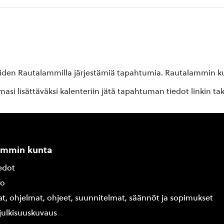
oiden Rautalammilla järjestämiä tapahtumia. Rautalammin kun
si lisättäväksi kalenteriin jätä tapahtuman tiedot linkin ta
ammin kunta
edot
fo
at, ohjelmat, ohjeet, suunnitelmat, säännöt ja sopimukset
ajulkisuuskuvaus