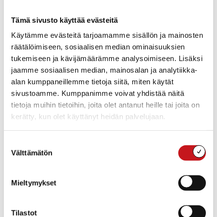
Tämä sivusto käyttää evästeitä
Käytämme evästeitä tarjoamamme sisällön ja mainosten
räätälöimiseen, sosiaalisen median ominaisuuksien
tukemiseen ja kävijämäärämme analysoimiseen. Lisäksi
jaamme sosiaalisen median, mainosalan ja analytiikka-
alan kumppaneillemme tietoja siitä, miten käytät
sivustoamme. Kumppanimme voivat yhdistää näitä
tietoja muihin tietoihin, joita olet antanut heille tai joita on
kerätty, kun olet käyttänyt heidän palvelujaan.
Lisää kalenteriin
Suostumuksen
Välttämätön
valinta
TIEDOT
JÄRJESTÄJÄ
Rautalammin
Päivämäärä:
Mieltymykset
Musiikinystävät ry
ke 3.12.2025
Sähköposti
Aika:
liipaak@gmail.co
Tilastot