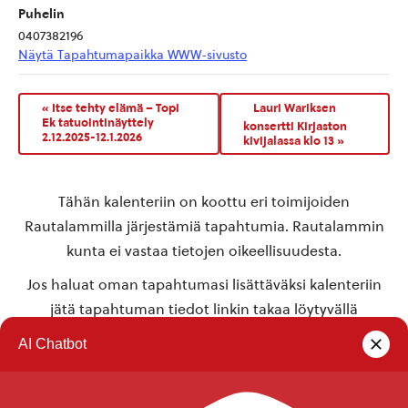
Puhelin
0407382196
Näytä Tapahtumapaikka WWW-sivusto
«
Itse tehty elämä – Topi
Lauri Wariksen
Ek tatuointinäyttely
konsertti Kirjaston
2.12.2025-12.1.2026
kivijalassa klo 13
»
Tähän kalenteriin on koottu eri toimijoiden
Rautalammilla järjestämiä tapahtumia. Rautalammin
kunta ei vastaa tietojen oikeellisuudesta.
Jos haluat oman tapahtumasi lisättäväksi kalenteriin
jätä tapahtuman tiedot linkin takaa löytyvällä
lomakkeella
.