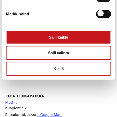
18:00 - 19:00
Siirry Järjestäjän
Tapahtumaluokka:
verkkosivuille
Musiikki
Markkinointi
Salli kaikki
Salli valinta
Kiellä
TAPAHTUMAPAIKKA
Mattila
Kuopiontie 2
Rautalampi
,
77700
+ Google Map