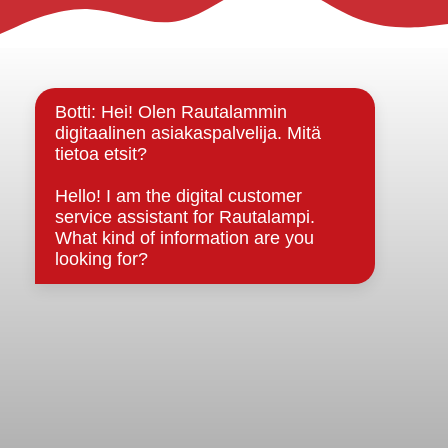
Rautalammin kunta
Yhteystiedot
Kuntainfo
Strategiat, ohjelmat, ohjeet, suunnitelmat, säännöt ja
sopimukset
Asiakirjajulkisuuskuvaus
Evästeet
Saavutettavuusseloste
Tietosuoja
Tietosuojaselosteet
Tietopyyntö
Päätöksenteko ja lähidemokratia
Päätökset, esityslistat & pöytäkirjat
Hallinto