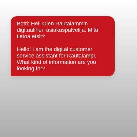
Yhteystiedot
Kuntainfo
Strategiat, ohjelmat, ohjeet, suunnitelmat, säännöt ja
sopimukset
Asiakirjajulkisuuskuvaus
Evästeet
Saavutettavuusseloste
Tietosuoja
Tietosuojaselosteet
Tietopyyntö
Päätöksenteko ja lähidemokratia
Päätökset, esityslistat & pöytäkirjat
Hallinto
Kunnanhallitus
Kunnanvaltuusto