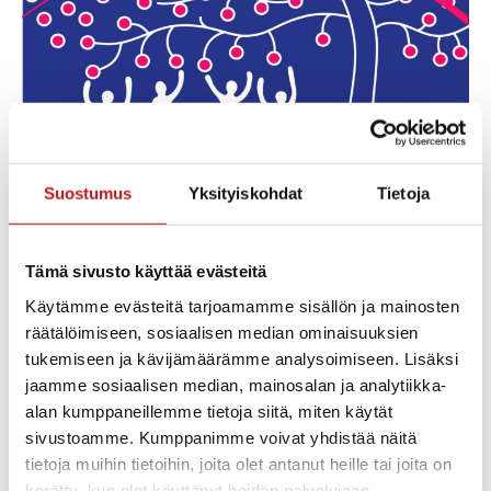
Suostumus
Yksityiskohdat
Tietoja
Lauri Wariksen konsertti kirjaston Kivijalassa on osa
valtakunnallista Kehitysvammaisten teemaviikon
ohjelmaa 1.-7.12.2025.
Tämä sivusto käyttää evästeitä
Käytämme evästeitä tarjoamamme sisällön ja mainosten
“Ihminen voi hyvin, kun hän saa elää omaa elämää.”
räätälöimiseen, sosiaalisen median ominaisuuksien
Tervetuloa mukaan viettämään teemaviikkoa!
tukemiseen ja kävijämäärämme analysoimiseen. Lisäksi
jaamme sosiaalisen median, mainosalan ja analytiikka-
Lue lisää teemaviikosta
Kehitysvammaisten ihmisten
alan kumppaneillemme tietoja siitä, miten käytät
teemaviikko 1.–7.12. | Tukiliitto
sivustoamme. Kumppanimme voivat yhdistää näitä
tietoja muihin tietoihin, joita olet antanut heille tai joita on
kerätty, kun olet käyttänyt heidän palvelujaan.