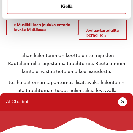
TAPAHTUMAPAIKKA
Kiellä
Rautalammin kirjaston Kivijalka
«
Musiikillinen joulukalenterin
luukku Mattilassa
Jouluaskarteluilta
perheille
»
Tähän kalenteriin on koottu eri toimijoiden
Rautalammilla järjestämiä tapahtumia. Rautalammin
kunta ei vastaa tietojen oikeellisuudesta.
Jos haluat oman tapahtumasi lisättäväksi kalenteriin
jätä tapahtuman tiedot linkin takaa löytyvällä
lomakkeella
.
Rautalammin kunta