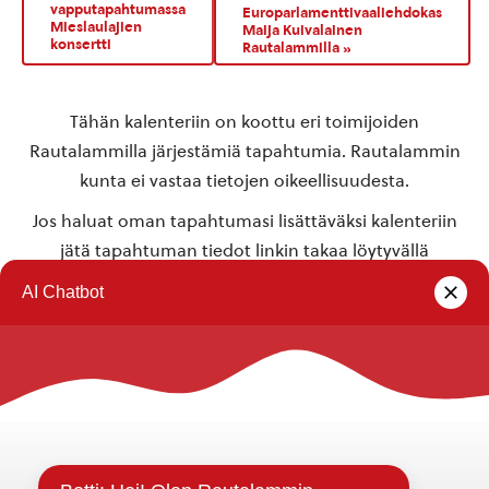
vapputapahtumassa
Europarlamenttivaaliehdokas
Mieslaulajien
Maija Kuivalainen
konsertti
Rautalammilla
»
Tähän kalenteriin on koottu eri toimijoiden
Rautalammilla järjestämiä tapahtumia. Rautalammin
kunta ei vastaa tietojen oikeellisuudesta.
Jos haluat oman tapahtumasi lisättäväksi kalenteriin
jätä tapahtuman tiedot linkin takaa löytyvällä
lomakkeella
.
Rautalammin kunta
Yhteystiedot
Kuntainfo
Strategiat, ohjelmat, ohjeet, suunnitelmat, säännöt ja