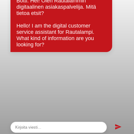
sopimukset
Asiakirjajulkisuuskuvaus
Evästeet
Saavutettavuusseloste
Tietosuoja
Tietosuojaselosteet
Tietopyyntö
Päätöksenteko ja lähidemokratia
Päätökset, esityslistat & pöytäkirjat
Hallinto
Kunnanhallitus
Kunnanvaltuusto
Lautakunnat