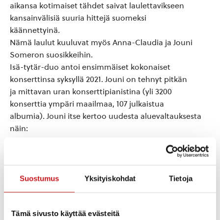
aikansa kotimaiset tähdet saivat laulettavikseen
kansainvälisiä suuria hittejä suomeksi
käännettyinä.
Nämä laulut kuuluvat myös Anna-Claudia ja Jouni
Someron suosikkeihin.
Isä-tytär-duo antoi ensimmäiset kokonaiset
konserttinsa syksyllä 2021. Jouni on tehnyt pitkän
ja mittavan uran konserttipianistina (yli 3200
konserttia ympäri maailmaa, 107 julkaistua
albumia). Jouni itse kertoo uudesta aluevaltauksesta
näin:
”Olen tehnyt yhteistyötä lukuisten laulajien kanssa,
tunnettujen oopperalaulajien, mutta
myös muutaman viihdetaiteilijan kanssa. Pianon
ääressä olen monesti ajatellut, että tuon
Suostumus
Yksityiskohdat
Tietoja
laulun haluaisin laulaa enkä vain soittaa. Opiskelin
nuorena myös laulua, joten tiedän ajan
Tämä sivusto käyttää evästeitä
olevan nyt kypsä kokeilla näitä siipiä,” Jouni kertoo.