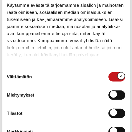
Hän on tullut tunnetuksi myös
Käytämme evästeitä tarjoamamme sisällön ja mainosten
sanavalmiina ja hyvän huumorin omaavana
räätälöimiseen, sosiaalisen median ominaisuuksien
juontajana, joten hän kertoilee konsertissa
tukemiseen ja kävijämäärämme analysoimiseen. Lisäksi
valituista kappaleista.
jaamme sosiaalisen median, mainosalan ja analytiikka-
Supermusikaalinen Anna-Claudia Somero on
alan kumppaneillemme tietoja siitä, miten käytät
sivustoamme. Kumppanimme voivat yhdistää näitä
muusikkoperheen kasvatti ja elänyt koko
tietoja muihin tietoihin, joita olet antanut heille tai joita on
elämänsä musiikin, esiintymislavojen ja kiertue-
kerätty, kun olet käyttänyt heidän palvelujaan.
elämän parissa. Hän aloitti
musiikinopiskelun ja esiintymisen jo lapsena ja on
ottanut oppia isänsä esiintyessä mm.
Suostumuksen
Välttämätön
useiden maan ykköslaulajien kanssa. Anna-Claudia sai
valinta
musiikkiopiston päättötodistuksen
pääaineenaan huilu, mutta laulaminen on aina ollut
Mieltymykset
eniten lähellä hänen sydäntään. Oman
elämän haasteet ja vaikeat kokemukset ovat tuoneet
Tilastot
hänen lauluunsa syvyyttä ja hänen
synnynnäinen lavakarismansa, kaunisvärinen äänensä
sekä live-tulkintansa keräävät
Markkinointi