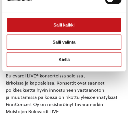
jatkuvasti kiitosta konserteissa ympäri Suomen. Anna-
Claudian ensimäinen oma albumi
”Muistojen Bulevardi” julkaistiin toukokuussa ja se on
Salli kaikki
kuunneltavissa kaikilla digialustoilla.
Molemmat taiteilijat kokevat myös hengellisen
musiikin läheiseksi. Ohjelmaan on otettu myös
Salli valinta
tuttuja hengellisiä lauluja kuten Päivä vain, Herra
kädelläsi, Vanhavirsi Taalainmaalta ja
Kiellä
Suojelusenkeli.
Anna-Claudia ja Jouni ovat esiintyneet Muistojen
Bulevardi LIVE® konserteissa saleissa ,
kirkoissa ja kappaleissa. Konsertit ovat saaneet
poikkeuksetta hyvin innostuneen vastaanoton
ja muutamissa paikoissa on rikottu yleisöennätyksiä!
FinnConcert Oy on rekisteröinyt tavaramerkin
Muistojen Bulevardi LIVE