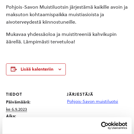
Pohjois-Savon Muistiluotsin järjestämä kaikille avoin ja
maksuton kohtaamispaikka muistiasioista ja
aivoterveydestä kiinnostuneille.
Mukavaa yhdessäoloa ja muistitreeniä kahvikupin
äärellä. Lämpimästi tervetuloa!
Lisää kalenteriin
TIEDOT
JÄRJESTÄJÄ
Pohjois-Savon muistiluotsi
Päivämäärä:
ke 6.9.2023
Aika:
11:00 - 12:30
Hinta: