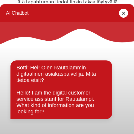
jätä tapahtuman tiedot linkin takaa löytyvällä
lomakkeella
.
Rautalammin kunta
Yhteystiedot
Kuntainfo
Strategiat, ohjelmat, ohjeet, suunnitelmat, säännöt ja
sopimukset
Asiakirjajulkisuuskuvaus
Evästeet
Saavutettavuusseloste
Tietosuoja
Tietosuojaselosteet
Tietopyyntö