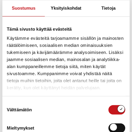
Ilmainen
Suostumus
Yksityiskohdat
Tietoja
Tapahtumaluokat:
Hyvinvointi
,
Muut
tapahtumat
Tämä sivusto käyttää evästeitä
Kotisivu:
https://www.psmuisti.fi/kal
Käytämme evästeitä tarjoamamme sisällön ja mainosten
enteri.html?
räätälöimiseen, sosiaalisen median ominaisuuksien
start_date=1.9.2023&end_d
ate=&categoryIdAdvanced
tukemiseen ja kävijämäärämme analysoimiseen. Lisäksi
=4701&searchType=advanc
jaamme sosiaalisen median, mainosalan ja analytiikka-
edSearch
alan kumppaneillemme tietoja siitä, miten käytät
sivustoamme. Kumppanimme voivat yhdistää näitä
tietoja muihin tietoihin, joita olet antanut heille tai joita on
kerätty, kun olet käyttänyt heidän palvelujaan.
Suostumuksen
Välttämätön
valinta
Mieltymykset