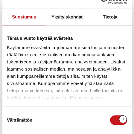
Oili Marski
on Rautalammilla, Korholan kartanossa
asuva taidemaalari. Hän on toiminut
Suostumus
Yksityiskohdat
Tietoja
ammattitaiteilijana vuodesta 1984 ja työskentelee
edelleen Korholan ateljeessaan. Marskin teoksia on
nähtävillä mm. Rautalammin Osuuspankissa, Kuopion
Tämä sivusto käyttää evästeitä
kaupunginkirjastolla, Ars Libera – Kuopion
Käytämme evästeitä tarjoamamme sisällön ja mainosten
kuvataiteilijat ry -sivuilla sekä Kuopion
räätälöimiseen, sosiaalisen median ominaisuuksien
taidelainaamossa. Hänen töissään maalauksellisuus ja
tukemiseen ja kävijämäärämme analysoimiseen. Lisäksi
elämän läsnäolo kulkevat käsi kädessä.
jaamme sosiaalisen median, mainosalan ja analytiikka-
Avajaiset ma 3.11.2025 klo 17, kirjaston näyttelytila.
alan kumppaneillemme tietoja siitä, miten käytät
sivustoamme. Kumppanimme voivat yhdistää näitä
tietoja muihin tietoihin, joita olet antanut heille tai joita on
kerätty, kun olet käyttänyt heidän palvelujaan.
Lisää kalenteriin
Suostumuksen
Välttämätön
valinta
TIEDOT
JÄRJESTÄJÄ