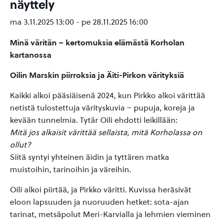
näyttely
ma 3.11.2025 13:00
-
pe 28.11.2025 16:00
Minä väritän – kertomuksia elämästä Korholan
kartanossa
Oilin Marskin piirroksia ja Äiti-Pirkon värityksiä
Kaikki alkoi pääsiäisenä 2024, kun Pirkko alkoi värittää
netistä tulostettuja värityskuvia – pupuja, koreja ja
kevään tunnelmia. Tytär Oili ehdotti leikillään:
Mitä jos alkaisit värittää sellaista, mitä Korholassa on
ollut?
Siitä syntyi yhteinen äidin ja tyttären matka
muistoihin, tarinoihin ja väreihin.
Oili alkoi piirtää, ja Pirkko väritti. Kuvissa heräsivät
eloon lapsuuden ja nuoruuden hetket: sota-ajan
tarinat, metsäpolut Meri-Karvialla ja lehmien vieminen