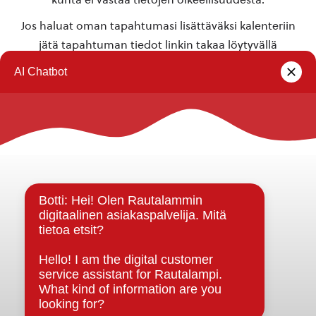
Jos haluat oman tapahtumasi lisättäväksi kalenteriin
jätä tapahtuman tiedot linkin takaa löytyvällä
lomakkeella
.
Rautalammin kunta
Yhteystiedot
Kuntainfo
Strategiat, ohjelmat, ohjeet, suunnitelmat, säännöt ja
sopimukset
Asiakirjajulkisuuskuvaus
Evästeet
Saavutettavuusseloste
Tietosuoja