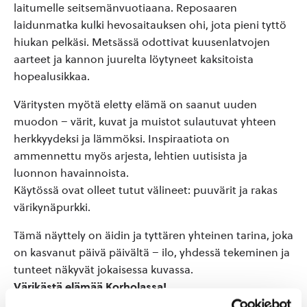
laitumelle seitsemänvuotiaana. Reposaaren
laidunmatka kulki hevosaitauksen ohi, jota pieni tyttö
hiukan pelkäsi. Metsässä odottivat kuusenlatvojen
aarteet ja kannon juurelta löytyneet kaksitoista
hopealusikkaa.
Väritysten myötä eletty elämä on saanut uuden
muodon – värit, kuvat ja muistot sulautuvat yhteen
herkkyydeksi ja lämmöksi. Inspiraatiota on
ammennettu myös arjesta, lehtien uutisista ja
luonnon havainnoista.
Käytössä ovat olleet tutut välineet: puuvärit ja rakas
värikynäpurkki.
Tämä näyttely on äidin ja tyttären yhteinen tarina, joka
on kasvanut päivä päivältä – ilo, yhdessä tekeminen ja
tunteet näkyvät jokaisessa kuvassa.
Värikästä elämää Korholassa!