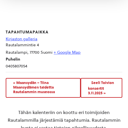
TAPAHTUMAPAIKKA
Kirjaston galleria
Rautalammintie 4
Rautalampi
,
77700
Suomi
+ Google Map
Puhelin
0405807054
«
Maansydän – Tiina
Seeli Toivion
Maansydämen taidetta
konsertit
Rautalammin museossa
3.11.2025
»
Tähän kalenteriin on koottu eri toimijoiden
Rautalammilla järjestämiä tapahtumia. Rautalammin
kunta ei vastaa tietojen oikeellisuudesta.