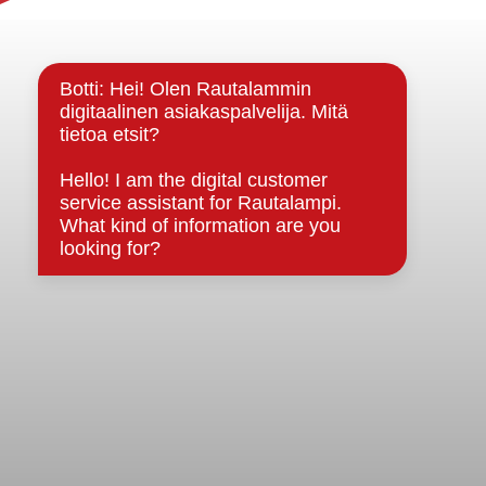
Yhteystiedot
Kuntainfo
Strategiat, ohjelmat, ohjeet, suunnitelmat, säännöt ja
sopimukset
Asiakirjajulkisuuskuvaus
Evästeet
Saavutettavuusseloste
Tietosuoja
Tietosuojaselosteet
Tietopyyntö
Päätöksenteko ja lähidemokratia
Päätökset, esityslistat & pöytäkirjat
Hallinto
Kunnanhallitus