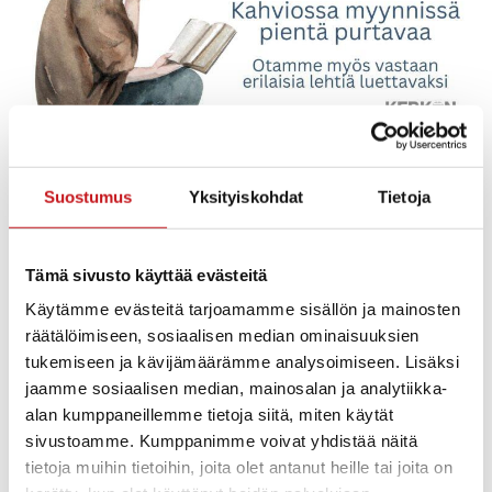
Lehtikahvila Seuralassa keskiviikkoisin 18.3.-29.4. klo 17
Suostumus
Yksityiskohdat
Tietoja
– 19
Tervetuloa lukemaan lehtiä kahvikupposen äärellä tai
Tämä sivusto käyttää evästeitä
vaikka vaan tapaamaan tuttavia. Kerkonkosken
Käytämme evästeitä tarjoamamme sisällön ja mainosten
koululaisten tekemiä vanhoja lehtiä myös luettavissa.
räätälöimiseen, sosiaalisen median ominaisuuksien
Kahviossa myynnissä pientä purtavaa.
tukemiseen ja kävijämäärämme analysoimiseen. Lisäksi
Järjestäjä Kerkonkosken Ketterä
jaamme sosiaalisen median, mainosalan ja analytiikka-
alan kumppaneillemme tietoja siitä, miten käytät
Tervetula mukaan oman aikataulun mukaan!
sivustoamme. Kumppanimme voivat yhdistää näitä
tietoja muihin tietoihin, joita olet antanut heille tai joita on