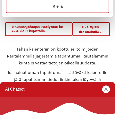
Kiellä
TAPAHTUMAPAIKKA
Kerkonkosken Seurala
«
Kunnanjohtajan kyselytunti ke
Huoltajien
22.4. klo 12 kirjastolla
ilta nuokulla
»
Tähän kalenteriin on koottu eri toimijoiden
Rautalammilla järjestämiä tapahtumia. Rautalammin
kunta ei vastaa tietojen oikeellisuudesta.
Jos haluat oman tapahtumasi lisättäväksi kalenteriin
jätä tapahtuman tiedot linkin takaa löytyvällä
lomakkeella
.
Rautalammin kunta