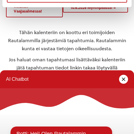
kylät strategiailta
luovat kylät strategiailta
8.6.2026
10.6.2026 Myhinpäässä!
»
Vaajasalmessa!
Tähän kalenteriin on koottu eri toimijoiden
Rautalammilla järjestämiä tapahtumia. Rautalammin
kunta ei vastaa tietojen oikeellisuudesta.
Jos haluat oman tapahtumasi lisättäväksi kalenteriin
jätä tapahtuman tiedot linkin takaa löytyvällä
lomakkeella
.
Rautalammin kunta
Yhteystiedot
Kuntainfo
Strategiat, ohjelmat, ohjeet, suunnitelmat, säännöt ja