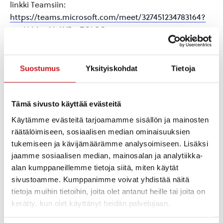
linkki Teamsiin:
https://teams.microsoft.com/meet/327451234783164?
p=xj6AAeqVzAVBmTOLSO
Suostumus
Yksityiskohdat
Tietoja
Lisää kalenteriin
Tämä sivusto käyttää evästeitä
TIEDOT
JÄRJESTÄJÄT
Käytämme evästeitä tarjoamamme sisällön ja mainosten
Savo-Karjalan
Päivämäärä:
räätälöimiseen, sosiaalisen median ominaisuuksien
vesiensuojeluyhdistys
tiistai 9.6.2026
tukemiseen ja kävijämäärämme analysoimiseen. Lisäksi
MTK Rautalampi
Aika:
Rautalampijärven
jaamme sosiaalisen median, mainosalan ja analytiikka-
suojeluyhdistys
18:00 - 20:00
alan kumppaneillemme tietoja siitä, miten käytät
Tapahtumaluokat:
sivustoamme. Kumppanimme voivat yhdistää näitä
keskustelu
,
Yhdistykset
tietoja muihin tietoihin, joita olet antanut heille tai joita on
Tapahtuma tagia:
kerätty, kun olet käyttänyt heidän palvelujaan.
hanke
,
valuma-
aluesuunnitelma
,