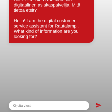
sopimukset
Asiakirjajulkisuuskuvaus
Evästeet
Saavutettavuusseloste
Tietosuoja
Tietosuojaselosteet
Tietopyyntö
Päätöksenteko ja lähidemokratia
Päätökset, esityslistat & pöytäkirjat
Hallinto
Kunnanhallitus
Kunnanvaltuusto
Lautakunnat