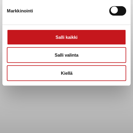
Yhteystiedot
Markkinointi
Kuntainfo
Strategiat, ohjelmat, ohjeet, suunnitelmat, säännöt ja
sopimukset
Asiakirjajulkisuuskuvaus
Salli kaikki
Evästeet
Saavutettavuusseloste
Salli valinta
Tietosuoja
Kiellä
Tietosuojaselosteet
Tietopyyntö
Päätöksenteko ja lähidemokratia
Päätökset, esityslistat & pöytäkirjat
Hallinto
Kunnanhallitus
Kunnanvaltuusto