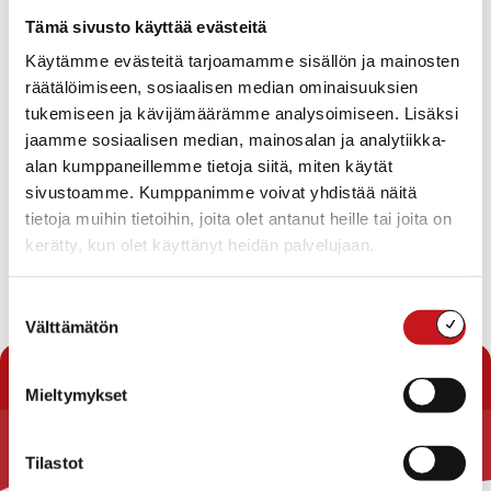
Tapahtumat
Tämä sivusto käyttää evästeitä
Ei tuloksia.
Käytämme evästeitä tarjoamamme sisällön ja mainosten
Notice
räätälöimiseen, sosiaalisen median ominaisuuksien
Tapahtuma
Ta
Tuleva
tukemiseen ja kävijämäärämme analysoimiseen. Lisäksi
Etsi
Lista
Etsi
Show
jaamme sosiaalisen median, mainosalan ja analytiikka-
Vie
Valitse
Filters
päivä.
alan kumppaneillemme tietoja siitä, miten käytät
aja
Nav
Tänään
Seuraavat
sivustoamme. Kumppanimme voivat yhdistää näitä
Tapahtumat
Edelliset
Näkymät
Tapahtu
tietoja muihin tietoihin, joita olet antanut heille tai joita on
navigointi
kerätty, kun olet käyttänyt heidän palvelujaan.
Tilaa kalenteriin
Suostumuksen
Välttämätön
valinta
Mieltymykset
Tilastot
Rautalammin kunta