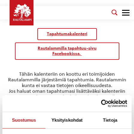
Tapahtumakalenteri
Rautalammilla tapahtuu-sivu
Facebookissa.
Tähän kalenteriin on koottu eri toimijoiden
Rautalammilla järjestämiä tapahtumia. Rautalammin
kunta ei vastaa tietojen oikeellisuudesta.
Jos haluat oman tapahtumasi lisättäväksi kalenteriin
jätä tapahtuman tiedot linkin takaa löytyvällä
lomakkeella
.
valuma-aluesuunnitelma
Suostumus
Yksityiskohdat
Tietoja
Tapahtumat
valuma-aluesuunnitelma