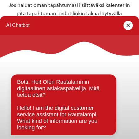
Jos haluat oman tapahtumasi lisättäväksi kalenteriin
jätä tapahtuman tiedot linkin takaa löytyvällä
lomakkeella
.
Rautalammin kunta
Yhteystiedot
Kuntainfo
Strategiat, ohjelmat, ohjeet, suunnitelmat, säännöt ja
sopimukset
Asiakirjajulkisuuskuvaus
Evästeet
Saavutettavuusseloste
Tietosuoja
Tietosuojaselosteet