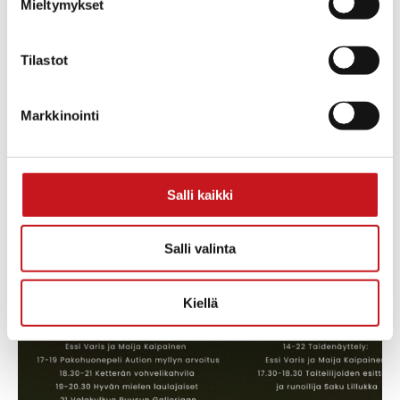
Katso
Mieltymykset
lisätiedot:
https://visitkerkonkoski.fi/ajankohtaista/kerko
venetsialaiset-2023
Tilastot
Markkinointi
Salli kaikki
Salli valinta
Kiellä