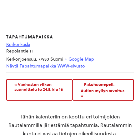
TAPAHTUMAPAIKKA
Kerkonkoski
Repolantie 11
Kerkonjoensuu
,
77930
Suomi
+ Google Map
Näytä Tapahtumapaikka WWW-sivusto
«
Vanhusten viikon
Pakohuonepeli:
suunnittelu to 24.8. klo 16
Aution myllyn arvoitus
»
Tähän kalenteriin on koottu eri toimijoiden
Rautalammilla järjestämiä tapahtumia. Rautalammin
kunta ei vastaa tietojen oikeellisuudesta.