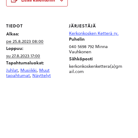
Lisää kalenteriin
TIEDOT
JÄRJESTÄJÄ
Kerkonkosken Ketterä ry.
Alkaa:
Puhelin
pe 25.8.2023 08:00
040 5698 792 Minna
Loppuu:
Vauhkonen
su 27.8.2023 17:00
Sähköposti
Tapahtumaluokat:
kerkonkoskenkettera(a)gm
Juhlat
,
Musiikki
,
Muut
ail.com
tapahtumat
,
Näyttelyt