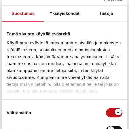
Risteily M/S Linnea
Lähtö klo 12 Häyrylänranta-Kivisalmi-Kiesimä-Kerkonkosk
Suostumus
Yksityiskohdat
Tietoja
Kyytiin voi lähteä mistä satamasta haluaa
KYLÄKAUPPA
Tämä sivusto käyttää evästeitä
KOSKEN PUOTIPIIKA avoinna
Käytämme evästeitä tarjoamamme sisällön ja mainosten
PE-LA 9-19 | SU 9-15
räätälöimiseen, sosiaalisen median ominaisuuksien
tukemiseen ja kävijämäärämme analysoimiseen. Lisäksi
ANNA WILDROSEN
jaamme sosiaalisen median, mainosalan ja analytiikka-
RUUSUN GALLERIA avoinna
alan kumppaneillemme tietoja siitä, miten käytät
PE 14-00 | LA 14-00 | SU 14-18
sivustoamme. Kumppanimme voivat yhdistää näitä
tietoja muihin tietoihin, joita olet antanut heille tai joita on
Huom.! Olet tervetullut vierailemaan Sahlbergin Hannun 
kerätty, kun olet käyttänyt heidän palvelujaan.
lauantaina klo 12->
Hannun piha on oikea konemiesten paratiisi: nähtävillä 
Suostumuksen
entisöityjä traktoreita, Pappa Tuntureita, moottorisahoja 
Välttämätön
valinta
vanhoja maatalouskoneita. Osoite: Kerkonkoskentie 1712