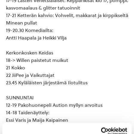
17-19 Lasten Venetsialaiset: Kepparikisat klo 17, pomppuli
kasvomaalaus & glitter tatuoinnit
17-21 Ketterän kahvio: Vohvelit, makkarat ja kirppikseltä t
Minean pullat
19-20.30 Komediailta:
Antti Haapala ja Heikki Vilja
Kerkonkosken Keidas
18-> Willen paistetut muikut
21 Kokko
22 JiiPee ja Vaikuttajat
23.45 Kyläläisten järjestämä Ilotulitus
SUNNUNTAI
12-19 Pakohuonepeli Aution myllyn arvoitus
14-18 Taidenäyttely:
Essi Varis ja Maija Kaipainen