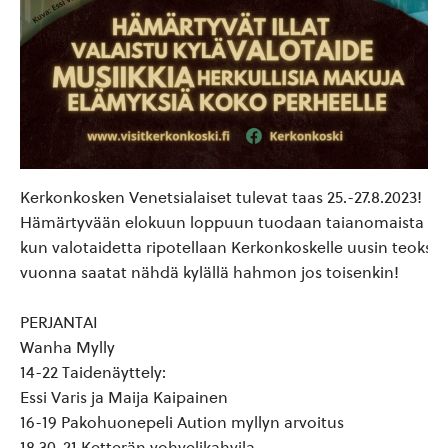
Kerkonkosken Venetsialaiset tulevat taas 25.-27.8.2023!
Hämärtyvään elokuun loppuun tuodaan taianomaista pilk
kun valotaidetta ripotellaan Kerkonkoskelle uusin teoksin
vuonna saatat nähdä kylällä hahmon jos toisenkin!
PERJANTAI
Wanha Mylly
14-22 Taidenäyttely:
Essi Varis ja Maija Kaipainen
16-19 Pakohuonepeli Aution myllyn arvoitus
18.30-21 Ketterän vohvelikahvila