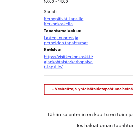
10:00 - 14:00
Sarjat:
Kerhopäivät Lapsille
Kerkonkoskella
Tapahtumaluokka:
Lasten, nuorten ja
perheiden tapahtumat
Kotisivu:
https://visitkerkonkoski.fi/
ajankohtaista/kerhopaiva
t-lapsille/
«
Vesireittejä-yhteisötaidetapahtuma hein
Tähän kalenteriin on koottu eri toimij
Jos haluat oman tapahtuma