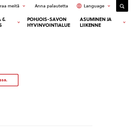
raa meitä
Anna palautetta
Language
 &
POHJOIS-SAVON
ASUMINEN JA
S
HYVINVOINTIALUE
LIIKENNE
ssa.