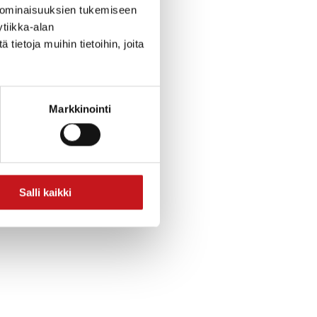
 ominaisuuksien tukemiseen
tiikka-alan
ietoja muihin tietoihin, joita
kalenteriin
Markkinointi
Salli kaikki