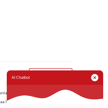
Katutaidetyöpaja
»
ta ei vastaa tietojen oikeellisuudesta.
kaa löytyvällä
lomakkeella
.