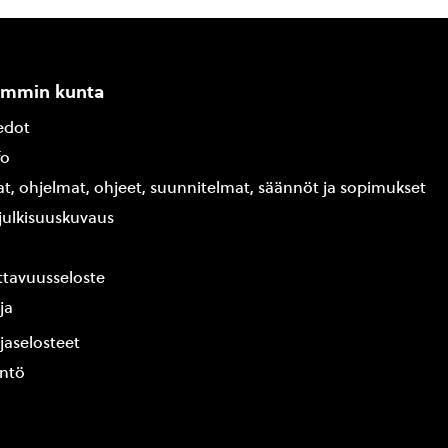
ammin kunta
edot
fo
at, ohjelmat, ohjeet, suunnitelmat, säännöt ja sopimukset
ajulkisuuskuvaus
tavuusseloste
ja
jaselosteet
yntö