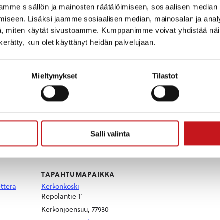
mme sisällön ja mainosten räätälöimiseen, sosiaalisen median
iseen. Lisäksi jaamme sosiaalisen median, mainosalan ja analy
, miten käytät sivustoamme. Kumppanimme voivat yhdistää näitä t
n kerätty, kun olet käyttänyt heidän palvelujaan.
26.-30.6.2023 klo 10-14.
Lisää 
n vesisateen sattuessa sisätilassa.
ikkumiseen sopiva vaatetus.
Mieltymykset
Tilastot
t.
MLL Rautalampi sekä Kerkonkosken Ketterä.
äjän puolesta.
Salli valinta
TAPAHTUMAPAIKKA
tterä
Kerkonkoski
Repolantie 11
Kerkonjoensuu
,
77930