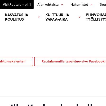
VisitRautalampi.fi
Ajankohtaista
Hakemistot
Seu
KASVATUS JA
KULTTUURI JA
ELINVOIMA
KOULUTUS
VAPAA-AIKA
TYÖLLISYY
ahtumakalenteri
Rautalammilla tapahtuu-sivu Facebooki