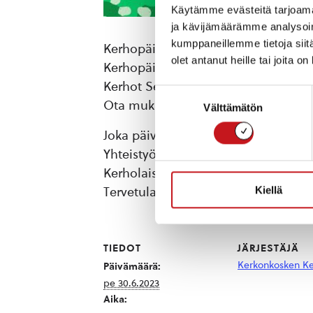
Käytämme evästeitä tarjoama
ja kävijämäärämme analysoim
kumppaneillemme tietoja siitä
Kerhopäivät Lapsille:
olet antanut heille tai joita o
Kerhopäivät lapsille Kerkonkoskella 
Kerhot Seuralan kentällä, mutta kova
Suostumuksen
Ota mukaasi eväät ja keliin sekä li
Välttämätön
valinta
Joka päivä eri vetäjät ja eri tekemise
Yhteistyössä: Rautalammin kunta, 
Kerholaisia ei ole vakuutettu järjest
Kiellä
Tervetula mukaan!
TIEDOT
JÄRJESTÄJÄ
Kerkonkosken Ke
Päivämäärä:
pe 30.6.2023
Aika: