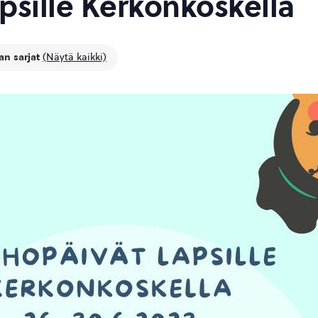
psille Kerkonkoskella
n sarjat
(Näytä kaikki)