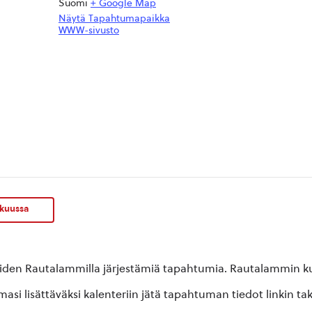
Suomi
+ Google Map
Näytä Tapahtumapaikka
WWW-sivusto
äkuussa
oiden Rautalammilla järjestämiä tapahtumia. Rautalammin kun
si lisättäväksi kalenteriin jätä tapahtuman tiedot linkin ta