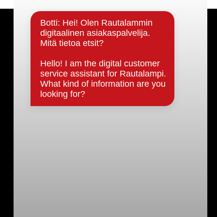
Päätöksenteko ja lähidemokratia
Päätökset, esityslistat & pöytäkirjat
Hallinto
Kunnanhallitus
Kunnanvaltuusto
Lautakunnat