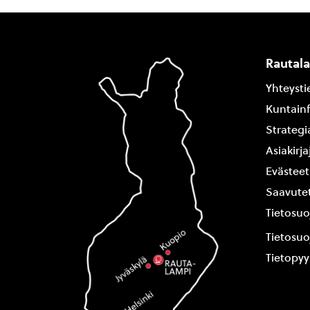
Rautal
Yhteysti
Kuntain
Strategi
Asiakirj
Evästeet
Saavutet
Tietosuo
Tietosuo
Tietopy