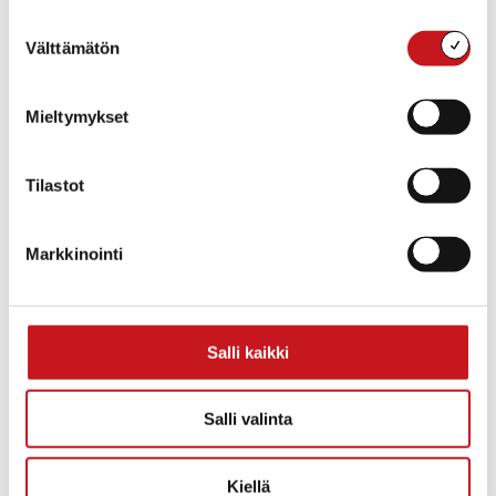
mpi.fi
Suostumuksen
Välttämätön
valinta
Mieltymykset
Tilastot
Markkinointi
Salli kaikki
TAPAHTUMAPAIKKA
Kerkonkoski
Salli valinta
Repolantie 11
Kerkonjoensuu
,
77930
Suomi
+ Google Map
Näytä Tapahtumapaikka WWW-sivusto
Kiellä