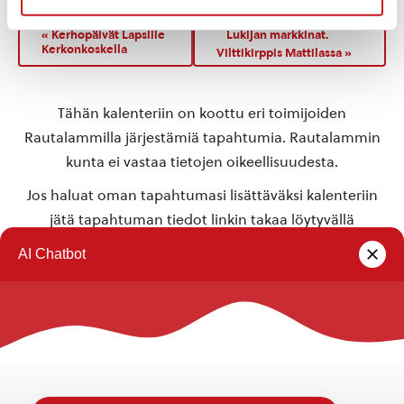
«
Kerhopäivät Lapsille
Lukijan markkinat.
Kerkonkoskella
Vilttikirppis Mattilassa
»
Tähän kalenteriin on koottu eri toimijoiden
Rautalammilla järjestämiä tapahtumia. Rautalammin
kunta ei vastaa tietojen oikeellisuudesta.
Jos haluat oman tapahtumasi lisättäväksi kalenteriin
jätä tapahtuman tiedot linkin takaa löytyvällä
lomakkeella
.
Rautalammin kunta
Yhteystiedot
Kuntainfo