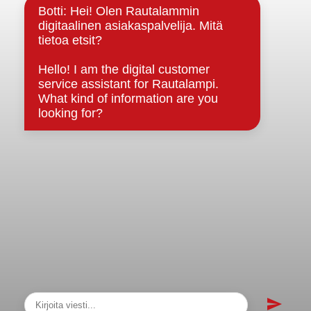
Strategiat, ohjelmat, ohjeet, suunnitelmat, säännöt ja
sopimukset
Asiakirjajulkisuuskuvaus
Evästeet
Saavutettavuusseloste
Tietosuoja
Tietosuojaselosteet
Tietopyyntö
Päätöksenteko ja lähidemokratia
Päätökset, esityslistat & pöytäkirjat
Hallinto
Kunnanhallitus
Kunnanvaltuusto
Lautakunnat