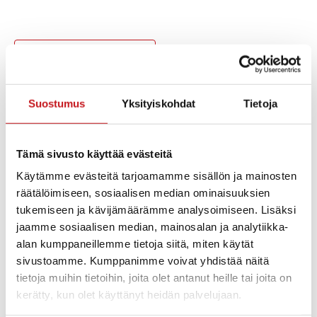
Lisää kalenteriin
Suostumus
Yksityiskohdat
Tietoja
TIEDOT
JÄRJESTÄJÄ
Kerkonkosken Ketterä ry.
Päivämäärä:
Puhelin
pe 30.6.2023
Tämä sivusto käyttää evästeitä
040 5698 792 Minna
Aika:
Vauhkonen
Käytämme evästeitä tarjoamamme sisällön ja mainosten
14:00 - 16:00
Sähköposti
räätälöimiseen, sosiaalisen median ominaisuuksien
Hinta:
kerkonkoskenkettera(a)gm
tukemiseen ja kävijämäärämme analysoimiseen. Lisäksi
Ilmainen
ail.com
jaamme sosiaalisen median, mainosalan ja analytiikka-
Tapahtumaluokka:
alan kumppaneillemme tietoja siitä, miten käytät
Runon ja laulun rautalampi
sivustoamme. Kumppanimme voivat yhdistää näitä
Tapahtuma tagia:
tietoja muihin tietoihin, joita olet antanut heille tai joita on
taidetapahtuma
,
työpaja
kerätty, kun olet käyttänyt heidän palvelujaan.
Kotisivu:
www.runonjalaulunrautala