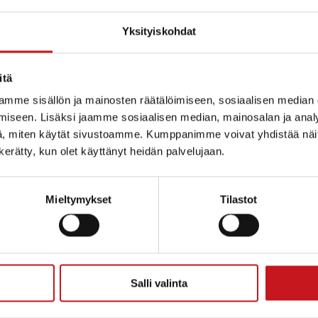
Yksityiskohdat
hittely ja yhteistyö pilottiprojektissa, Kuopion käsi- ja
 näyttely
Hatusta vedetty
Vesannon käsityökeskuksessa 
itä
ja Keiteleen kunnankirjastossa 17.3. -16.4.1999. Aihe: 
mme sisällön ja mainosten räätälöimiseen, sosiaalisen median
 Sisä-Savon seutuyhtymän osastossa.
iseen. Lisäksi jaamme sosiaalisen median, mainosalan ja analy
, miten käytät sivustoamme. Kumppanimme voivat yhdistää näitä t
menlinnassa, 2000, järj. Pohjois-Savon taidetoimikun
n kerätty, kun olet käyttänyt heidän palvelujaan.
Mieltymykset
Tilastot
seoihin eri aiheista.
urakunta, Marseille: Kirkkotekstiilit, (3 alttarikangasta
Salli valinta