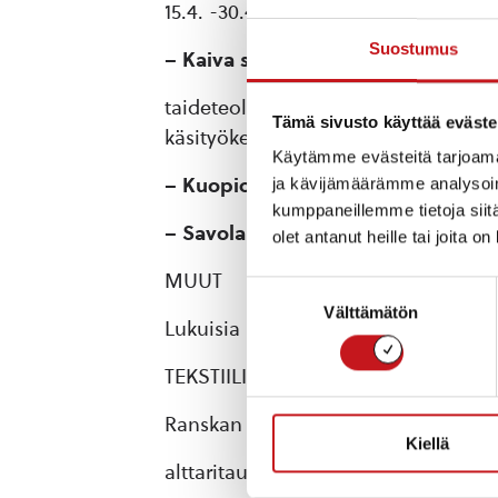
15.4. -30.4.1991
Suostumus
–
Kaiva siitä missä seisot
– Tuoteke
taideteollisuusakatemia, 1998, josta
Tämä sivusto käyttää eväste
käsityökeskuksessa 16.11. -4.12.1998 
Käytämme evästeitä tarjoama
–
Kuopion messut, 1998.
Kutsuttuna
ja kävijämäärämme analysoim
kumppaneillemme tietoja siitä
–
Savolainen ilmiö.
Käsityökesä Suo
olet antanut heille tai joita o
MUUT
Suostumuksen
Välttämätön
valinta
Lukuisia näyttelyitä Suomessa eri mu
TEKSTIILISUUNNITTELUA
Ranskan ev.lut.kirkon St. Gabrielin se
Kiellä
alttaritaulun paikalle, 3 stolaa): 1992