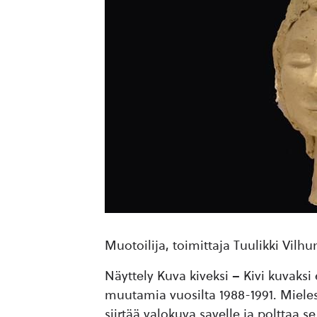
Muotoilija, toimittaja Tuulikki Vilh
Näyttely Kuva kiveksi – Kivi kuvaksi 
muutamia vuosilta 1988-1991. Mieles
siirtää valokuva savelle ja polttaa s