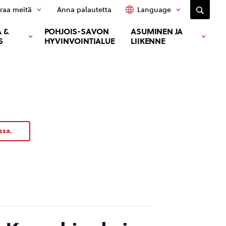
raa meitä
Anna palautetta
Language
 &
POHJOIS-SAVON
ASUMINEN JA
S
HYVINVOINTIALUE
LIIKENNE
ssa.