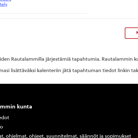
tely
K
oiden Rautalammilla järjestämiä tapahtumia. Rautalammin kun
si lisättäväksi kalenteriin jätä tapahtuman tiedot linkin ta
ammin kunta
edot
fo
at, ohjelmat, ohjeet, suunnitelmat, säännöt ja sopimukset