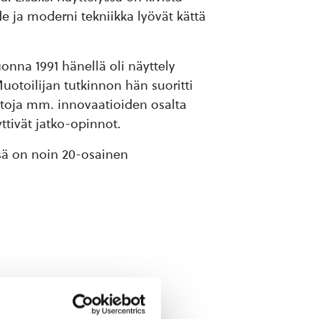
de ja moderni tekniikka lyövät kättä
uonna 1991 hänellä oli näyttely
Muotoilijan tutkinnon hän suoritti
ntoja mm. innovaatioiden osalta
ttivät jatko-opinnot.
yssä on noin 20-osainen