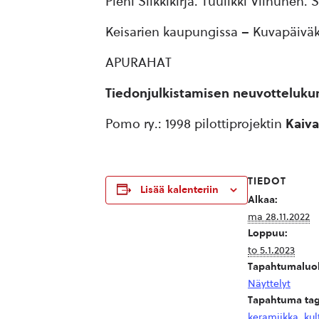
Pieni Silkkikirja. Tuulikki Vilhunen. S
Keisarien kaupungissa – Kuvapäiväkir
APURAHAT
Tiedonjulkistamisen neuvotteluku
Pomo ry.: 1998 pilottiprojektin
Kaiva
TIEDOT
Lisää kalenteriin
Alkaa:
ma 28.11.2022
Loppuu:
to 5.1.2023
Tapahtumaluo
Näyttelyt
Tapahtuma tag
keramiikka
,
kul