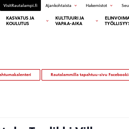
VisitRautalampi.fi
Ajankohtaista
Hakemistot
Seu
KASVATUS JA
KULTTUURI JA
ELINVOIMA
KOULUTUS
VAPAA-AIKA
TYÖLLISYY
ahtumakalenteri
Rautalammilla tapahtuu-sivu Facebooki