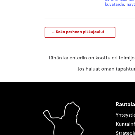
kuvataide
,
näyt
«
Koko perheen pikkujoulut
Tähän kalenteriin on koottu eri toimij
Jos haluat oman tapahtuma
Rautal
Yhteysti
Kuntain
Strategi