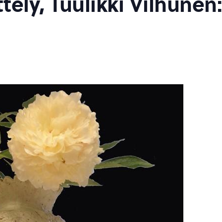
ely, Tuulikki Vilhunen: