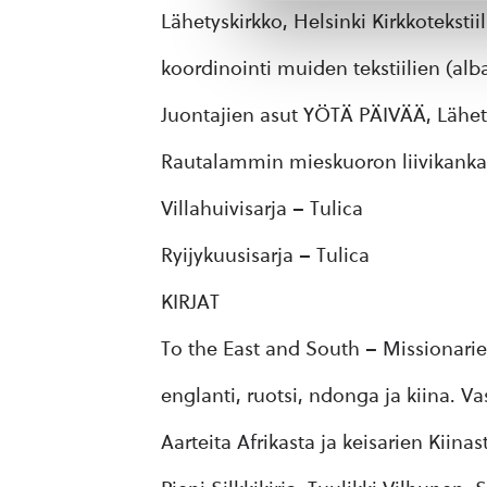
Lähetyskirkko, Helsinki Kirkkotekstiil
koordinointi muiden tekstiilien (alba
Juontajien asut YÖTÄ PÄIVÄÄ, Lähet
Rautalammin mieskuoron liivikankaa
Villahuivisarja – Tulica
Ryijykuusisarja – Tulica
KIRJAT
To the East and South – Missionaries
englanti, ruotsi, ndonga ja kiina. Va
Aarteita Afrikasta ja keisarien Kiinas