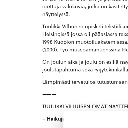
otettuja valokuvia, jotka on käsitelt
näyttelyssä.
Tuulikki Vilhunen opiskeli tekstiili
Helsingissä jossa oli pääasiassa tek
1998 Kuopion muotoiluakatemiassa, j
(2000). Työ museoamanuenssina Helsi
On joulun aika ja joulu on esillä nä
joulutapahtuma sekä ryijytekniikalla
Lämpimästi tervetuloa tutustumaan
———
TUULIKKI VILHUSEN OMAT NÄYTTE
–
Haikuja
– tekstiilejä ja keramiikka