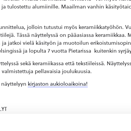
y ja tulostettu alumiinille. Maailman vanhin käsityötai
suunnittelua, jolloin tutustui myös keramiikkatyöhön. V
stiilejä. Tässä näyttelyssä on pääasiassa keramiikkaa. 
a jatkoi vielä käsityön ja muotoilun erikoistumisopi
ngissä ja lopulta 7 vuotta Pietarissa kuitenkin syrjäy
yttelyssä sekä keramiikassa että tekstiileissä. Näyttel
 valmistettuja pellavaisia joulukuusia.
 näyttelyyn
kirjaston aukioloaikoina!
LYT
a, Helsingin käsi- ja taideteollisuuskeskus,