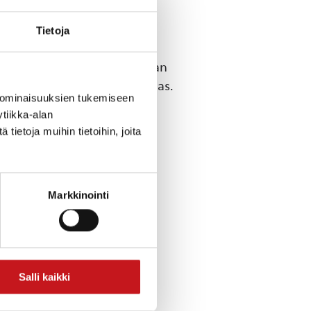
Tietoja
19.10 – 12.11.1998, Karttulan
Topi – Nepalilainen hattukangas.
 ominaisuuksien tukemiseen
tiikka-alan
ietoja muihin tietoihin, joita
ta
Markkinointi
,
Salli kaikki