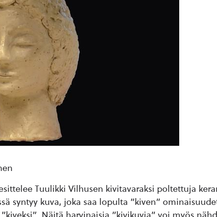
unen
esittelee Tuulikki Vilhusen kivitavaraksi poltettuja ker
sä syntyy kuva, joka saa lopulta ”kiven” ominaisuudet
e ”kiveksi”. Näitä harvinaisia ”kivikuvia” voi myös nähd