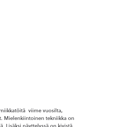
amiikkatöitä viime vuosilta,
. Mielenkiintoinen tekniikka on
ä. Lisäksi näyttelyssä on kivistä