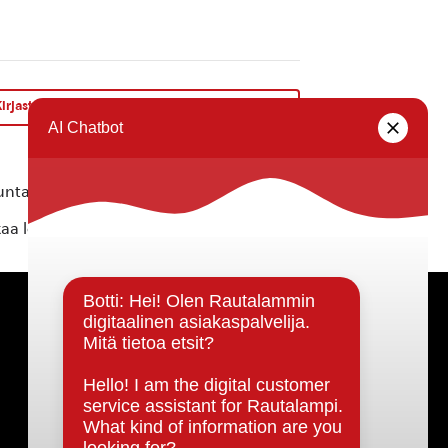
irjastolla kirjailijavieraana Antti Heikkinen
»
ta ei vastaa tietojen oikeellisuudesta.
kaa löytyvällä
lomakkeella
.
Päätöksenteko ja lähidemokratia
Päätökset, esityslistat & pöytäkirjat
Hallinto
Kunnanhallitus