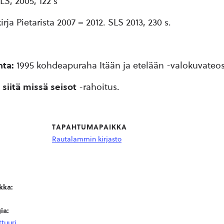
LS, 2005, 122 s
ja Pietarista 2007 – 2012. SLS 2013, 230 s.
nta:
1995 kohdeapuraha Itään ja etelään -valokuvateos
 siitä missä seisot
-rahoitus.
TAPAHTUMAPAIKKA
Rautalammin kirjasto
kka:
ia:
ttuuri
,