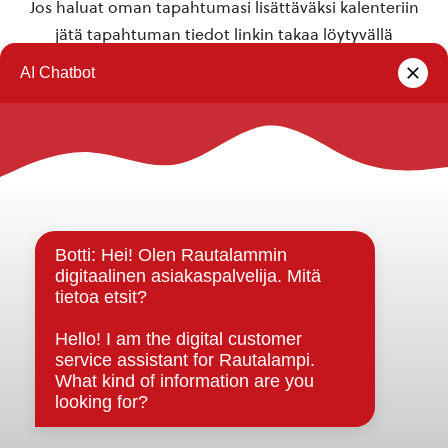
Jos haluat oman tapahtumasi lisättäväksi kalenteriin
jätä tapahtuman tiedot linkin takaa löytyvällä
lomakkeella
.
Rautalammin kunta
Yhteystiedot
Kuntainfo
Strategiat, ohjelmat, ohjeet, suunnitelmat, säännöt ja
sopimukset
Asiakirjajulkisuuskuvaus
Evästeet
Saavutettavuusseloste
Tietosuoja
Tietosuojaselosteet