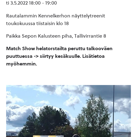
ti 3.5.2022 18:00
-
19:00
Rautalammin Kennelkerhon näyttelytreenit
toukokuussa tiistaisin klo 18
Paikka Sepon Kalusteen piha, Tallivirrantie 8
Match Show helatorstailta peruttu talkooväen
puuttuessa -> siirtyy kesäkuulle. Lisätietoa
myöhemmin.