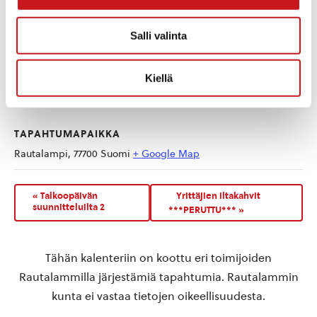
Salli valinta
Kiellä
TAPAHTUMAPAIKKA
Rautalampi
,
77700
Suomi
+ Google Map
«
Talkoopäivän
Yrittäjien iltakahvit
suunnitteluilta 2
***PERUTTU***
»
Tähän kalenteriin on koottu eri toimijoiden
Rautalammilla järjestämiä tapahtumia. Rautalammin
kunta ei vastaa tietojen oikeellisuudesta.