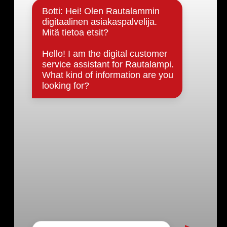
Päätöksenteko ja lähidemokratia
Päätökset, esityslistat & pöytäkirjat
Hallinto
Kunnanhallitus
Kunnanvaltuusto
Lautakunnat