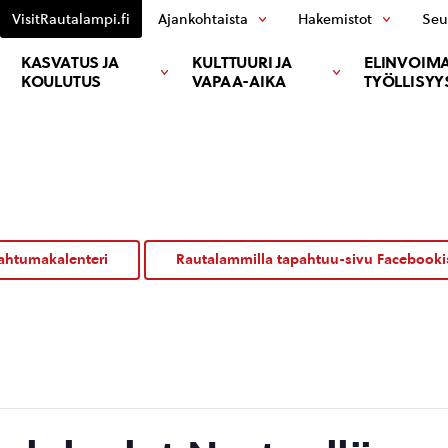
VisitRautalampi.fi
Ajankohtaista
Hakemistot
Seu
KASVATUS JA
KULTTUURI JA
ELINVOIMA
KOULUTUS
VAPAA-AIKA
TYÖLLISYY
ahtumakalenteri
Rautalammilla tapahtuu-sivu Facebooki