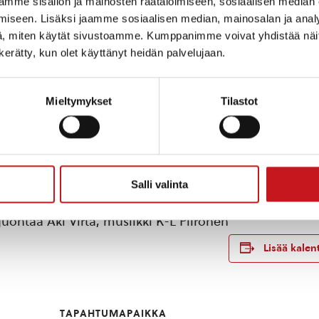
mme sisällön ja mainosten räätälöimiseen, sosiaalisen median
iseen. Lisäksi jaamme sosiaalisen median, mainosalan ja analy
, miten käytät sivustoamme. Kumppanimme voivat yhdistää näitä t
n kerätty, kun olet käyttänyt heidän palvelujaan.
Mieltymykset
Tilastot
Salli valinta
uontaa Aki Virta, musiikki K-L Piironen
Lisää kalent
TAPAHTUMAPAIKKA