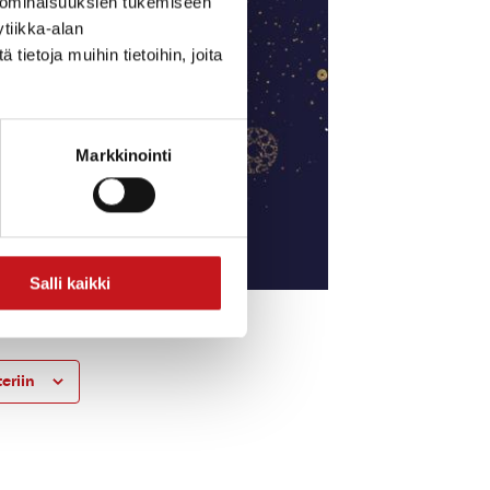
 ominaisuuksien tukemiseen
tiikka-alan
ietoja muihin tietoihin, joita
Markkinointi
Salli kaikki
eriin