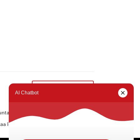
Digitukea kirjastolla
»
ta ei vastaa tietojen oikeellisuudesta.
kaa löytyvällä
lomakkeella
.