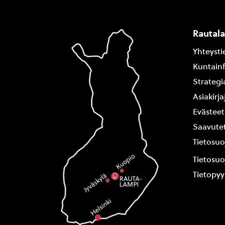
Rautal
Yhteysti
Kuntain
Strategi
Asiakirj
Evästeet
Saavutet
Tietosuo
Tietosuo
Tietopy