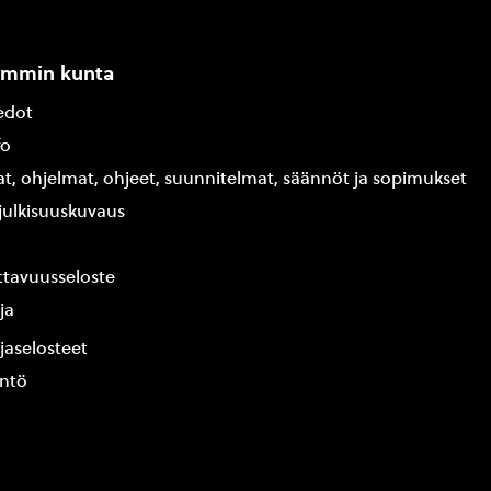
ammin kunta
edot
fo
at, ohjelmat, ohjeet, suunnitelmat, säännöt ja sopimukset
ajulkisuuskuvaus
tavuusseloste
ja
jaselosteet
yntö