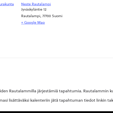
urakunta
Neste Rautalampi
Jyväskyläntie 12
Rautalampi
,
77700
Suomi
+ Google Map
oiden Rautalammilla järjestämiä tapahtumia. Rautalammin kun
si lisättäväksi kalenteriin jätä tapahtuman tiedot linkin ta