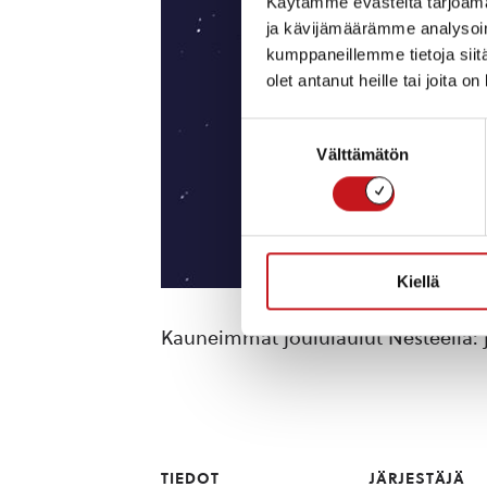
Käytämme evästeitä tarjoama
ja kävijämäärämme analysoim
kumppaneillemme tietoja siitä
olet antanut heille tai joita o
Suostumuksen
Välttämätön
valinta
Kiellä
Kauneimmat joululaulut Nesteellä: j
TIEDOT
JÄRJESTÄJÄ