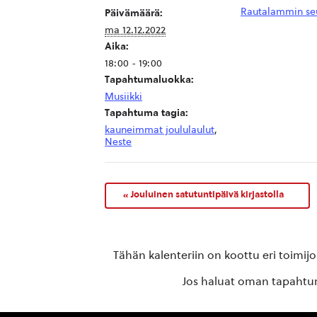
Rautalammin se
Päivämäärä:
ma 12.12.2022
Aika:
18:00 - 19:00
Tapahtumaluokka:
Musiikki
Tapahtuma tagia:
kauneimmat joululaulut
,
Neste
«
Jouluinen satutuntipäivä kirjastolla
Tähän kalenteriin on koottu eri toimij
Jos haluat oman tapahtuma