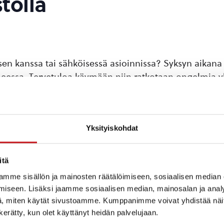
tolla
 kanssa tai sähköisessä asioinnissa? Syksyn aikana d
eessa. Tervetuloa käymään niin ratkotaan ongelmia 
TAPAHTUMAPAIKKA
Yksityiskohdat
Rautalampi
Rautalammintie 4
Rautalampi
,
Pohjois-Savo
itä
77700
Suomi
+ Google
mme sisällön ja mainosten räätälöimiseen, sosiaalisen median
kka:
Map
iseen. Lisäksi jaamme sosiaalisen median, mainosalan ja analy
vonta
, miten käytät sivustoamme. Kumppanimme voivat yhdistää näitä t
n kerätty, kun olet käyttänyt heidän palvelujaan.