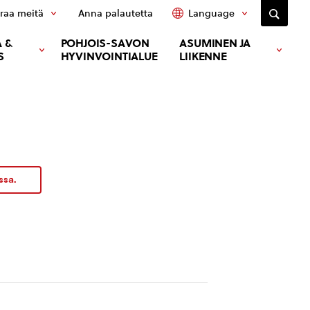
raa meitä
Anna palautetta
Language
 &
POHJOIS-SAVON
ASUMINEN JA
S
HYVINVOINTIALUE
LIIKENNE
ssa.