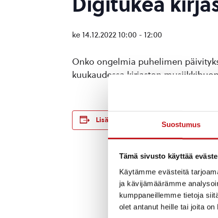
Digitukea kirjas
ke 14.12.2022 10:00
-
12:00
Onko ongelmia puhelimen päivityksen
kuukaudessa kirjaston musiikkihuon
TIEDOT
Lisää kalenteriin
Suostumus
Päivämäärä:
ke 14.12.2022
Aika:
Tämä sivusto käyttää eväste
10:00 - 12:00
Käytämme evästeitä tarjoama
Tapahtumaluo
ja kävijämäärämme analysoim
Opastus ja neu
kumppaneillemme tietoja siitä
olet antanut heille tai joita o