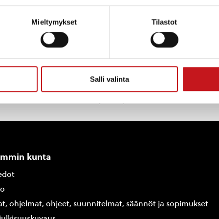
Mieltymykset
Tilastot
Salli valinta
oiden Rautalammilla järjestämiä tapahtumia. Rautalammin kun
si lisättäväksi kalenteriin jätä tapahtuman tiedot linkin ta
ammin kunta
edot
fo
at, ohjelmat, ohjeet, suunnitelmat, säännöt ja sopimukset
ajulkisuuskuvaus