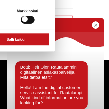
Markkinointi
Kunnanvaltuuston kokous to 15.12. klo 18
»
Salli kaikki
ta ei vastaa tietojen oikeellisuudesta.
kaa löytyvällä
lomakkeella
.
Päätöksenteko ja lähidemokratia
Päätökset, esityslistat & pöytäkirjat
Hallinto
Kunnanhallitus
Kunnanvaltuusto