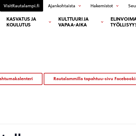
VisitRautalampi.fi
Ajankohtaista
Hakemistot
Seu
KASVATUS JA
KULTTUURI JA
ELINVOIMA
KOULUTUS
VAPAA-AIKA
TYÖLLISYY
ahtumakalenteri
Rautalammilla tapahtuu-sivu Facebooki