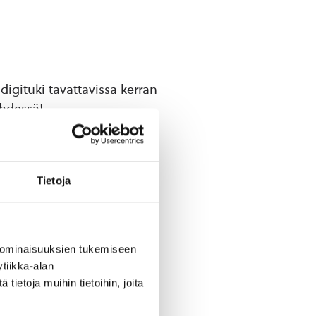
igituki tavattavissa kerran
yhdessä!
Tietoja
 ominaisuuksien tukemiseen
tiikka-alan
ietoja muihin tietoihin, joita