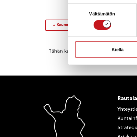
Suostumuksen
Välttämätön
valinta
«
Kauneimmat joululaulut Nesteellä
Kiellä
Tähän kalenteriin on koottu eri toimij
Jos haluat oman tapahtuma
Rautal
Yhteysti
Kuntain
Strategi
Asiakirj