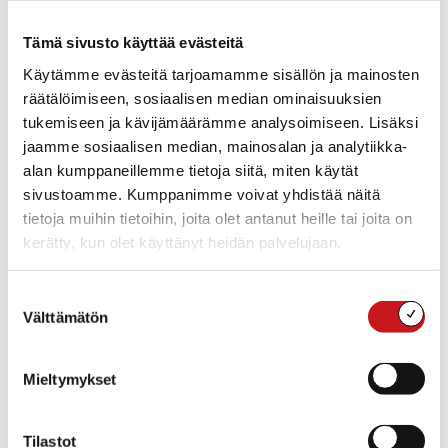
044 7581473 ja Rautalammilla Peuran museoon,
asiakaspalvelu@rautalamminmuseo.fi, puh. 044 753
Tämä sivusto käyttää evästeitä
0140 tai Pirkko Annalalle, pirkko.annala1@gmail.com,
Käytämme evästeitä tarjoamamme sisällön ja mainosten
040 565 4245 viimeistään torstaina 27.8.2026. Jos et saa
räätälöimiseen, sosiaalisen median ominaisuuksien
oman kunnan ilmoittautumisesta vastaavaa kiinni, voit
tukemiseen ja kävijämäärämme analysoimiseen. Lisäksi
ilmoittautua jollekin toiselle meistä.
jaamme sosiaalisen median, mainosalan ja analytiikka-
alan kumppaneillemme tietoja siitä, miten käytät
Paluu noin klo 17.00 tienoilla (aikataulu tarkentuu
sivustoamme. Kumppanimme voivat yhdistää näitä
tuonnempana).
tietoja muihin tietoihin, joita olet antanut heille tai joita on
kerätty, kun olet käyttänyt heidän palvelujaan.
Lämpimästi tervetuloa mukaan!
Suostumuksen
Välttämätön
valinta
Lisää kalenteriin
Mieltymykset
TIEDOT
JÄRJESTÄJÄ
Tilastot
Sisä-Savon Perinneyhdistys