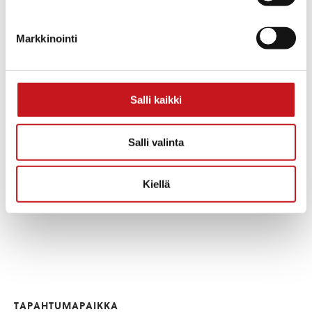
Päivämäärä:
ry
sunnuntai 6.9.2026
Aika:
Markkinointi
10:00 - 16:00
Tapahtumaluokat:
Muut tapahtumat
,
Retkeily
Salli kaikki
Salli valinta
Kiellä
TAPAHTUMAPAIKKA