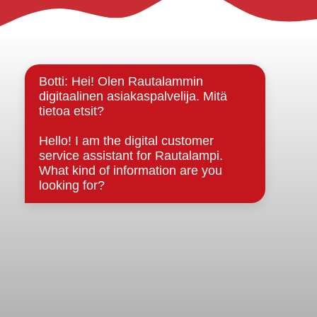
Rautalammin kunta
Yhteystiedot
Kuntainfo
Strategiat, ohjelmat, ohjeet, suunnitelmat, säännöt ja
sopimukset
Asiakirjajulkisuuskuvaus
Evästeet
Saavutettavuusseloste
Tietosuoja
Tietosuojaselosteet
Tietopyyntö
Päätöksenteko ja lähidemokratia
Päätökset, esityslistat & pöytäkirjat
Hallinto