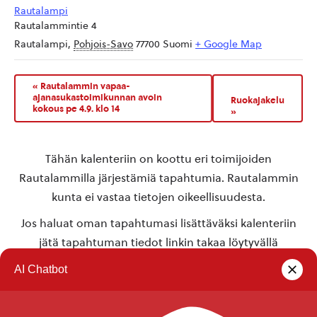
Rautalampi
Rautalammintie 4
Rautalampi
,
Pohjois-Savo
77700
Suomi
+ Google Map
«
Rautalammin vapaa-
ajanasukastoimikunnan avoin
Ruokajakelu
kokous pe 4.9. klo 14
»
Tähän kalenteriin on koottu eri toimijoiden
Rautalammilla järjestämiä tapahtumia. Rautalammin
kunta ei vastaa tietojen oikeellisuudesta.
Jos haluat oman tapahtumasi lisättäväksi kalenteriin
jätä tapahtuman tiedot linkin takaa löytyvällä
lomakkeella
.