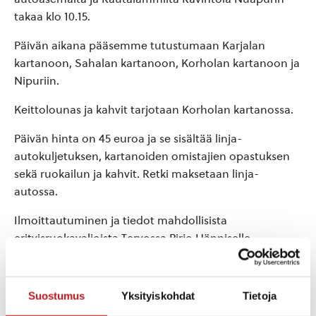
takaa klo 10.15.
Päivän aikana pääsemme tutustumaan Karjalan
kartanoon, Sahalan kartanoon, Korholan kartanoon ja
Nipuriin.
Keittolounas ja kahvit tarjotaan Korholan kartanossa.
Päivän hinta on 45 euroa ja se sisältää linja-
autokuljetuksen, kartanoiden omistajien opastuksen
sekä ruokailun ja kahvit. Retki maksetaan linja-
autossa.
Ilmoittautuminen ja tiedot mahdollisista
erityisruokavalioista Tervossa Pirjo Hänniselle,
pirjotuulikki.hanninen@gmail.com puh. 050 5241796,
Vesannolla Eeva Jäntille, e_jantti@hotmail.com, puh.
040 8246219, Suonenjoella Sara Huhtalalle
Suostumus
Yksityiskohdat
Tietoja
kulttuuritoimistoon, sara.huhtala@suonenjoki.fi puh.