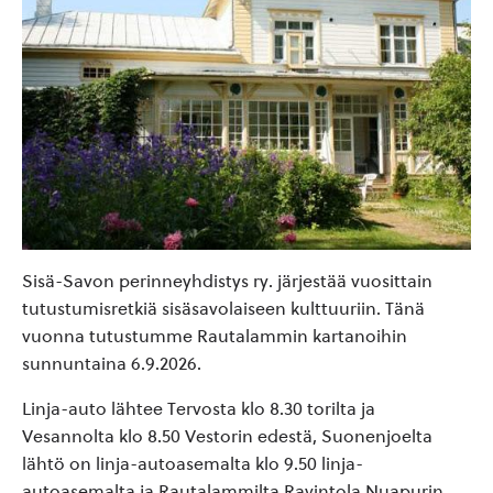
Sisä-Savon perinneyhdistys ry. järjestää vuosittain
tutustumisretkiä sisäsavolaiseen kulttuuriin. Tänä
vuonna tutustumme Rautalammin kartanoihin
sunnuntaina 6.9.2026.
Linja-auto lähtee Tervosta klo 8.30 torilta ja
Vesannolta klo 8.50 Vestorin edestä, Suonenjoelta
lähtö on linja-autoasemalta klo 9.50 linja-
autoasemalta ja Rautalammilta Ravintola Nuapurin