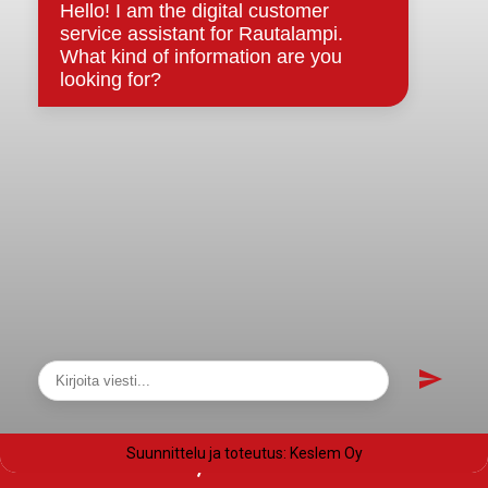
Evästeet
Saavutettavuusseloste
Tietosuoja
Tietosuojaselosteet
Tietopyyntö
Päätöksenteko ja lähidemokratia
Päätökset, esityslistat & pöytäkirjat
Hallinto
Kunnanhallitus
Kunnanvaltuusto
Lautakunnat
Näytä sivukartta