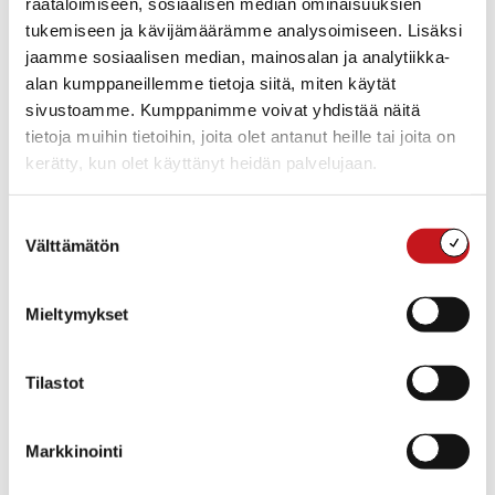
räätälöimiseen, sosiaalisen median ominaisuuksien
Niskanen
tukemiseen ja kävijämäärämme analysoimiseen. Lisäksi
19.30 Yleiskeskustelu
jaamme sosiaalisen median, mainosalan ja analytiikka-
20.00 Tilaisuus päättyy
alan kumppaneillemme tietoja siitä, miten käytät
sivustoamme. Kumppanimme voivat yhdistää näitä
tietoja muihin tietoihin, joita olet antanut heille tai joita on
kerätty, kun olet käyttänyt heidän palvelujaan.
Suostumuksen
Lisää kalenteriin
Välttämätön
valinta
Mieltymykset
TIEDOT
JÄRJESTÄJÄ
Rautalammin kunta
Päivämäärä:
ti 21.2.2023
Tilastot
Aika:
18:00 - 19:00
Markkinointi
Tapahtumaluokka:
Infotilaisuus