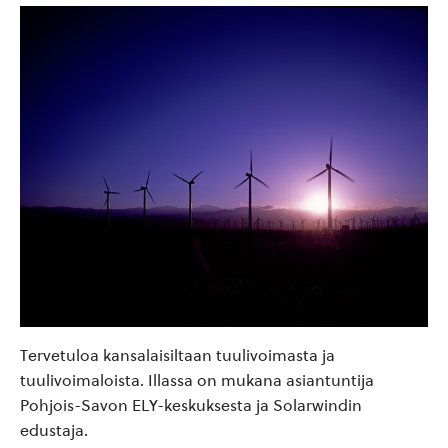
Tervetuloa kansalaisiltaan tuulivoimasta ja
tuulivoimaloista. Illassa on mukana asiantuntija
Pohjois-Savon ELY-keskuksesta ja Solarwindin
edustaja.