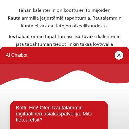
Tähän kalenteriin on koottu eri toimijoiden
Rautalammilla järjestämiä tapahtumia. Rautalammin
kunta ei vastaa tietojen oikeellisuudesta.
Jos haluat oman tapahtumasi lisättäväksi kalenteriin
jätä tapahtuman tiedot linkin takaa löytyvällä
lomakkeella
.
Rautalammin kunta
Yhteystiedot
Kuntainfo
Strategiat, ohjelmat, ohjeet, suunnitelmat, säännöt ja
sopimukset
Asiakirjajulkisuuskuvaus