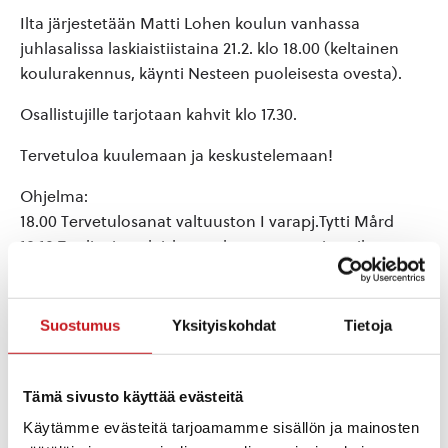
Ilta järjestetään Matti Lohen koulun vanhassa
juhlasalissa laskiaistiistaina 21.2. klo 18.00 (keltainen
koulurakennus, käynti Nesteen puoleisesta ovesta).
Osallistujille tarjotaan kahvit klo 17.30.
Tervetuloa kuulemaan ja keskustelemaan!
Ohjelma:
18.00 Tervetulosanat valtuuston I varapj.Tytti Mård
18.10 Tuulivoimayleiskaava, kaavaprosessin vaiheet,
kaavan sisältövaatimukset, tarvittavat
selvitykset, kuntalaisten vaikutusmahdollisuudet
kaavan sisältöön. Pohjois-Savon ELYkeskus,
Suostumus
Yksityiskohdat
Tietoja
ympäristölakimies Juha Perho
18.50 SolarWind Oy:n suunnitelmat Rautalammilla.
Tämä sivusto käyttää evästeitä
Projektijohtaja Mika Meller ja projektisuunnittelija Ari
Meinander, SolarWind Finland Oy
Käytämme evästeitä tarjoamamme sisällön ja mainosten
19.20 MTK:n puheenvuoro, kenttäpäällikkö Seppo